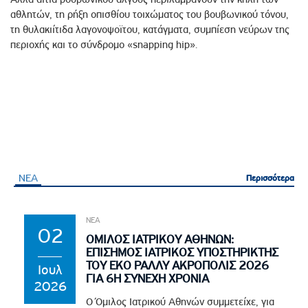
αθλητών, τη ρήξη οπισθίου τοιχώματος του βουβωνικού τόνου,
τη θυλακιίτιδα λαγονοψοϊτου, κατάγματα, συμπίεση νεύρων της
περιοχής και το σύνδρομο «snapping hip».
ΝΕΑ
Περισσότερα
Περισσότερα
ΝΕΑ
02
ΟΜΙΛΟΣ ΙΑΤΡΙΚΟΥ ΑΘΗΝΩΝ:
ΕΠΙΣΗΜΟΣ ΙΑΤΡΙΚΟΣ ΥΠΟΣΤΗΡΙΚΤΗΣ
ΤΟΥ EKO ΡΑΛΛΥ ΑΚΡΟΠΟΛΙΣ 2026
Ιουλ
ΓΙΑ 6Η ΣΥΝΕΧΗ ΧΡΟΝΙΑ
2026
Ο Όμιλος Ιατρικού Αθηνών συμμετείχε, για