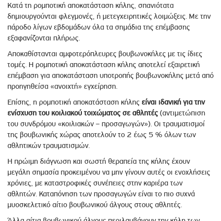
Kατά τη ρομποτική αποκατάσταση κήλης, σπανιότατα
δημιουργούνται φλεγμονές, ή μετεγχειρητικές λοιμώξεις. Με την
πάροδο λίγων εβδομάδων όλα τα σημάδια της επέμβασης
εξαφανίζονται πλήρως.
Αποκαθίστανται αμφοτερόπλευρες βουβωνοκήλες με τις ίδιες
τομές. Η ρομποτική αποκατάσταση κήλης αποτελεί εξαιρετική
επέμβαση για αποκατάσταση υποτροπής βουβωνοκήλης μετά από
προηγηθείσα «ανοιχτή» εγχείρηση.
Επίσης, η ρομποτική αποκατάσταση κήλης
είναι ιδανική για την
ενίσχυση του κοιλιακού τοιχώματος σε αθλητές
(αντιμετώπιση
του συνδρόμου «κοιλιακών – προσαγωγών»). Οι τραυματισμοί
της βουβωνικής χώρας αποτελούν το 2 έως 5 % όλων των
αθλητικών τραυματισμών.
Η πρώιμη διάγνωση και σωστή θεραπεία της κήλης έχουν
μεγάλη σημασία προκειμένου να μην γίνουν αυτές οι ενοχλήσεις
χρόνιες, με καταστροφικές συνέπειες στην καριέρα των
αθλητών. Καταπόνηση των προσαγωγών είναι το πιο συχνά
μυοσκελετικό αίτιο βουβωνικού άλγους στους αθλητές.
Άλλα αίτια βουβωνικού άλγους περιλαμβάνουν την κήλη των