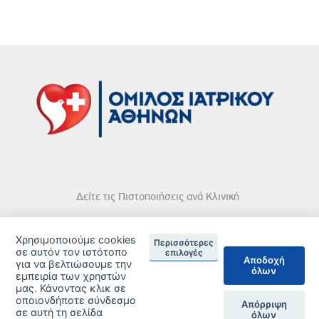
Δείτε τις Πιστοποιήσεις ανά Κλινική
Χρησιμοποιούμε cookies
Περισσότερες
σε αυτόν τον ιστότοπο
επιλογές
Αποδοχή
για να βελτιώσουμε την
όλων
DISCLAIMER
εμπειρία των χρηστών
μας. Κάνοντας κλικ σε
οποιονδήποτε σύνδεσμο
© 2026 Copyright © Iatriko.gr | Powered by Aboutnet
Απόρριψη
σε αυτή τη σελίδα
όλων