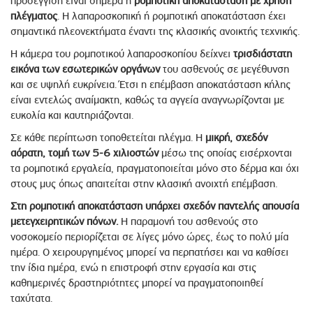
προσέγγιση είναι σήμερα η
ρομποτική αποκατάσταση με χρήση
πλέγματος
. Η λαπαροσκοπική ή ρομποτική αποκατάσταση έχει
σημαντικά πλεονεκτήματα έναντι της κλασικής ανοικτής τεχνικής.
Η κάμερα του ρομποτικού λαπαροσκοπίου δείχνει
τρισδιάστατη
εικόνα των εσωτερικών
οργάνων
του ασθενούς σε μεγέθυνση
και σε υψηλή ευκρίνεια. Έτσι η επέμβαση αποκατάσταση κήλης
είναι εντελώς αναίμακτη, καθώς τα αγγεία αναγνωρίζονται με
ευκολία και καυτηριάζονται.
Σε κάθε περίπτωση τοποθετείται πλέγμα. Η
μικρή, σχεδόν
αόρατη, τομή των 5-6 χιλιοστών
μέσω της οποίας εισέρχονται
τα ρομποτικά εργαλεία, πραγματοποιείται μόνο στο δέρμα και όχι
στους μυς όπως απαιτείται στην κλασική ανοιχτή επέμβαση.
Στη ρομποτική αποκατάσταση υπάρχει σχεδόν παντελής απουσία
μετεγχειρητικών πόνων.
Η παραμονή του ασθενούς στο
νοσοκομείο περιορίζεται σε λίγες μόνο ώρες, έως το πολύ μία
ημέρα. Ο χειρουργημένος μπορεί να περπατήσει και να καθίσει
την ίδια ημέρα, ενώ η επιστροφή στην εργασία και στις
καθημερινές δραστηριότητες μπορεί να πραγματοποιηθεί
ταχύτατα.