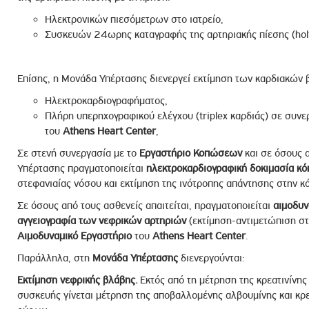
Ηλεκτρονικών πιεσόμετρων στο ιατρείο,
Συσκευών 24ωρης καταγραφής της αρτηριακής πίεσης (holt
Επίσης, η Μονάδα Υπέρτασης διενεργεί εκτίμηση των καρδιακών 
Ηλεκτροκαρδιογραφήματος,
Πλήρη υπερηχογραφικού ελέγχου (triplex καρδιάς) σε συνε
του
Athens Heart Center
,
Σε στενή συνεργασία με το
Εργαστήριο Κοπώσεων
και σε όσους α
Υπέρτασης πραγματοποιείται
ηλεκτροκαρδιογραφική δοκιμασία κ
στεφανιαίας νόσου και εκτίμηση της ινότροπης απάντησης στην κ
Σε όσους από τους ασθενείς απαιτείται, πραγματοποιείται
αιμοδυν
αγγειογραφία των νεφρικών αρτηριών
(εκτίμηση-αντιμετώπιση σ
Αιμοδυναμικό Εργαστήριο
του
Athens Heart Center
.
Παράλληλα, στη
Μονάδα Υπέρτασης
διενεργούνται:
Εκτίμηση νεφρικής βλάβης.
Εκτός από τη μέτρηση της κρεατινίνης
συσκευής γίνεται μέτρηση της αποβαλλομένης αλβουμίνης και κρε