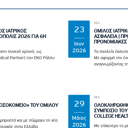
ΝΕΑ
23
ΟΣ ΙΑΤΡΙΚΟΣ
ΟΜΙΛΟΣ ΙΑΤΡΙΚ
ΟΠΟΛΙΣ 2026 ΓΙΑ 6Η
ΑΣΦΑΛΕΙΑ | ΠΡ
ΠΡΟΝΟΜΙΑΚΕΣ 
Ιουν
2026
έκτη συνεχή χρονιά, ως
Τα σχολεία έκλεισ
edical Partner) του EKO Ράλλυ
Με αφορμή την ένα
αναγνωρίζοντας τη
ΝΕΑ
29
ΝΟΣΟΚΟΜΕΙΟ» ΤΟΥ ΟΜΙΛΟΥ
ΟΛΟΚΛΗΡΩΘΗΚΕ
ΣΥΜΠΟΣΙΟ ΤΟΥ 
COLLEGE HEAL
Μάιος
 μπροστά και με σύμμαχο τη νέα
2026
Με επίκεντρο το μ
ϊατρικής στην Ελλάδα,