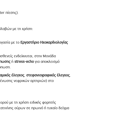
er πίεσης).
βλαβών με τη χρήση:
ργασία με το
Εργαστήριο Ηχοκαρδιολογίας
σθενείς ενδείκνυται, στην Μονάδα
όπωσης
ή
stress-echo
για αποκλεισμό
όπωση.
αμικός έλεγχος
,
στεφανιογραφικός έλεγχος
,
τένωσης νεφρικών αρτηριών) στο
 ορού με τη χρήση ειδικής φορητής
ατινίνης ούρων σε πρωινό ή τυχαίο δείγμα