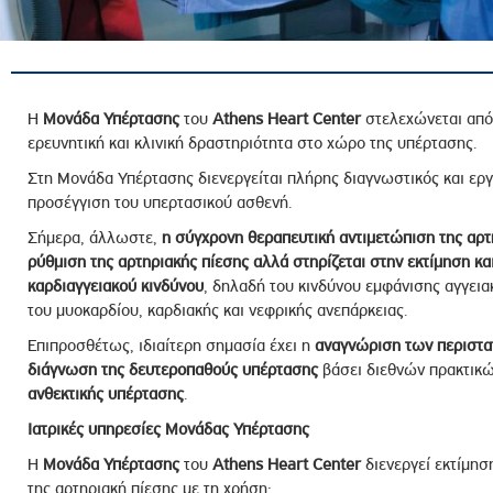
ροσωπικού, Στελεχών και Συνεργατών
ληροφοριών
ικαιωμάτων
 Υποψηφιοτήτων
Η
Μονάδα Υπέρτασης
του
Athens Heart Center
στελεχώνεται από 
ερευνητική και κλινική δραστηριότητα στο χώρο της υπέρτασης.
Αποδοχών - Υποψηφιοτήτων
Στη Μονάδα Υπέρτασης διενεργείται πλήρης διαγνωστικός και ερ
προσέγγιση του υπερτασικού ασθενή.
 Επιτροπής Ελέγχου
Σήμερα, άλλωστε,
η σύγχρονη θεραπευτική αντιμετώπιση της αρτ
λέγχου Κανονισμός Λειτουργίας
ρύθμιση της αρτηριακής πίεσης
αλλά στηρίζεται στην εκτίμηση κ
τυξης 2023
καρδιαγγειακού κινδύνου
, δηλαδή του κινδύνου εμφάνισης αγγει
του μυοκαρδίου, καρδιακής και νεφρικής ανεπάρκειας.
τυξης 2024
Επιπροσθέτως, ιδιαίτερη σημασία έχει η
αναγνώριση των περιστα
λειας Τρίτων Μερών
διάγνωση της δευτεροπαθούς υπέρτασης
βάσει διεθνών πρακτικώ
Προστασίας και Προαγωγής των Δικαιωμάτων των
ανθεκτικής υπέρτασης
.
Ιατρικές υπηρεσίες Μονάδα
ς
Υπέρτασης
Η
Μονάδα Υπέρτασης
του
Athens Heart Center
διενεργεί εκτίμησ
της αρτηριακή πίεσης με τη χρήση: