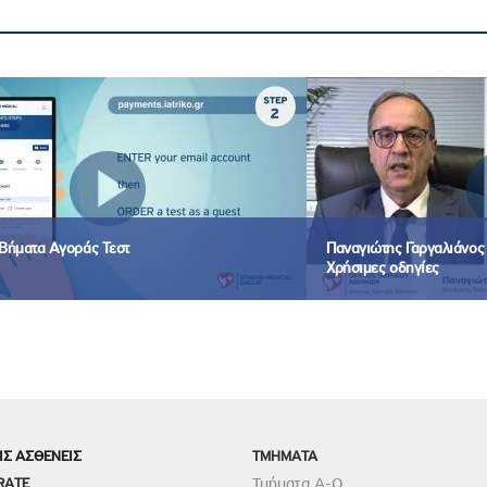
Βήματα Αγοράς Τεστ
Παναγιώτης Γαργαλιάνος -
Χρήσιμες οδηγίες
ΙΣ ΑΣΘΕΝΕΙΣ
TMHMATA
RATE
Τμήματα Α-Ω