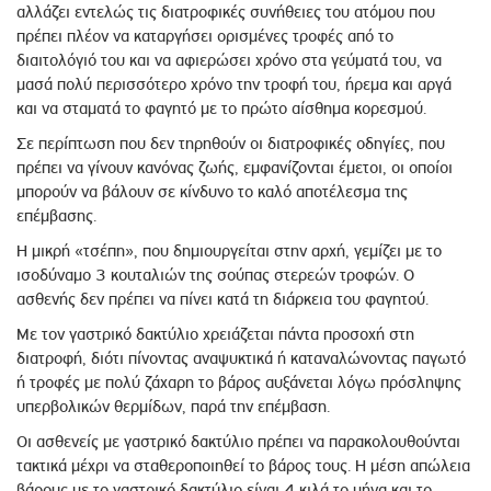
αλλάζει εντελώς τις διατροφικές συνήθειες του ατόµου που
πρέπει πλέον να καταργήσει ορισμένες τροφές από το
διαιτολόγιό του και να αφιερώσει χρόνο στα γεύµατά του, να
µασά πολύ περισσότερο χρόνο την τροφή του, ήρεµα και αργά
και να σταµατά το φαγητό µε το πρώτο αίσθημα κορεσµού.
Σε περίπτωση που δεν τηρηθούν οι διατροφικές οδηγίες, που
πρέπει να γίνουν κανόνας ζωής, εμφανίζονται έµετοι, οι οποίοι
µπορούν να βάλουν σε κίνδυνο το καλό αποτέλεσμα της
επέμβασης.
Η µικρή «τσέπη», που δημιουργείται στην αρχή, γεµίζει µε το
ισοδύναμο 3 κουταλιών της σούπας στερεών τροφών. Ο
ασθενής δεν πρέπει να πίνει κατά τη διάρκεια του φαγητού.
Με τον γαστρικό δακτύλιο χρειάζεται πάντα προσοχή στη
διατροφή, διότι πίνοντας αναψυκτικά ή καταναλώνοντας παγωτό
ή τροφές µε πολύ ζάχαρη το βάρος αυξάνεται λόγω πρόσληψης
υπερβολικών θερµίδων, παρά την επέμβαση.
Οι ασθενείς µε γαστρικό δακτύλιο πρέπει να παρακολουθούνται
τακτικά µέχρι να σταθεροποιηθεί το βάρος τους. Η µέση απώλεια
βάρους µε το γαστρικό δακτύλιο είναι 4 κιλά το µήνα και το