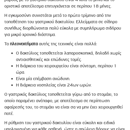
οριστικό αποτέλεσμα επιτυγχάνεται σε περίπου 18 µήνες.
Η εγκυμοσύνη συνιστάται µετά το πρώτο τρίµηνο από την
τοποθέτηση του γαστρικού δακτυλίου. Ελλείμματα σε σίδηρο
συνήθως διορθώνονται πολύ εύκολα µε συμπλήρωμα σιδήρου
για µικρό χρονικό διάστηµα.
Τα
πλεονεκτήματα
αυτής της τεχνικής είναι πολλά:
Ο δακτύλιος τοποθετείται λαπαροσκοπικά, δηλαδή χωρίς
αντιαισθητικές και επώδυνες τοµές.
Η διάρκεια του χειρουργείου είναι σύντοµη, περίπου 1
ώρα.
Είναι µία επέμβαση ανώδυνη.
Η διάρκεια νοσηλείας είναι 24ων ωρών.
Ο γαστρικός δακτύλιος τοποθετείται γύρω από το στοµάχι, το
οποίο παραµένει ανέπαφο, µε αποτέλεσμα σε περίπτωση
αφαίρεσής του, το στοµάχι να είναι σα να µην έχει χειρουργηθεί
ποτέ.
Η ρύθμιση του γαστρικού δακτυλίου είναι εύκολη και ειδικά
υπολογισμένη για κάθε ασθενή, ώστε η απώλεια βάρους να είναι