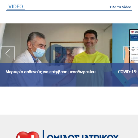
VIDEO
(ενεργή καρτέλα)
Όλα τα Video
Μαρτυρία ασθενούς για επέμβαση μεσοθωρακίου
COVID-19 