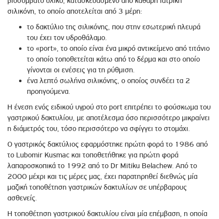
βιοσυµβατό υλικό, κατασκευασμένο από καθαρή ιατρική
σιλικόνη, το οποίο αποτελείται από 3 µέρη:
το δακτύλιο της σιλικόνης, που στην εσωτερική πλευρά
του έχει τον υδροθάλαμο.
το «port», το οποίο είναι ένα µικρό αντικείμενο από τιτάνιο
το οποίο τοποθετείται κάτω από το δέρµα και στο οποίο
γίνονται οι ενέσεις για τη ρύθμιση.
ένα λεπτό σωλήνα σιλικόνης, ο οποίος συνδέει τα 2
προηγούμενα.
Η ένεση ενός ειδικού υγρού στο port επιτρέπει το φούσκωµα του
γαστρικού δακτυλίου, µε αποτέλεσμα όσο περισσότερο µικραίνει
η διάµετρός του, τόσο περισσότερο να σφίγγει το στοµάχι.
Ο γαστρικός δακτύλιος εφαρμόστηκε πρώτη φορά το 1986 από
το Lubomir Kusmac και τοποθετήθηκε για πρώτη φορά
λαπαροσκοπικά το 1992 από το Dr Mitiku Belachew. Από το
2000 µέχρι και τις µέρες µας, έχει παρατηρηθεί διεθνώς µία
µαζική τοποθέτηση γαστρικών δακτυλίων σε υπέρβαρους
ασθενείς.
Η τοποθέτηση γαστρικού δακτυλίου είναι µία επέμβαση, η οποία