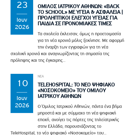
23
ΟΜΙΛΟΣ ΙΑΤΡΙΚΟΥ ΑΘΗΝΩΝ: «BACK
TO SCHOOL» ΜΕ ΥΓΕΙΑ & ΑΣΦΑΛΕΙΑ |
ΠΡΟΛΗΠΤΙΚΟΙ ΕΛΕΓΧΟΙ ΥΓΕΙΑΣ ΓΙΑ
Ιουν
ΠΑΙΔΙΑ ΣΕ ΠΡΟΝΟΜΙΑΚΕΣ ΤΙΜΕΣ
2026
Τα σχολεία έκλεισαν, όμως η προετοιμασία
για τη νέα χρονιά μόλις ξεκίνησε. Με αφορμή
την έναρξη των εγγραφών για τη νέα
σχολική χρονιά και αναγνωρίζοντας τη σημασία της
πρόληψης και της έγκαιρης...
ΝΕΑ
10
TELEHOSPITAL: ΤΟ ΝΕΟ ΨΗΦΙΑΚΟ
«ΝΟΣΟΚΟΜΕΙΟ» ΤΟΥ ΟΜΙΛΟΥ
ΙΑΤΡΙΚΟΥ ΑΘΗΝΩΝ
Ιουν
2026
Ο Όμιλος Ιατρικού Αθηνών, πάντα ένα βήμα
μπροστά και με σύμμαχο τη νέα ψηφιακή
εποχή, ανοίγει τις πόρτες της τηλεϊατρικής
στην Ελλάδα, παρουσιάζοντας το
TeleHospital, το νέο ψηφιακό «Νοσοκομείο» του...