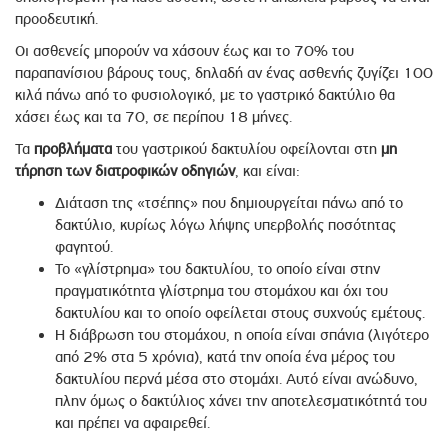
προοδευτική.
Οι ασθενείς µπορούν να χάσουν έως και το 70% του
παραπανίσιου βάρους τους, δηλαδή αν ένας ασθενής ζυγίζει 100
κιλά πάνω από το φυσιολογικό, µε το γαστρικό δακτύλιο θα
χάσει έως και τα 70, σε περίπου 18 µήνες.
Τα
προβλήματα
του γαστρικού δακτυλίου οφείλονται στη
µη
τήρηση των διατροφικών οδηγιών
, και είναι:
Διάταση της «τσέπης» που δημιουργείται πάνω από το
δακτύλιο, κυρίως λόγω λήψης υπερβολής ποσότητας
φαγητού.
Το «γλίστρημα» του δακτυλίου, το οποίο είναι στην
πραγματικότητα γλίστρημα του στοµάχου και όχι του
δακτυλίου και το οποίο οφείλεται στους συχνούς εµέτους.
Η διάβρωση του στοµάχου, η οποία είναι σπάνια (λιγότερο
από 2% στα 5 χρόνια), κατά την οποία ένα µέρος του
δακτυλίου περνά µέσα στο στοµάχι. Αυτό είναι ανώδυνο,
πλην όµως ο δακτύλιος χάνει την αποτελεσµατικότητά του
και πρέπει να αφαιρεθεί.