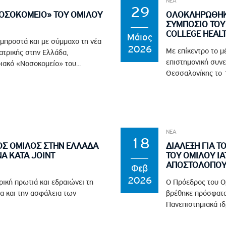
ΝΕΑ
29
ΝΟΣΟΚΟΜΕΙΟ» ΤΟΥ ΟΜΙΛΟΥ
ΟΛΟΚΛΗΡΩΘΗΚΕ
ΣΥΜΠΟΣΙΟ ΤΟΥ 
COLLEGE HEAL
Μάιος
 μπροστά και με σύμμαχο τη νέα
2026
Με επίκεντρο το μ
ϊατρικής στην Ελλάδα,
επιστημονική συνε
ιακό «Νοσοκομείο» του...
Θεσσαλονίκης το 1
ΝΕΑ
18
ΟΣ ΟΜΙΛΟΣ ΣΤΗΝ ΕΛΛΑΔΑ
ΔΙΑΛΕΞΗ ΓΙΑ Τ
Α ΚΑΤΑ JOINT
ΤΟΥ ΟΜΙΛΟΥ ΙΑ
ΑΠΟΣΤΟΛΟΠΟΥΛ
Φεβ
2026
ρική πρωτιά και εδραιώνει τη
Ο Πρόεδρος του Ο
α και την ασφάλεια των
βρέθηκε πρόσφατα
Πανεπιστημιακά ιδ