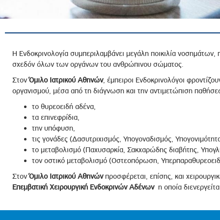
ροσωπικού, Στελεχών και Συνεργατών
ληροφοριών
ικαιωμάτων
 Υποψηφιοτήτων
Η Ενδοκρινολογία συμπεριλαμβάνει μεγάλη ποικιλία νοσημάτων, 
σχεδόν όλων των οργάνων του ανθρώπινου σώματος.
Αποδοχών - Υποψηφιοτήτων
Στον
Όμιλο Ιατρικού Αθηνών
, έμπειροι Ενδοκρινολόγοι φροντίζου
οργανισμού, μέσα από τη διάγνωση και την αντιμετώπιση παθήσ
 Επιτροπής Ελέγχου
το θυρεοειδή αδένα,
λέγχου Κανονισμός Λειτουργίας
τα επινεφρίδια,
τυξης 2023
την υπόφυση,
τις γονάδες (Δασυτριχισμός, Υπογοναδισμός, Υπογονιμότητα
τυξης 2024
το μεταβολισμό (Παχυσαρκία, Σακχαρώδης διαβήτης, Υπογλυ
λειας Τρίτων Μερών
τον οστικό μεταβολισμό (Οστεοπόρωση, Υπερπαραθυρεοειδ
Προστασίας και Προαγωγής των Δικαιωμάτων των
Στον
Όμιλο Ιατρικού Αθηνών
προσφέρεται, επίσης, και χειρουργι
Επεμβατική Χειρουργική Ενδοκρινών Αδένων
η οποία διενεργείτα