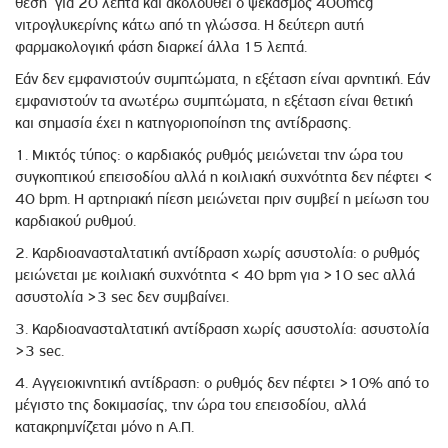
θέση για 20 λεπτά και ακολουθεί ο ψεκασμός 400mcg
νιτρογλυκερίνης κάτω από τη γλώσσα. Η δεύτερη αυτή
φαρμακολογική φάση διαρκεί άλλα 15 λεπτά.
Εάν δεν εμφανιστούν συμπτώματα, η εξέταση είναι αρνητική. Εάν
εμφανιστούν τα ανωτέρω συμπτώματα, η εξέταση είναι θετική
και σημασία έχει η κατηγοριοποίηση της αντίδρασης.
1. Μικτός τύπος: ο καρδιακός ρυθμός μειώνεται την ώρα του
συγκο­πτικού επεισοδίου αλλά η κοιλιακή συχνότητα δεν πέφτει <
40 bpm. Η αρτηριακή πίεση μειώνεται πριν συμβεί η μείωση του
καρδιακού ρυθμού.
2. Καρδιοανασταλτατική αντίδραση χωρίς ασυστολία: ο ρυθμός
μειώνεται με κοιλιακή συχνό­τητα < 40 bpm για >10 sec αλλά
ασυστολία >3 sec δεν συμβαίνει.
3. Καρδιοανασταλτατική αντίδραση χωρίς ασυστολία: ασυστολία
>3 sec.
4. Αγγειοκινητική αντίδραση: ο ρυθμός δεν πέφτει >10% από το
μέγιστο της δοκιμασίας, την ώρα του επεισοδίου, αλλά
κατακρημνίζεται μόνο η Α.Π.