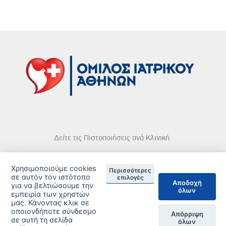
Δείτε τις Πιστοποιήσεις ανά Κλινική
Χρησιμοποιούμε cookies
Περισσότερες
σε αυτόν τον ιστότοπο
επιλογές
Αποδοχή
για να βελτιώσουμε την
όλων
DISCLAIMER
εμπειρία των χρηστών
μας. Κάνοντας κλικ σε
οποιονδήποτε σύνδεσμο
© 2026 Copyright © Iatriko.gr | Powered by Aboutnet
Απόρριψη
σε αυτή τη σελίδα
όλων