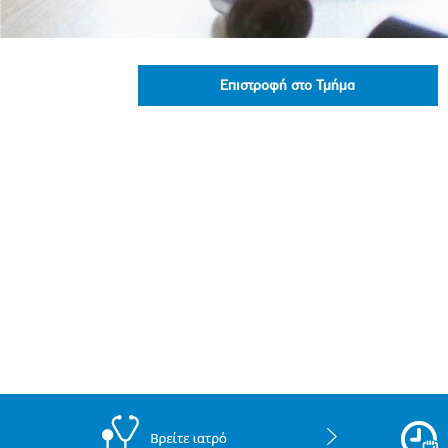
Πολιτική Προσλήψεων Π
Πολιτικές Ασφάλειας Π
Πολιτική Ανθρώπινων Δ
Επιστροφή στο Τμήμα
Επιτροπή Αποδοχών και
Κανονισμός Επιτροπής 
Επιτροπή Ελέγχου
Κανονισμός Λειτουργίας
Διεύθυνση Εσωτερικού Ε
Έκθεσης Βιώσιμης Ανάπ
Έκθεση Βιώσιμης Ανάπ
Πολιτική Δέουσας Επιμέ
Πολιτική Αναγνώρισης 
Ασθενών
Ειδική Ετήσια Έκθεση