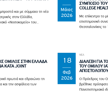
ΣΥΜΠΟΣΙΟ ΤΟΥ 
COLLEGE HEAL
Μάιος
 μπροστά και με σύμμαχο τη νέα
2026
Με επίκεντρο το μ
ϊατρικής στην Ελλάδα,
επιστημονική συνε
ιακό «Νοσοκομείο» του...
Θεσσαλονίκης το 1
ΝΕΑ
18
ΟΣ ΟΜΙΛΟΣ ΣΤΗΝ ΕΛΛΑΔΑ
ΔΙΑΛΕΞΗ ΓΙΑ Τ
Α ΚΑΤΑ JOINT
ΤΟΥ ΟΜΙΛΟΥ ΙΑ
ΑΠΟΣΤΟΛΟΠΟΥΛ
Φεβ
2026
ρική πρωτιά και εδραιώνει τη
Ο Πρόεδρος του Ο
α και την ασφάλεια των
βρέθηκε πρόσφατα
Πανεπιστημιακά ιδ