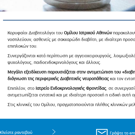
ροσωπικού, Στελεχών και Συνεργατών
ληροφοριών
ικαιωμάτων
 Υποψηφιοτήτων
Κορυφαίοι Διαβητολόγοι του
Ομίλου Ιατρικού Αθηνών
παρακολουθ
νοσηλεύουν, ασθενείς με σακχαρώδη διαβήτη, με ιδιαίτερη προσ
Αποδοχών - Υποψηφιοτήτων
επιπλοκών του.
Συνεργάζονται κατά περίπτωση με αγγειοχειρουργούς, λοιμωξιολ
 Επιτροπής Ελέγχου
ψυχολόγους, παιδοενδοκρινολόγους και άλλους.
λέγχου Κανονισμός Λειτουργίας
Μεγάλη εξειδίκευση παρουσιάζεται στην αντιμετώπιση του «διαβη
τυξης 2023
διάγνωση της περιφερικής Διαβητικής νευροπάθειας
και τον εντο
τυξης 2024
Επιπλέον, στο
Ιατρείο Ενδοκρινολογικής Φροντίδας
, σε συνεργασί
αντιμετωπίζεται εντατικά και με ιδιαίτερη προσοχή η ειδική αυτή
λειας Τρίτων Μερών
Στις κλινικές του Ομίλου, πραγματοποιούνται πλήθος κλινικών με
Προστασίας και Προαγωγής των Δικαιωμάτων των