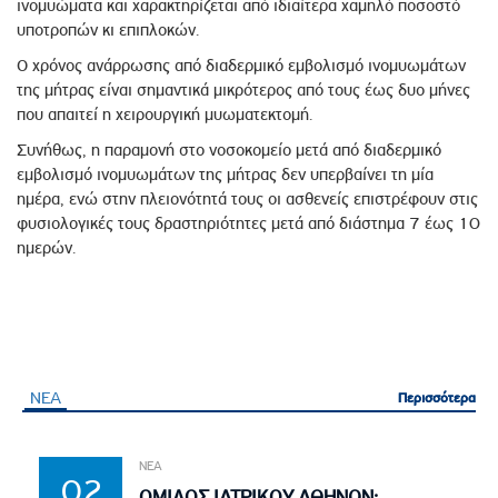
ινομυώματα και χαρακτηρίζεται από ιδιαίτερα χαμηλό ποσοστό
υποτροπών κι επιπλοκών.
Ο χρόνος ανάρρωσης από διαδερμικό εμβολισμό ινομυωμάτων
της μήτρας είναι σημαντικά μικρότερος από τους έως δυο μήνες
που απαιτεί η χειρουργική μυωματεκτομή.
Συνήθως, η παραμονή στο νοσοκομείο μετά από διαδερμικό
εμβολισμό ινομυωμάτων της μήτρας δεν υπερβαίνει τη μία
ημέρα, ενώ στην πλειονότητά τους οι ασθενείς επιστρέφουν στις
φυσιολογικές τους δραστηριότητες μετά από διάστημα 7 έως 10
ημερών.
ΝΕΑ
Περισσότερα
Περισσότερα
ΝΕΑ
02
ΟΜΙΛΟΣ ΙΑΤΡΙΚΟΥ ΑΘΗΝΩΝ: