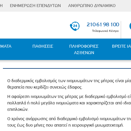
ΣΗ
ΕΝΗΜΕΡΩΣΗ ΕΠΕΝΔΥΤΩΝ
ΑΝΘΡΩΠΙΝΟ ΔΥΝΑΜΙΚΟ
Φόρμα
Επενδυτικές Σχέσεις
Οι Άνθρωποι µας
αναζήτησης
210 61 98 100
Ενημέρωση μετόχων
Εκπαίδευση & Ανάπτυξη
Τηλεφωνικό Κέντρο
Υποχρεώσεις
Παροχές
Γνωστοποιήσεων
ness Partners
Επαφή µε πανεπιστήµια
ΗΜΑΤΑ
ΠΑΘΗΣΕΙΣ
ΠΛΗΡΟΦΟΡΙΕΣ
ΒΡΕΙΤΕ Ι
Ανακοινώσεις / Νέα
ΑΣΘΕΝΩΝ
Ευκαιρίες Καριέρας
Γενικές Συνελεύσεις
 - Κλιματικής Μετάβασης
Θέσεις Εργασίας
Οικονομικές Καταστάσεις
ς
Οικονομικές Καταστάσεις
Ο διαδερμικός εμβολισμός των ινομυωμάτων της μήτρας είναι μία
Θυγατρικών
θεραπεία που κερδίζει συνεχώς έδαφος.
Μετοχική Σύνθεση
Η αφαίρεση ινομυωμάτων της μήτρας με διαδερμικό εμβολισμό εί
λέμηση της Βίας και Παρενόχλησης στην Εργασία
πολλαπλά ή πολύ μεγάλα ινομυώματα και χαρακτηρίζεται από ιδι
υμφερόντων
επιπλοκών.
ταπολέμησης Δωροδοκίας και Διαφθοράς
Ο χρόνος ανάρρωσης από διαδερμικό εμβολισμό ινομυωμάτων της 
τους έως δυο μήνες που απαιτεί η χειρουργική μυωματεκτομή.
τυξης