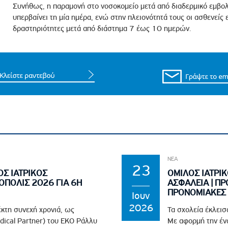
ροσωπικού, Στελεχών και Συνεργατών
Συνήθως, η παραμονή στο νοσοκομείο μετά από διαδερμικό εμβο
υπερβαίνει τη μία ημέρα, ενώ στην πλειονότητά τους οι ασθενείς
ληροφοριών
δραστηριότητες μετά από διάστημα 7 έως 10 ημερών.
ικαιωμάτων
 Υποψηφιοτήτων
Αποδοχών - Υποψηφιοτήτων
 Επιτροπής Ελέγχου
λέγχου Κανονισμός Λειτουργίας
τυξης 2023
τυξης 2024
ΝΕΑ
λειας Τρίτων Μερών
23
ΟΣ ΙΑΤΡΙΚΟΣ
ΟΜΙΛΟΣ ΙΑΤΡΙΚ
Προστασίας και Προαγωγής των Δικαιωμάτων των
ΟΠΟΛΙΣ 2026 ΓΙΑ 6Η
ΑΣΦΑΛΕΙΑ | ΠΡ
ΠΡΟΝΟΜΙΑΚΕΣ 
Ιουν
2026
έκτη συνεχή χρονιά, ως
Τα σχολεία έκλεισ
edical Partner) του EKO Ράλλυ
Με αφορμή την ένα