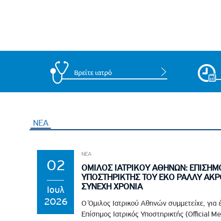
Πολιτική Προσλήψεων Π
Πολιτικές Ασφάλειας Π
Πολιτική Ανθρώπινων Δ
Επιτροπή Αποδοχών και
Κανονισμός Επιτροπής 
Επιτροπή Ελέγχου
Κανονισμός Λειτουργίας
Διεύθυνση Εσωτερικού Ε
ΝΕΑ
Έκθεσης Βιώσιμης Ανάπ
Έκθεση Βιώσιμης Ανάπ
ΝΕΑ
Πολιτική Δέουσας Επιμέ
02
ΟΜΙΛΟΣ ΙΑΤΡΙΚΟΥ ΑΘΗΝΩΝ: ΕΠΙΣΗΜ
Πολιτική Αναγνώρισης 
ΥΠΟΣΤΗΡΙΚΤΗΣ ΤΟΥ EKO ΡΑΛΛΥ ΑΚΡ
Ασθενών
ΣΥΝΕΧΗ ΧΡΟΝΙΑ
Ιουλ
Ειδική Ετήσια Έκθεση
2026
Ο Όμιλος Ιατρικού Αθηνών συμμετείχε, για 
Επίσημος Ιατρικός Υποστηρικτής (Official M