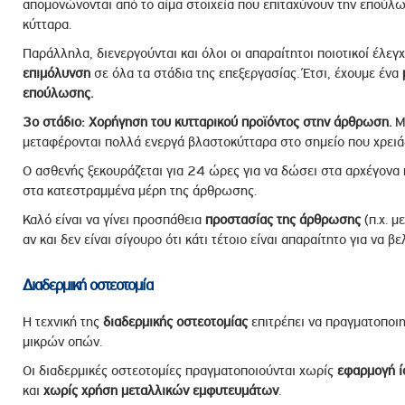
απομονώνονται από το αίμα στοιχεία που επιταχύνουν την επούλω
κύτταρα.
Παράλληλα, διενεργούνται και όλοι οι απαραίτητοι ποιοτικοί έλεγ
επιμόλυνση
σε όλα τα στάδια της επεξεργασίας. Έτσι, έχουμε ένα
επούλωσης.
3ο στάδιο: Χορήγηση του κυτταρικού προϊόντος στην άρθρωση.
Μ
μεταφέρονται πολλά ενεργά βλαστοκύτταρα στο σημείο που χρειάζον
Ο ασθενής ξεκουράζεται για 24 ώρες για να δώσει στα αρχέγονα
στα κατεστραμμένα μέρη της άρθρωσης.
Καλό είναι να γίνει προσπάθεια
προστασίας της άρθρωσης
(π.χ. μ
αν και δεν είναι σίγουρο ότι κάτι τέτοιο είναι απαραίτητο για να 
Διαδερμική οστεοτομία
Η τεχνική της
διαδερμικής οστεοτομίας
επιτρέπει να πραγματοποι
μικρών οπών.
Οι διαδερμικές οστεοτομίες πραγματοποιούνται χωρίς
εφαρμογή ί
και
χωρίς χρήση μεταλλικών εμφυτευμάτων
.