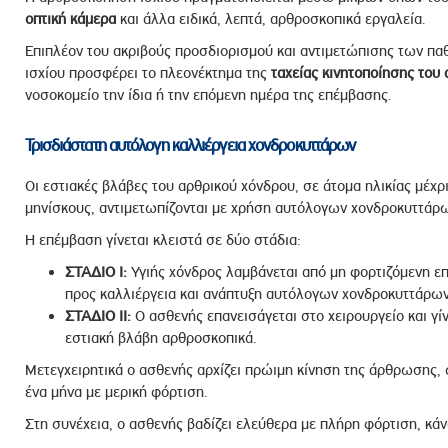
οπτική κάμερα
και άλλα ειδικά, λεπτά, αρθροσκοπικά εργαλεία.
Επιπλέον του ακριβούς προσδιορισμού και αντιμετώπισης των π
ισχίου προσφέρει το πλεονέκτημα της
ταχείας κινητοποίησης του
νοσοκομείο την ίδια ή την επόμενη ημέρα της επέμβασης.
Τρισδιάστατη αυτόλογη καλλιέργεια χονδροκυττάρων
Οι εστιακές βλάβες του αρθρικού χόνδρου, σε άτομα ηλικίας μέχρ
μηνίσκους, αντιμετωπίζονται με χρήση αυτόλογων χονδροκυττάρω
Η επέμβαση γίνεται κλειστά σε δύο στάδια:
ΣΤΑΔΙΟ I:
Υγιής χόνδρος λαμβάνεται από μη φορτιζόμενη ε
προς καλλιέργεια και ανάπτυξη αυτόλογων χονδροκυττάρων
ΣΤΑΔΙΟ II:
Ο ασθενής επανεισάγεται στο χειρουργείο και γ
εστιακή βλάβη αρθροσκοπικά.
Μετεγχειρητικά ο ασθενής αρχίζει πρώιμη κίνηση της άρθρωσης, φ
ένα μήνα με μερική φόρτιση.
Στη συνέχεια, ο ασθενής βαδίζει ελεύθερα με πλήρη φόρτιση, κά