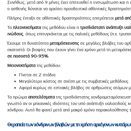
Συνήθως, μετά από 9 μήνες έχει επιτευχθεί η ενσωμάτωση και η 
ο ασθενής δύναται να αρχίσει προοδευτικά αθλητικές δραστηριότη
Πλήρης ένταξη σε αθλητικές δραστηριότητες επιτρέπεται
μετά απ
Τα
πλεονεκτήματα
της μεθόδου είναι η
τρισδιάστατη ανάπτυξη υα
ινώδους
, όπως επιτυγχάνεται με τις παλαιές μεθόδους (π.χ. τρυπαν
Έχουμε τη δυνατότητα
μεταμόσχευσης
σε μεγάλες βλάβες του αρθ
εκατοστά. Οι βιοψίες που έχουν γίνει ένα χρόνο μετά τη μεταμόσ
σε ποσοστά 90-95%
.
Μειονεκτήματα
της μεθόδου:
Γίνεται σε 2 στάδια.
Μεγαλύτερο κόστος σε σχέση με τις συμβατικές μεθόδους.
Αφορά κυρίως σε εστιακές βλάβες σε αρθρώσεις ατόμων μέ
Τα πρώιμα
αποτελέσματα
της τρισδιάστατης χονδρομεταμόσχευσης
γνωστό αν οι μηχανικές ιδιότητες του υπό ανάπτυξη υαλοειδούς χό
χόνδρου. Αυτό θα φανεί μετά από μακρό χρόνο παρακολούθησης
Θεραπεία των χόνδρινων βλαβών με τη χρήση αρχέγονων κυττάρω