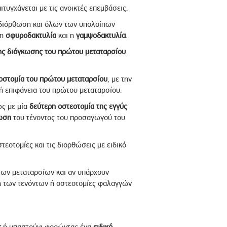
ιτυγχάνεται με τις ανοικτές επεμβάσεις.
η διόρθωση και όλων των υπολοίπων
 η
σφυροδακτυλία
και η
γαμψοδακτυλία
.
ης διόγκωσης του πρώτου μεταταρσίου
.
στομία του πρώτου μεταταρσίου
, με την
ή επιφάνεια του πρώτου μεταταρσίου.
ως με μία
δεύτερη οστεοτομία της εγγύς
ωση
του τένοντος του προσαγωγού του
στεοτομίες και τις διορθώσεις με ειδικό
των μεταταρσίων και αν υπάρχουν
 των τενόντων ή οστεοτομίες φαλαγγών
ς
ή μπαστούνι φορώντας ένα
ειδικό