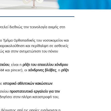
οτελεί διεθνώς την τεχνολογία αιχμής στη
το Τμήμα Ορθοπαιδικής του νοσοκομείου και
 παρακολούθηση και περίθαλψη σε ασθενείς
θώς και στην αντιμετώπιση του πόνου
Ισχύου
, είναι η
ρήξη του επιχειλίου χόνδρου
M και pincer), οι
χόνδρινες βλάβες
, η
ρήξη
με
ιστορικό αθλητικών κακώσεων
.
ισχίου
προστατευτικό εργαλείο για την
δηγήσει στην πλήρη καταστροφή του,
δέρματος από τις οποίες εισάγονται η