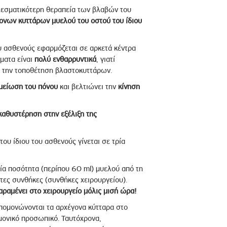
ελεσματικότερη θεραπεία των βλαβών του
ονων κυττάρων μυελού του οστού του ίδιου
 ασθενούς εφαρμόζεται σε αρκετά κέντρα
ματα είναι
πολύ ενθαρρυντικά
, γιατί
ά την τοποθέτηση βλαστοκυττάρων.
μείωση του πόνου
και βελτιώνει την
κίνηση
καθυστέρηση στην εξέλιξη της
υ ίδιου του ασθενούς γίνεται σε τρία
ία ποσότητα (περίπου 60 ml) μυελού από τη
πτες συνθήκες (συνθήκες χειρουργείου).
ραμένει στο χειρουργείο μόλις μισή ώρα!
πομονώνονται τα αρχέγονα κύτταρα στο
ημονικό προσωπικό. Ταυτόχρονα,