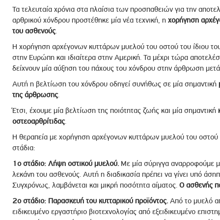
Τα τελευταία χρόνια στα πλαίσια των προσπαθειών για την αποτ
αρθρικού χόνδρου προστέθηκε μία νέα τεχνική, η
χορήγηση αρχέγ
του ασθενούς
.
Η χορήγηση αρχέγονων κυττάρων μυελού του οστού του ίδιου του
στην Ευρώπη και ιδιαίτερα στην Αμερική. Τα μέχρι τώρα αποτελέσ
δείχνουν μία αύξηση του πάχους του χόνδρου στην άρθρωση μετ
Αυτή η βελτίωση του χόνδρου οδηγεί συνήθως σε μία σημαντική
της άρθρωσης
.
Έτσι, έχουμε μία βελτίωση της ποιότητας ζωής και μία σημαντική
οστεοαρθρίτιδας
.
Η θεραπεία με χορήγηση αρχέγονων κυττάρων μυελού του οστού το
στάδια:
1o στάδιο: Λήψη οστικού μυελού.
Με μία σύριγγα αναρροφούμε μ
λεκάνη του ασθενούς. Αυτή η διαδικασία πρέπει να γίνει υπό άση
Συγχρόνως, λαμβάνεται και μικρή ποσότητα αίματος.
Ο ασθενής πα
2ο στάδιο: Παρασκευή του κυτταρικού προϊόντος.
Από το μυελό α
ειδικευμένο εργαστήριο βιοτεχνολογίας από εξειδικευμένο επιστ