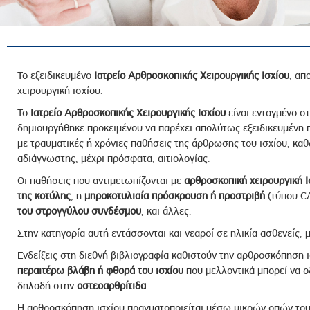
ροσωπικού, Στελεχών και Συνεργατών
ληροφοριών
ικαιωμάτων
 Υποψηφιοτήτων
Το εξειδικευμένο
Ιατρείο Αρθροσκοπικής Χειρουργικής Ισχίου
, απ
χειρουργική ισχίου.
Αποδοχών - Υποψηφιοτήτων
Το
Ιατρείο Αρθροσκοπικής Χειρουργικής Ισχίου
είναι ενταγμένο σ
δημιουργήθηκε προκειμένου να παρέχει απολύτως εξειδικευμένη
 Επιτροπής Ελέγχου
με τραυματικές ή χρόνιες παθήσεις της άρθρωσης του ισχίου, κα
αδιάγνωστης, μέχρι πρόσφατα, αιτιολογίας.
λέγχου Κανονισμός Λειτουργίας
τυξης 2023
Οι παθήσεις που αντιμετωπίζονται με
αρθροσκοπική χειρουργική 
της κοτύλης
, η
μηροκοτυλιαία πρόσκρουση
ή
προστριβή
(τύπου CA
τυξης 2024
του στρογγύλου συνδέσμου
, και άλλες.
λειας Τρίτων Μερών
Στην κατηγορία αυτή εντάσσονται και νεαροί σε ηλικία ασθενείς, 
Προστασίας και Προαγωγής των Δικαιωμάτων των
Ενδείξεις στη διεθνή βιβλιογραφία καθιστούν την αρθροσκόπηση 
περαιτέρω βλάβη ή φθορά του ισχίου
που μελλοντικά μπορεί να ο
δηλαδή στην
οστεοαρθρίτιδα
.
Η αρθροσκόπηση ισχίου πραγματοποιείται μέσω μικρών οπών του 