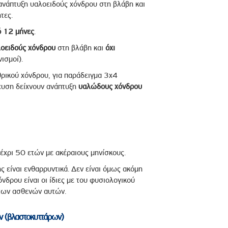
ανάπτυξη υαλοειδούς χόνδρου στη βλάβη και
τες.
ό 12 μήνες
.
λοειδούς χόνδρου
στη βλάβη και
όχι
ισμοί).
ρικού χόνδρου, για παράδειγμα 3x4
χευση δείχνουν ανάπτυξη
υαλώδους χόνδρου
χρι 50 ετών με ακέραιους μηνίσκους.
 είναι ενθαρρυντικά. Δεν είναι όμως ακόμη
νδρου είναι οι ίδιες με του φυσιολογικού
 των ασθενών αυτών.
ν (βλαστοκυττάρων)