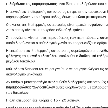
Η
διόρθωση της παραμόρφωσης
είναι ίδια με τη διόρθωση που επ
Η τεχνική της διαδερμικής οστεοτομίας επιτρέπει την ταυτόχρον
παραμορφώσεων του άκρου ποδός, όπως η
πτώση μεταταρσίων
,
Ο σκοπός της διαδερμικής οστεοτομίας είναι αρχικά η
αφαίρεση τ
Αυτό επιτυγχάνεται με τη χρήση ειδικού
γλυφάνου
.
Στη συνέχεια, γίνεται, στις περισσότερες των περιπτώσεων,
οστεο
οποία διορθώνεται η παθολογική γωνία που παρουσιάζει η αρθρικ
Η επέμβαση της διαδερμικής οστεοτομίας συμπληρώνεται συνήθ
φάλαγγας του μεγάλου δακτύλου
. Ακολουθεί η
διαδερμική χαλάρ
μεγάλου δακτύλου.
Καθ’ όλη τη διάρκεια του χειρουργείου ο χειρουργός ελέγχει τις ο
ακτινολογικό μηχάνημα.
Αν υπάρχει
μεταταρσαλγία
ακολουθούν διαδερμικές οστεοτομίες 
παραμορφώσεις των δακτύλων
αυτές διορθώνονται με χαλάρωση
των δακτύλων.
Η όλη επέμβαση έχει διάρκεια 15 - 20 λεπτών.
Μετά το τέλος της επέμβασης
ο ασθενής βαδίζει χωρίς πατερίτσε