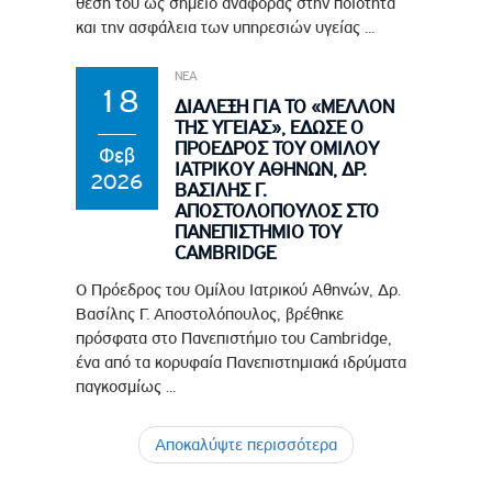
θέση του ως σημείο αναφοράς στην ποιότητα
και την ασφάλεια των υπηρεσιών υγείας ...
ΝΕΑ
18
ΔΙΑΛΕΞΗ ΓΙΑ ΤΟ «ΜΕΛΛΟΝ
ΤΗΣ ΥΓΕΙΑΣ», ΕΔΩΣΕ Ο
ΠΡΟΕΔΡΟΣ ΤΟΥ ΟΜΙΛΟΥ
Φεβ
ΙΑΤΡΙΚΟΥ ΑΘΗΝΩΝ, ΔΡ.
2026
ΒΑΣΙΛΗΣ Γ.
ΑΠΟΣΤΟΛΟΠΟΥΛΟΣ ΣΤΟ
ΠΑΝΕΠΙΣΤΗΜΙΟ ΤΟΥ
CAMBRIDGE
Ο Πρόεδρος του Ομίλου Ιατρικού Αθηνών, Δρ.
Βασίλης Γ. Αποστολόπουλος, βρέθηκε
πρόσφατα στο Πανεπιστήμιο του Cambridge,
ένα από τα κορυφαία Πανεπιστημιακά ιδρύματα
παγκοσμίως ...
Αποκαλύψτε περισσότερα