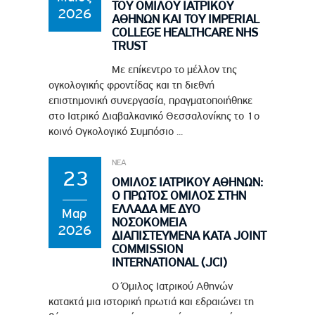
ΤΟΥ ΟΜΙΛΟΥ ΙΑΤΡΙΚΟΥ
2026
ΑΘΗΝΩΝ ΚΑΙ ΤΟΥ IMPERIAL
COLLEGE HEALTHCARE NHS
TRUST
Με επίκεντρο το μέλλον της
ογκολογικής φροντίδας και τη διεθνή
επιστημονική συνεργασία, πραγματοποιήθηκε
στο Ιατρικό Διαβαλκανικό Θεσσαλονίκης το 1ο
κοινό Ογκολογικό Συμπόσιο ...
ΝΕΑ
23
ΟΜΙΛΟΣ ΙΑΤΡΙΚΟΥ ΑΘΗΝΩΝ:
Ο ΠΡΩΤΟΣ ΟΜΙΛΟΣ ΣΤΗΝ
ΕΛΛΑΔΑ ΜΕ ΔΥΟ
Μαρ
ΝΟΣΟΚΟΜΕΙΑ
2026
ΔΙΑΠΙΣΤΕΥΜΕΝΑ ΚΑΤΑ JOINT
COMMISSION
INTERNATIONAL (JCI)
Ο Όμιλος Ιατρικού Αθηνών
κατακτά μια ιστορική πρωτιά και εδραιώνει τη