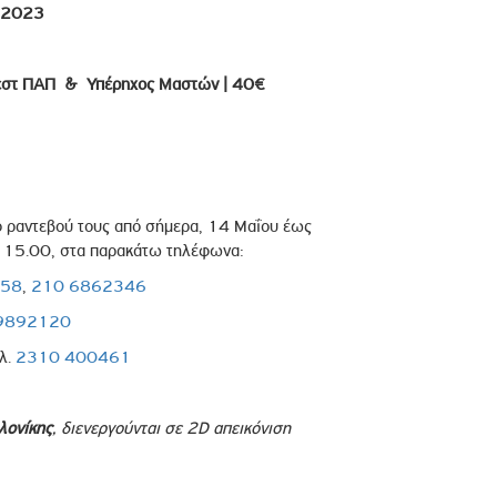
-2023
εστ ΠΑΠ & Υπέρηχος Μαστών | 40€
το ραντεβού τους από σήμερα, 14 Μαΐου έως
ς 15.00, στα παρακάτω τηλέφωνα:
358
,
210 6862346
9892120
ηλ.
2310 400461
λονίκης
, διενεργούνται σε 2D απεικόνιση