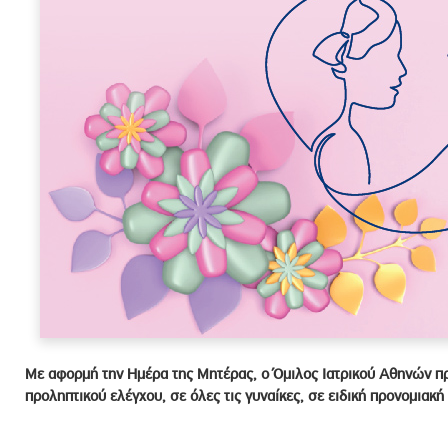
ροσωπικού, Στελεχών και Συνεργατών
ληροφοριών
ικαιωμάτων
 Υποψηφιοτήτων
Αποδοχών - Υποψηφιοτήτων
 Επιτροπής Ελέγχου
λέγχου Κανονισμός Λειτουργίας
τυξης 2023
τυξης 2024
λειας Τρίτων Μερών
Προστασίας και Προαγωγής των Δικαιωμάτων των
Με αφορμή την Ημέρα της Μητέρας, ο Όμιλος Ιατρικού Αθηνών πρ
προληπτικού ελέγχου, σε όλες τις γυναίκες, σε ειδική προνομιακή 