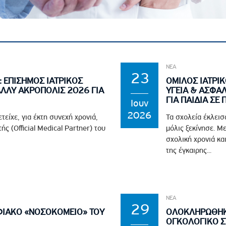
ροσωπικού, Στελεχών και Συνεργατών
ληροφοριών
ικαιωμάτων
 Υποψηφιοτήτων
ΝΕΑ
Αποδοχών - Υποψηφιοτήτων
23
 ΕΠΙΣΗΜΟΣ ΙΑΤΡΙΚΟΣ
ΟΜΙΛΟΣ ΙΑΤΡΙ
ΑΛΛΥ ΑΚΡΟΠΟΛΙΣ 2026 ΓΙΑ
ΥΓΕΙΑ & ΑΣΦΑΛ
ΓΙΑ ΠΑΙΔΙΑ ΣΕ
 Επιτροπής Ελέγχου
Ιουν
2026
λέγχου Κανονισμός Λειτουργίας
είχε, για έκτη συνεχή χρονιά,
Τα σχολεία έκλεισ
ς (Official Medical Partner) του
μόλις ξεκίνησε. Μ
τυξης 2023
σχολική χρονιά κα
τυξης 2024
της έγκαιρης...
λειας Τρίτων Μερών
Προστασίας και Προαγωγής των Δικαιωμάτων των
ΝΕΑ
29
ΗΦΙΑΚΟ «ΝΟΣΟΚΟΜΕΙΟ» ΤΟΥ
ΟΛΟΚΛΗΡΩΘΗΚΕ
ΟΓΚΟΛΟΓΙΚΟ Σ