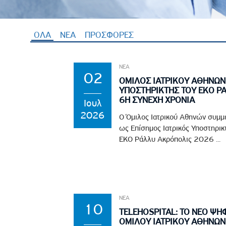
Πολιτική Προσλήψεων Π
Πολιτικές Ασφάλειας Π
ΟΛΑ
(ενεργή καρτέλα)
ΝΕΑ
ΠΡΟΣΦΟΡΕΣ
Πολιτική Ανθρώπινων Δ
Επιτροπή Αποδοχών και
ΝΕΑ
Κανονισμός Επιτροπής 
02
ΟΜΙΛΟΣ ΙΑΤΡΙΚΟΥ ΑΘΗΝΩΝ:
Επιτροπή Ελέγχου
ΥΠΟΣΤΗΡΙΚΤΗΣ ΤΟΥ EKO Ρ
6Η ΣΥΝΕΧΗ ΧΡΟΝΙΑ
Κανονισμός Λειτουργίας
Ιουλ
2026
Διεύθυνση Εσωτερικού Ε
Ο Όμιλος Ιατρικού Αθηνών συμμετ
ως Επίσημος Ιατρικός Υποστηρικτή
Έκθεσης Βιώσιμης Ανάπ
EKO Ράλλυ Ακρόπολις 2026 ...
Έκθεση Βιώσιμης Ανάπ
Πολιτική Δέουσας Επιμέ
Πολιτική Αναγνώρισης 
Ασθενών
ΝΕΑ
Ειδική Ετήσια Έκθεση
10
TELEHOSPITAL: ΤΟ ΝΕΟ Ψ
ΟΜΙΛΟΥ ΙΑΤΡΙΚΟΥ ΑΘΗΝΩΝ