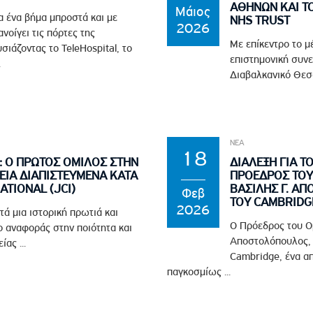
ΑΘΗΝΩΝ ΚΑΙ Τ
Μάιος
α ένα βήμα μπροστά και με
NHS TRUST
2026
νοίγει τις πόρτες της
Με επίκεντρο το μ
σιάζοντας το TeleHospital, το
επιστημονική συνε
.
Διαβαλκανικό Θεσσ
ΝΕΑ
18
: Ο ΠΡΩΤΟΣ ΟΜΙΛΟΣ ΣΤΗΝ
ΔΙΑΛΕΞΗ ΓΙΑ Τ
ΙΑ ΔΙΑΠΙΣΤΕΥΜΕΝΑ ΚΑΤΑ
ΠΡΟΕΔΡΟΣ ΤΟΥ 
ATIONAL (JCI)
ΒΑΣΙΛΗΣ Γ. Α
Φεβ
ΤΟΥ CAMBRIDG
2026
ά μια ιστορική πρωτιά και
Ο Πρόεδρος του Ομ
ο αναφοράς στην ποιότητα και
Αποστολόπουλος, 
ας ...
Cambridge, ένα α
παγκοσμίως ...