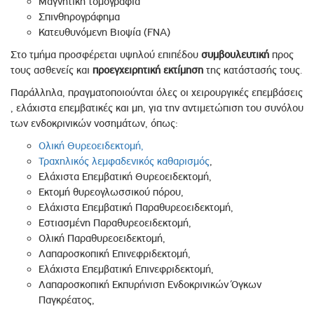
Μαγνητική τομογραφία
Σπινθηρογράφημα
Κατευθυνόμενη Βιοψία (FNA)
Στο τμήμα προσφέρεται υψηλού επιπέδου
συμβουλευτική
προς
τους ασθενείς και
προεγχειρητική
εκτίμηση
της κατάστασής τους.
Παράλληλα, πραγματοποιούνται όλες οι χειρουργικές επεμβάσεις
, ελάχιστα επεμβατικές και μη, για την αντιμετώπιση του συνόλου
των ενδοκρινικών νοσημάτων, όπως:
Ολική Θυρεοειδεκτομή,
Τραχηλικός λεμφαδενικός καθαρισμός
,
Ελάχιστα Επεμβατική Θυρεοειδεκτομή,
Εκτομή θυρεογλωσσικού πόρου,
Ελάχιστα Επεμβατική Παραθυρεοειδεκτομή,
Εστιασμένη Παραθυρεοειδεκτομή,
Ολική Παραθυρεοειδεκτομή,
Λαπαροσκοπική Επινεφριδεκτομή,
Ελάχιστα Επεμβατική Επινεφριδεκτομή,
Λαπαροσκοπική Εκπυρήνιση Ενδοκρινικών Όγκων
Παγκρέατος,