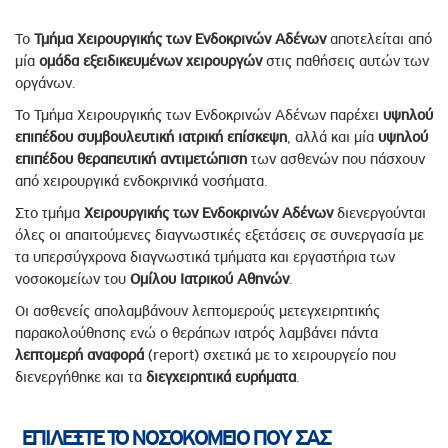
Το
Τμήμα Χειρουργικής των Ενδοκρινών
Aδένων
αποτελείται από
μία
ομάδα εξειδικευμένων χειρουργών
στις παθήσεις αυτών των
οργάνων.
Το Τμήμα Χειρουργικής των Ενδοκρινών Aδένων παρέχει
υψηλού
επιπέδου συμβουλευτική ιατρική επίσκεψη
, αλλά και μία
υψηλού
επιπέδου θεραπευτική αντιμετώπιση
των ασθενών που πάσχουν
από χειρουργικά ενδοκρινικά νοσήματα.
Στο τμήμα
Χειρουργικής των Ενδοκρινών Αδένων
διενεργούνται
όλες οι απαιτούμενες διαγνωστικές εξετάσεις σε συνεργασία με
τα υπερσύγχρονα διαγνωστικά τμήματα και εργαστήρια των
νοσοκομείων του
Ομίλου Ιατρικού Αθηνών
.
Οι ασθενείς απολαμβάνουν λεπτομερούς μετεγχειρητικής
παρακολούθησης ενώ ο θεράπων ιατρός λαμβάνει πάντα
λεπτομερή
αναφορά
(report) σχετικά με το χειρουργείο που
διενεργήθηκε και τα
διεγχειρητικά ευρήματα
.
ΕΠΙΛΕΞΤΕ ΤΟ ΝΟΣΟΚΟΜΕΙΟ ΠΟΥ ΣΑΣ