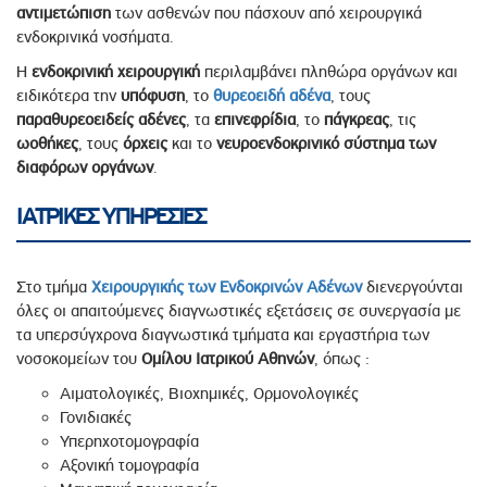
αντιμετώπιση
των ασθενών που πάσχουν από χειρουργικά
ενδοκρινικά νοσήματα.
Η
ενδοκρινική χειρουργική
περιλαμβάνει πληθώρα οργάνων και
ειδικότερα την
υπόφυση
, το
θυρεοειδή
αδένα
, τους
παραθυρεοειδείς
αδένες
, τα
επινεφρίδια
, το
πάγκρεας
, τις
ωοθήκες
, τους
όρχεις
και το
νευροενδοκρινικό
σύστημα των
διαφόρων οργάνων
.
ΙΑΤΡΙΚΕΣ ΥΠΗΡΕΣΙΕΣ
Στο τμήμα
Χειρουργικής των Ενδοκρινών Αδένων
διενεργούνται
όλες οι απαιτούμενες διαγνωστικές εξετάσεις σε συνεργασία με
τα υπερσύγχρονα διαγνωστικά τμήματα και εργαστήρια των
νοσοκομείων του
Ομίλου Ιατρικού Αθηνών
, όπως :
Αιματολογικές, Βιοχημικές, Ορμονολογικές
Γονιδιακές
Υπερηχοτομογραφία
Αξονική τομογραφία