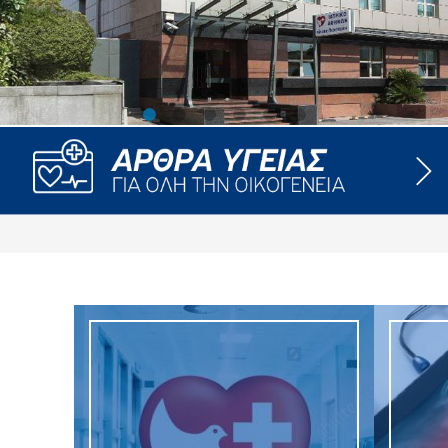
ροσωπικού, Στελεχών και Συνεργατών
ληροφοριών
ικαιωμάτων
 Υποψηφιοτήτων
Αποδοχών - Υποψηφιοτήτων
 Επιτροπής Ελέγχου
λέγχου Κανονισμός Λειτουργίας
τυξης 2023
τυξης 2024
λειας Τρίτων Μερών
Προστασίας και Προαγωγής των Δικαιωμάτων των