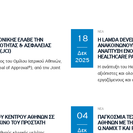
ΝΕΑ
18
ΟΝΙΚΗΣ ΕΛΑΒΕ ΤΗΝ
Η LAMDA DEVE
ΙΟΤΗΤΑΣ & ΑΣΦΑΛΕΙΑΣ
ΑΝΑΚΟΙΝΩΝΟΥΝ 
(JCI)
ΑΝΑΠΤΥΞΗ ΕΝΟ
Δεκ
HEALTHCARE P
2025
λος του Ομίλου Ιατρικού Αθηνών,
Η ανάπτυξη του He
al of Approval®), από την Joint
αξιόπιστες και ολ
εργαζόμενους και ε
ΝΕΑ
04
ΟΥ ΚΕΝΤΡΟΥ ΑΘΗΝΩΝ ΣΕ
ΠΑΓΚΟΣΜΙΑ ΤΕΧ
ΚΙΝΟ ΤΟΥ ΠΡΟΣΤΑΤΗ
ΑΘΗΝΩΝ ΜΕ ΤΗ
Q.NAMIX T ΚΑΙ 
Δεκ
θνούς κλινικής μελέτης,