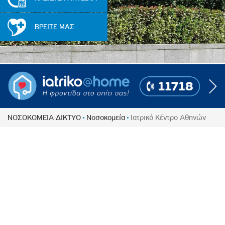
Πολιτική Προσλήψεων Π
Πολιτικές Ασφάλειας Π
ΒΡΕΙΤΕ ΜΑΣ
Πολιτική Ανθρώπινων Δ
Επιτροπή Αποδοχών και
Κανονισμός Επιτροπής 
Επιτροπή Ελέγχου
Κανονισμός Λειτουργίας
Διεύθυνση Εσωτερικού Ε
ΝΟΣΟΚΟΜΕΙΑ ΔΙΚΤΥΟ
Νοσοκομεία
Ιατρικό Κέντρο Αθηνών
Έκθεσης Βιώσιμης Ανάπ
Έκθεση Βιώσιμης Ανάπ
Πολιτική Δέουσας Επιμέ
Πολιτική Αναγνώρισης 
Ασθενών
Ειδική Ετήσια Έκθεση