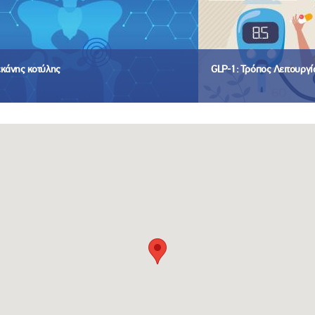
εκάνης κοτύλης
GLP-1: Τρόπος Λειτουργ