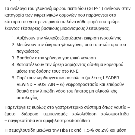
Τα ανάλογα του γλυκανόμορφου πεπτιδίου (GLP-1) ανήκουν στην
κατηγορία των ινκρετινικών ορμονών που παράγονται στο
κύτταρο του γαστρεντερικού σωλήνα κάθε φορά που τρώμε
έχοντας τέσσερεις βασικούς μηχανισμούς λειτουργίας,
Αυξάνουν την γλυκοζοεξαρτώμενη έκκριση ινσουλίνης
Μειώνουν την έκκριση γλυκαγόνης από τα α-κύτταρα του
παγκρέατος
Βοηθούν στην γρήγορη γαστρική κένωση
Καταστέλλουν την όρεξη χαρίζοντας αίσθημα κορεσμού
μέσω της δράσης τους στο ΚΝΣ.
Παρέχουν καρδιαγγειακή ασφάλεια (μελέτες LEADER –
REWIND – SUSTAIN – 6) νεφροπροστασία και επιδρούν
θετικά στην λιπώδη νόσο του ήπατος μη αλκοολικής
αιτιολογίας.
Παρενέργειες κυρίως στο γαστρεντερικό σύστημα όπως ναυτία –
έμετοι – διάρροια – τυμπανισμός – χολολιθίαση – χολοκυστίτιδα
– παγκρεατίτιδα και αμφιβληστροειδοπάθεια.
Η σεμαγλουτίδη μειώνει την Hba1c από 1,5% σε 2% και μέση