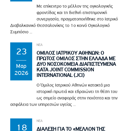
Με επίκεντρο το μέλλον της ογκολογικής
φροντίδας και τη διεθνή επιστημονική
συνεργασία, πραγματοποιήθηκε στο Ιατρικό
Διαβαλκανικό Θεσσαλονίκης το 1ο κοινό Ογκολογικό
Συμπόσιο ...
ΝΕΑ
23
ΟΜΙΛΟΣ ΙΑΤΡΙΚΟΥ ΑΘΗΝΩΝ: Ο
ΠΡΩΤΟΣ ΟΜΙΛΟΣ ΣΤΗΝ ΕΛΛΑΔΑ ΜΕ
ΔΥΟ ΝΟΣΟΚΟΜΕΙΑ ΔΙΑΠΙΣΤΕΥΜΕΝΑ
Μαρ
ΚΑΤΑ JOINT COMMISSION
2026
INTERNATIONAL (JCI)
Ο Όμιλος Ιατρικού Αθηνών κατακτά μια
ιστορική πρωτιά και εδραιώνει τη θέση του
ως σημείο αναφοράς στην ποιότητα και την
ασφάλεια των υπηρεσιών υγείας ...
ΝΕΑ
18
ΔΙΑΛΕΞΗ ΓΙΑ ΤΟ «ΜΕΛΛΟΝ ΤΗΣ