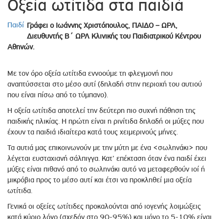
Οξεία ωτίτιδα στα παιδιά
Παιδί
Γράφει ο Ιωάννης Χριστόπουλος, ΠΑΙΔΟ – ΩΡΛ,
Διευθυντής Β΄ ΩΡΛ Κλινικής του Παιδιατρικού Κέντρου
Αθηνών.
Με τον όρο οξεία ωτίτιδα εννοούμε τη φλεγμονή που
αναπτύσσεται στο μέσο αυτί (δηλαδή στην περιοχή του αυτιού
που είναι πίσω από το τύμπανο).
Η οξεία ωτίτιδα αποτελεί την δεύτερη πιο συχνή πάθηση της
παιδικής ηλικίας. Η πρώτη είναι η ρινίτιδα δηλαδή οι μύξες που
έχουν τα παιδιά ιδιαίτερα κατά τους χειμερινούς μήνες.
Τα αυτιά μας επικοινωνούν με την μύτη με ένα <σωληνάκι> που
λέγεται ευσταχιανή σάλπιγγα. Κατ’ επέκταση όταν ένα παιδί έχει
μύξες είναι πιθανό από το σωληνάκι αυτό να μεταφερθούν ιοί ή
μικρόβια προς το μέσο αυτί και έτσι να προκληθεί μια οξεία
ωτίτιδα.
Γενικά οι οξείες ωτίτιδες προκαλούνται από ιογενής λοιμώξεις
κατά κύριο λόγο (σχεδόν στο 90-95%) και μόνο το 5-10% είναι