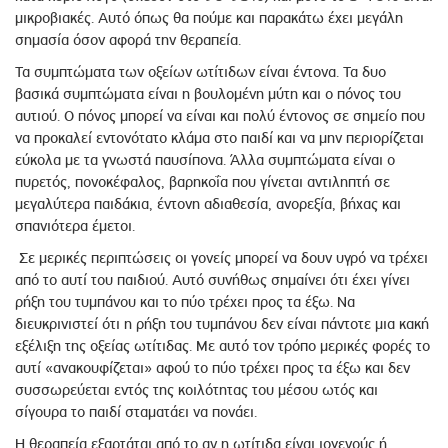
μικροβιακές. Αυτό όπως θα πούμε και παρακάτω έχει μεγάλη
σημασία όσον αφορά την θεραπεία.
Τα συμπτώματα των οξείων ωτίτιδων είναι έντονα. Τα δυο
βασικά συμπτώματα είναι η βουλομένη μύτη και ο πόνος του
αυτιού. Ο πόνος μπορεί να είναι και πολύ έντονος σε σημείο που
να προκαλεί εντονότατο κλάμα στο παιδί και να μην περιορίζεται
εύκολα με τα γνωστά παυσίπονα. Άλλα συμπτώματα είναι ο
πυρετός, πονοκέφαλος, βαρηκοΐα που γίνεται αντιληπτή σε
μεγαλύτερα παιδάκια, έντονη αδιαθεσία, ανορεξία, βήχας και
σπανιότερα έμετοι.
Σε μερικές περιπτώσεις οι γονείς μπορεί να δουν υγρό να τρέχει
από το αυτί του παιδιού. Αυτό συνήθως σημαίνει ότι έχει γίνει
ρήξη του τυμπάνου και το πύο τρέχει προς τα έξω. Να
διευκρινιστεί ότι η ρήξη του τυμπάνου δεν είναι πάντοτε μια κακή
εξέλιξη της οξείας ωτίτιδας. Με αυτό τον τρόπο μερικές φορές το
αυτί «ανακουφίζεται» αφού το πύο τρέχει προς τα έξω και δεν
συσσωρεύεται εντός της κοιλότητας του μέσου ωτός και
σίγουρα το παιδί σταματάει να πονάει.
Η θεραπεία εξαρτάται από το αν η ωτίτιδα είναι ιογενούς ή