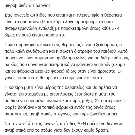
μικροβιακής αιτιολογίας.
Στις ιογενείς ωτίτιδες που είναι και η πλειοψηφία η θεραπεία
είναι τα παυσίπονα (κατά κύριο λόγο προτιμούμε τα ήπια
αντιφλεγμονώδη εναλλάξ με παρακεταμόλη όπως κάθε 3-4
ώρες αν αυτό είναι απαραίτητο.
Πολύ σημαντικό στοιχείο της θεραπείας είναι η ξεκούραση, η
πολύ καλή ενυδάτωση και η σωστή διατροφή του παιδιού. Αυτό
μπορεί να είναι σημαντικό πρόβλημα ιδίως για παιδιά μικρότερης
ηλικίας που αρνούνται πεισματικά να φάνε και να πιούν (ακόμα
και τα φάρμακα μερικές φορές) ιδίως όταν είναι άρρωστα. Οι
γονείς παραταύτα θα πρέπει να επιμείνουν σε αυτό.
Η καθαρή μύτη είναι μέρος της θεραπείας και θα πρέπει να
γίνεται επισταμμένα με ρινοπλύσεις έτσι ώστε η μύτη του
παιδιού να παραμένει ανοικτή και χωρίς μύξες. Σε αυτό μερικές
φορές βοηθάνε και τοπικά φάρμακα εντός της ρινός όπως
αντισηπτικά, αντιβιοτικές σταγόνες και κορτιζονούχα σπρέι.
Να τονιστεί ότι στις ιογενείς ωτίτιδες ΔΕΝ πρέπει να δίνονται
αντιβιοτικά από το στόμα γιατί δεν έχουν καμία δράση.