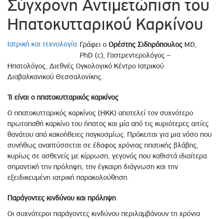
Σύγχρονη Αντιμετώπιση του
Ηπατοκυτταρικού Καρκίνου
Ιατρική και τεχνολογία
Γράφει ο
Ορέστης Σιδηρόπουλος
MD,
PhD (c), Γαστρεντερολόγος –
Ηπατολόγος, Διεθνές Ογκολογικό Κέντρο Ιατρικού
Διαβαλκανικού Θεσσαλονίκης.
Τι είναι ο ηπατοκυτταρικός καρκίνος
Ο ηπατοκυτταρικός καρκίνος (ΗΚΚ) αποτελεί τον συχνότερο
πρωτοπαθή καρκίνο του ήπατος και μία από τις κυριότερες αιτίες
θανάτου από κακοήθειες παγκοσμίως. Πρόκειται για μια νόσο που
συνήθως αναπτύσσεται σε έδαφος χρόνιας ηπατικής βλάβης,
κυρίως σε ασθενείς με κίρρωση, γεγονός που καθιστά ιδιαίτερα
σημαντική την πρόληψη, την έγκαιρη διάγνωση και την
εξειδικευμένη ιατρική παρακολούθηση.
Παράγοντες κινδύνου και πρόληψη
Οι συχνότεροι παράγοντες κινδύνου περιλαμβάνουν τη χρόνια