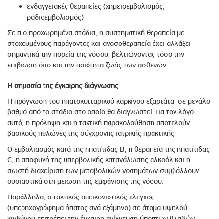
ενδαγγειακές θεραπείες (χημειοεμβολισμός,
ραδιοεμβολισμός)
Σε πιο προχωρημένα στάδια, η συστηματική θεραπεία με
στοχευμένους παράγοντες και ανοσοθεραπεία έχει αλλάξει
σημαντικά την πορεία της νόσου, βελτιώνοντας τόσο την
επιβίωση όσο και την ποιότητα ζωής των ασθενών.
Η σημασία της έγκαιρης διάγνωσης
Η πρόγνωση του ηπατοκυτταρικού καρκίνου εξαρτάται σε μεγάλο
βαθμό από το στάδιο στο οποίο θα διαγνωστεί. Για τον λόγο
αυτό, η πρόληψη και η τακτική παρακολούθηση αποτελούν
βασικούς πυλώνες της σύγχρονης ιατρικής πρακτικής.
Ο εμβολιασμός κατά της ηπατίτιδας Β, η θεραπεία της ηπατίτιδας
C, η αποφυγή της υπερβολικής κατανάλωσης αλκοόλ και η
σωστή διαχείριση των μεταβολικών νοσημάτων συμβάλλουν
ουσιαστικά στη μείωση της εμφάνισης της νόσου.
Παράλληλα, ο τακτικός απεικονιστικός έλεγχος
(υπερηχογράφημα ήπατος ανά εξάμηνο) σε άτομα υψηλού
κινδύνου επιτρέπει την έγκαιρη ανίχνευση ύποπτων βλαβών.