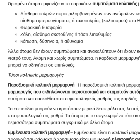
Ορισμένα άτομα εμφανίζουν τα παρακάτω
συμπτώματα κολπικής 
Αίσθημα παλμών συμπεριλαμβανομένων των ανώμαλων κα
αίσθημα φτερουγίσματος ή ταχυπαλμίας (καλπασμού) στο 
Θωρακική δυσφορία
Ζάλη, αίσθημα σκοτοδίνης ή τάση λιποθυμίας
Κόπωση, δύσπνοια, ή αδυναμία
Άλλα άτομα δεν έχουν συμπτώματα και ανακαλύπτουν ότι έχουν κ
γιατρό τους. Ακόμη και χωρίς συμπτώματα, η καρδιακή μαρμαρυγή
μπορεί να οδηγήσει σε επιπλοκές.
Τύποι κολπικής μαρμαρυγής
Παροξυσμική κολπική μαρμαρυγή
– Η παροξυσμική κολπική μαρμα
μαρμαρυγής που εκδηλώνονται περιστασιακά και σταματούν αυτό
αυτόματα και αποκαθίσταται ο φυσιολογικός ρυθμός της καρδιάς.
Τα επεισόδια μπορούν να κρατήσουν μερικά δευτερόλεπτα, λεπτά,
στο φυσιολογικό της ρυθμό. Τα άτομα με το συγκεκριμένο τύπο 
περισσότερα συμπτώματα συγκριτικά με άλλα άτομα.
Εμμένουσα κολπική μαρμαρυγή
– Εμμένουσα είναι η
κολπική μαρμ
Χορηγούνται φάρμακα ή χρησιμοποιείται μια μορφή
ηλεκτρικής α