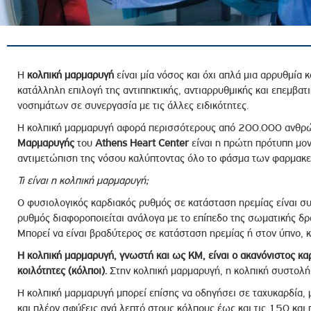
ροσωπικού, Στελεχών και Συνεργατών
ληροφοριών
ικαιωμάτων
 Υποψηφιοτήτων
Η
κολπική μαρμαρυγή
είναι μία νόσος και όχι απλά μια αρρυθμία κ
κατάλληλη επιλογή της αντιπηκτικής, αντιαρρυθμικής και επεμβα
Αποδοχών - Υποψηφιοτήτων
νοσημάτων σε συνεργασία με τις άλλες ειδικότητες.
Η κολπική μαρμαρυγή αφορά περισσότερους από 200.000 ανθρώ
 Επιτροπής Ελέγχου
Μαρμαρυγής
του
Athens Heart Center
είναι η πρώτη πρότυπη μον
αντιμετώπιση της νόσου καλύπτοντας όλο το φάσμα των φαρμακε
λέγχου Κανονισμός Λειτουργίας
τυξης 2023
Τι είναι η κολπική μαρμαρυγή;
τυξης 2024
Ο φυσιολογικός καρδιακός ρυθμός σε κατάσταση ηρεμίας είναι σ
ρυθμός διαφοροποιείται ανάλογα με το επίπεδο της σωματικής δρ
λειας Τρίτων Μερών
Μπορεί να είναι βραδύτερος σε κατάσταση ηρεμίας ή στον ύπνο, κ
Προστασίας και Προαγωγής των Δικαιωμάτων των
Η κολπική μαρμαρυγή, γνωστή και ως ΚΜ, είναι o ακανόνιστος κα
κοιλότητες (κόλποι).
Στην κολπική μαρμαρυγή, η κολπική συστολή 
Η κολπική μαρμαρυγή μπορεί επίσης να οδηγήσει σε ταχυκαρδία, 
και πλέον σφύξεις ανά λεπτό στους κόλπους έως και τις 150 και 