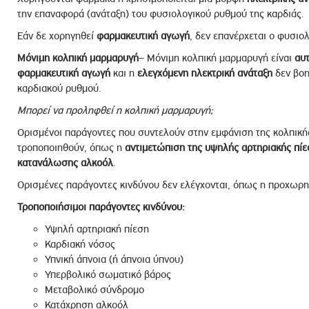
την επαναφορά (ανάταξη) του φυσιολογικού ρυθμού της καρδιάς.
Εάν δε χορηγηθεί
φαρμακευτική αγωγή
, δεν επανέρχεται ο φυσιο
Μόνιμη κολπική μαρμαρυγή
– Μόνιμη κολπική μαρμαρυγή είναι
αυτ
φαρμακευτική αγωγή
και η
ελεγχόμενη ηλεκτρική ανάταξη
δεν βοη
καρδιακού ρυθμού.
Μπορεί να προληφθεί η κολπική μαρμαρυγή;
Ορισμένοι παράγοντες που συντελούν στην εμφάνιση της κολπική
τροποποιηθούν, όπως η
αντιμετώπιση της υψηλής αρτηριακής πίε
κατανάλωσης αλκοόλ
.
Ορισμένες παράγοντες κινδύνου δεν ελέγχονται, όπως η προχωρημέ
Τροποποιήσιμοι παράγοντες κινδύνου:
Υψηλή αρτηριακή πίεση
Καρδιακή νόσος
Υπνική άπνοια (ή άπνοια ύπνου)
Υπερβολικό σωματικό βάρος
Μεταβολικό σύνδρομο
Κατάχρηση αλκοόλ