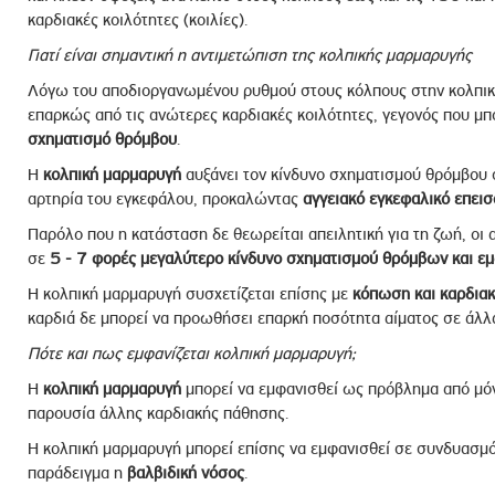
καρδιακές κοιλότητες (κοιλίες).
Γιατί είναι σημαντική η αντιμετώπιση της κολπικής μαρμαρυγής
Λόγω του αποδιοργανωμένου ρυθμού στους κόλπους στην κολπική
επαρκώς από τις ανώτερες καρδιακές κοιλότητες, γεγονός που μπ
σχηματισμό θρόμβου
.
Η
κολπική μαρμαρυγή
αυξάνει τον κίνδυνο σχηματισμού θρόμβου σ
αρτηρία του εγκεφάλου, προκαλώντας
αγγειακό εγκεφαλικό επεισ
Παρόλο που η κατάσταση δε θεωρείται απειλητική για τη ζωή, οι 
σε
5 - 7 φορές μεγαλύτερο κίνδυνο σχηματισμού θρόμβων και εμ
Η κολπική μαρμαρυγή συσχετίζεται επίσης με
κόπωση
και καρδια
καρδιά δε μπορεί να προωθήσει επαρκή ποσότητα αίματος σε άλλ
Πότε και πως εμφανίζεται κολπική μαρμαρυγή;
Η
κολπική μαρμαρυγή
μπορεί να εμφανισθεί ως πρόβλημα από μόν
παρουσία άλλης καρδιακής πάθησης.
Η κολπική μαρμαρυγή μπορεί επίσης να εμφανισθεί σε συνδυασμό
παράδειγμα η
βαλβιδική νόσος
.