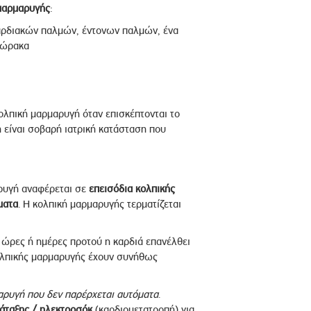
μαρμαρυγής
:
ρδιακών παλμών, έντονων παλμών, ένα
θώρακα
ολπική μαρμαρυγή όταν επισκέπτονται το
 είναι σοβαρή ιατρική κατάσταση που
ρυγή αναφέρεται σε
επεισόδια κολπικής
ματα
. Η κολπική μαρμαρυγής τερματίζεται
 ώρες ή ημέρες προτού η καρδιά επανέλθει
κολπικής μαρμαρυγής έχουν συνήθως
αρυγή που δεν παρέρχεται αυτόματα
.
νάταξης / ηλεκτροσόκ
(καρδιομετατροπή) για