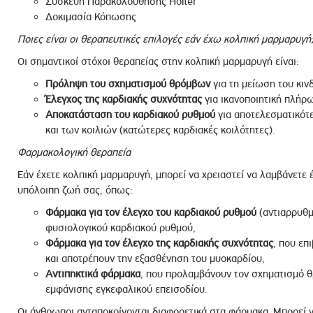
Συσκευή Παρακολούθησης Holter
Δοκιμασία Κόπωσης
Ποιες είναι οι θεραπευτικές επιλογές εάν έχω κολπική μαρμαρυγή
Οι σημαντικοί στόχοι θεραπείας στην κολπική μαρμαρυγή είναι:
Πρόληψη του σχηματισμού θρόμβων
για τη μείωση του κιν
Έλεγχος της καρδιακής συχνότητας
για ικανοποιητική πλήρ
Αποκατάσταση του καρδιακού ρυθμού
για αποτελεσματικότ
και των κοιλιών (κατώτερες καρδιακές κοιλότητες).
Φαρμακολογική θεραπεία
Εάν έχετε κολπική μαρμαρυγή, μπορεί να χρειαστεί να λαμβάνετε 
υπόλοιπη ζωή σας, όπως:
Φάρμακα για τον έλεγχο του καρδιακού ρυθμού
(αντιαρρυθμ
φυσιολογικού καρδιακού ρυθμού,
Φάρμακα για τον έλεγχο της καρδιακής συχνότητας
, που επ
και αποτρέπουν την εξασθένηση του μυοκαρδίου,
Αντιπηκτικά φάρμακα
, που προλαμβάνουν τον σχηματισμό θ
εμφάνισης εγκεφαλικού επεισοδίου.
Οι άνθρωποι ανταποκρίνονται διαφορετικά στα φάρμακα. Μπορεί ν