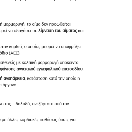
 μαρμαρυγή, το αίμα δεν προωθείται
ορεί να οδηγήσει σε
λίμναση του αίματος
και
την καρδιά, ο οποίος μπορεί να αποφράξει
όδιο
(ΑΕΕ).
ασθενείς με κολπική μαρμαρυγή υπόκεινται
φάνισης αγγειακού εγκεφαλικού επεισοδίου
.
κή ανεπάρκεια
, κατάσταση κατά την οποία η
α όργανα.
η της – δηλαδή, ανεξάρτητα από την
 με άλλες καρδιακές παθήσεις όπως για