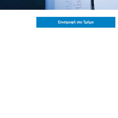
Πολιτική Προσλήψεων Π
Πολιτικές Ασφάλειας Π
Πολιτική Ανθρώπινων Δ
Επιστροφή στο Τμήμα
Επιτροπή Αποδοχών και
Κανονισμός Επιτροπής 
Επιτροπή Ελέγχου
Κανονισμός Λειτουργίας
Διεύθυνση Εσωτερικού Ε
Έκθεσης Βιώσιμης Ανάπ
Έκθεση Βιώσιμης Ανάπ
Πολιτική Δέουσας Επιμέ
Πολιτική Αναγνώρισης 
Ασθενών
Ειδική Ετήσια Έκθεση