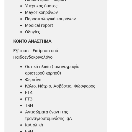
Υπέρηχος ήπατος
Mayer κοπράνων
Παρασιτολογική κοπράνων
Medical report
Οδηγίες
ΚΟΝΤΟ ΑΝΑΣΤΗΜΑ
Εξέταση - Εκτίμηση από
Παιδοενδοκρινολόγο
Οστική ηλικία ( ακτινογραφία
αριστερού καρπού)
Φεριτίνη
Κάλιο, Νάτριο, Ασβέστιο, Φώσφορος
FT4
FT3
TSH
Αντισώματα έναντι της
τρανσγλουταμινάσης IgA
IgA ολική
FSH