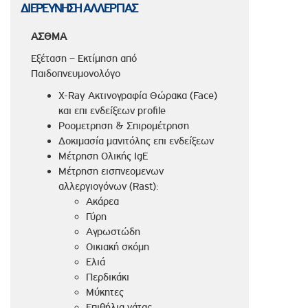
ΔΙΕΡΕΥΝΗΣΗ ΑΛΛΕΡΓΙΑΣ
ΑΣΘΜΑ
Εξέταση – Εκτίμηση από
Παιδοπνευμονολόγο
X-Ray Aκτινογραφία Θώρακα (Face)
και επι ενδείξεων profile
Ροομετρηση & Σπιρομέτρηση
Δοκιμασία μανιτόλης επι ενδείξεων
Μέτρηση Ολικής IgE
Μέτρηση εισπνεομενων
αλλεργιογόνων (Rast):
Ακάρεα
Γύρη
Αγρωστώδη
Οικιακή σκόμη
Ελιά
Περδικάκι
Μύκητες
Επιθήλια γάτας