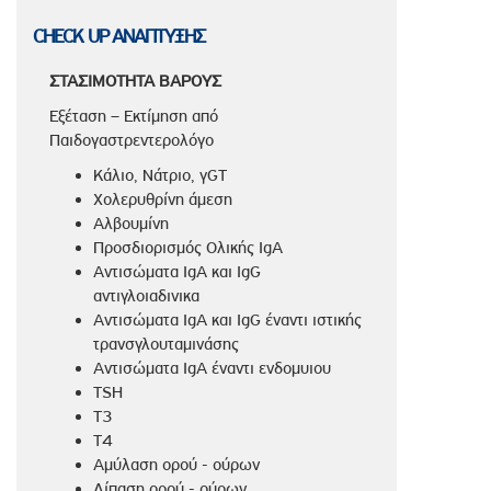
CHECK UP ΑΝΑΠΤΥΞΗΣ
ΣΤΑΣΙΜΟΤΗΤΑ ΒΑΡΟΥΣ
Εξέταση – Εκτίμηση από
Παιδογαστρεντερολόγο
Kάλιο, Nάτριο, γGT
Χολερυθρίνη άμεση
Αλβουμίνη
Προσδιορισμός Ολικής ΙgA
Αντισώματα ΙgA και ΙgG
αντιγλοιαδινικα
Αντισώματα ΙgA και ΙgG έναντι ιστικής
τρανσγλουταμινάσης
Αντισώματα ΙgA έναντι ενδομυιου
TSH
T3
T4
Αμύλαση ορού - ούρων
Λίπαση ορού - ούρων