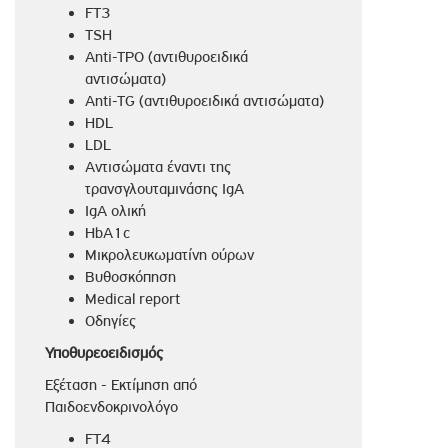
FT3
TSH
Anti-TPO (αντιθυροειδικά
αντισώματα)
Anti-TG (αντιθυροειδικά αντισώματα)
HDL
LDL
Αντισώματα έναντι της
τρανσγλουταμινάσης IgA
IgA ολική
HbA1c
Μικρολευκωματίνη ούρων
Βυθοσκόπηση
Medical report
Οδηγίες
Υποθυρεοειδισμ
ός
Εξέταση - Εκτίμηση από
Παιδοενδοκρινολόγο
FT4