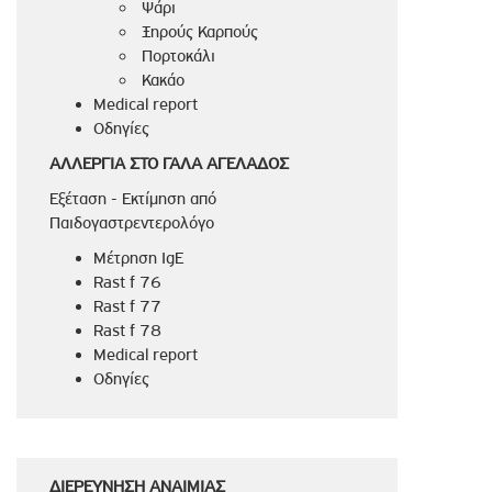
Ψάρι
Ξηρούς Καρπούς
Πορτοκάλι
Κακάο
Medical report
Οδηγίες
ΑΛΛΕΡΓΙΑ ΣΤΟ ΓΑΛΑ ΑΓΕΛΑΔΟΣ
Εξέταση - Εκτίμηση από
Παιδογαστρεντερολόγο
Μέτρηση IgE
Rast f 76
Rast f 77
Rast f 78
Medical report
Οδηγίες
ΔΙΕΡΕΥΝΗΣΗ ΑΝΑΙΜΙΑΣ