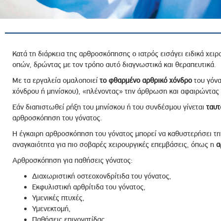
ροσωπικού, Στελεχών και Συνεργατών
ληροφοριών
ικαιωμάτων
 Υποψηφιοτήτων
Κατά τη διάρκεια της αρθροσκόπησης ο ιατρός εισάγει ειδικά χει
οπών, δρώντας με τον τρόπο αυτό διαγνωστικά και θεραπευτικά.
Αποδοχών - Υποψηφιοτήτων
Με τα εργαλεία ομαλοποιεί
το φθαρμένο αρθρικό χόνδρο
του γόνα
χόνδρου ή μηνίσκου), «πλένοντας» την άρθρωση και αφαιρώντας 
 Επιτροπής Ελέγχου
Εάν διαπιστωθεί ρήξη του μηνίσκου ή του συνδέσμου γίνεται
ταυτ
λέγχου Κανονισμός Λειτουργίας
αρθροσκόπηση του γόνατος.
τυξης 2023
Η έγκαιρη αρθροσκόπηση του γόνατος μπορεί να καθυστερήσει τη
τυξης 2024
αναγκαιότητα για πιο σοβαρές χειρουργικές επεμβάσεις, όπως η
α
λειας Τρίτων Μερών
Αρθροσκόπηση για παθήσεις γόνατος:
Προστασίας και Προαγωγής των Δικαιωμάτων των
Διαχωριστική οστεοχονδρίτιδα του γόνατος,
Εκφυλιστική αρθρίτιδα του γόνατος,
Υμενικές πτυχές,
Υμενεκτομή,
Παθήσεις επιγονατίδας,