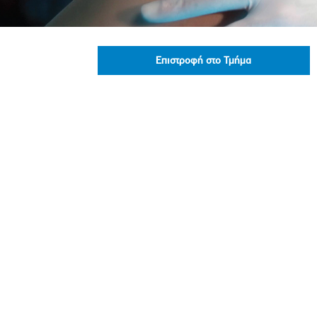
Πολιτική Προσλήψεων Π
Πολιτικές Ασφάλειας Π
Πολιτική Ανθρώπινων Δ
Επιστροφή στο Τμήμα
Επιτροπή Αποδοχών και
Κανονισμός Επιτροπής 
Επιτροπή Ελέγχου
Κανονισμός Λειτουργίας
Διεύθυνση Εσωτερικού Ε
Έκθεσης Βιώσιμης Ανάπ
Έκθεση Βιώσιμης Ανάπ
Πολιτική Δέουσας Επιμέ
Πολιτική Αναγνώρισης 
Ασθενών
Ειδική Ετήσια Έκθεση