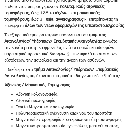
είναι ένα από τα καλύτερα εξοπλισμένα τμήματα στην Ευρώπη
διαθέτοντας υπερσύγχρονους
πολυτομικούς αξονικούς
τομογράφους
, έως
128 τομές/sec
, και
μαγνητικούς
τομογράφους
, έως
3 Tesla
,
αγγειογράφους
κι επιτρέποντας τη
διενέργεια
όλων των νέων εφαρμογών της υπερηχοτομογραφίας
.
Το εξαιρετικά έμπειρο ιατρικό προσωπικό του
τμήματος
Ακτινολογίας/ Υπέρηχων/ Επεμβατικής Ακτινολογίας
εγγυάται
την καλύτερη ιατρική φροντίδα, ενώ το ειδικά εκπαιδευμένο
παραϊατρικό προσωπικό διασφαλίζει την υψηλή ποιότητα των
εξετάσεων, την ασφάλεια και την άνεση των ασθενών.
Ειδικότερα, στο
τμήμα
Ακτινολογίας/ Υπέρηχων/ Επεμβατικής
Ακτινολογίας
παρέχονται οι παρακάτω διαγνωστικές εξετάσεις:
Αξονικός / Μαγνητικός Τομογράφος
Αξονική κολονογραφία,
Αξονική πυελογραφία,
Ταχεία Μαγνητική Μαστογραφία,
Πολυπαραμετρική ανίχνευση καρκίνου του προστάτη
Μαγνητική εντερογραφία / εντερόκλυση / πρωκτογραφία,
Μαγνητική φασματοσκοπία εγκεφάλου, μαστού, ήπατος,