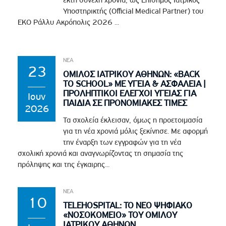
έκτη συνεχή χρονιά, ως Επίσημος Ιατρικός
Υποστηρικτής (Official Medical Partner) του
EKO Ράλλυ Ακρόπολις 2026 ...
ΝΕΑ
23
ΟΜΙΛΟΣ ΙΑΤΡΙΚΟΥ ΑΘΗΝΩΝ: «BACK
TO SCHOOL» ΜΕ ΥΓΕΙΑ & ΑΣΦΑΛΕΙΑ |
ΠΡΟΛΗΠΤΙΚΟΙ ΕΛΕΓΧΟΙ ΥΓΕΙΑΣ ΓΙΑ
Ιουν
ΠΑΙΔΙΑ ΣΕ ΠΡΟΝΟΜΙΑΚΕΣ ΤΙΜΕΣ
2026
Τα σχολεία έκλεισαν, όμως η προετοιμασία
για τη νέα χρονιά μόλις ξεκίνησε. Με αφορμή
την έναρξη των εγγραφών για τη νέα
σχολική χρονιά και αναγνωρίζοντας τη σημασία της
πρόληψης και της έγκαιρης...
ΝΕΑ
10
TELEHOSPITAL: ΤΟ ΝΕΟ ΨΗΦΙΑΚΟ
«ΝΟΣΟΚΟΜΕΙΟ» ΤΟΥ ΟΜΙΛΟΥ
ΙΑΤΡΙΚΟΥ ΑΘΗΝΩΝ