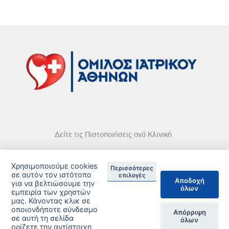
Δείτε τις Πιστοποιήσεις ανά Κλινική
Χρησιμοποιούμε cookies
Περισσότερες
σε αυτόν τον ιστότοπο
επιλογές
Αποδοχή
για να βελτιώσουμε την
όλων
DISCLAIMER
εμπειρία των χρηστών
μας. Κάνοντας κλικ σε
© 2026 Copyright © Iatriko.gr | Powered by Aboutnet
οποιονδήποτε σύνδεσμο
Απόρριψη
σε αυτή τη σελίδα
όλων
ορίζετε την αντίστοιχη