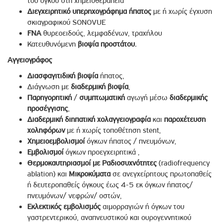
του όγκου στη χημειοθεραπεία
Διεγχειρητικό υπερηχογράφημα
ήπατος
με ή χωρίς έγχυση
σκιαγραφικού SONOVUE
FNA
θυρεοειδούς, λεμφαδένων, τραχήλου
Κατευθυνόμενη
βιοψία
προστάτου.
Αγγειογράφος
Διασφαγιτιδική
βιοψία
ήπατος,
Διάγνωση με
διαδερμική
βιοψία
,
Παρηγορητική
/
συμπτωματική
αγωγή μέσω
διαδερμικής
προσέγγισης
,
Διαδερμική
διηπατική
χολαγγειογραφία
και
παροχέτευση
χοληφόρων
με ή χωρίς τοποθέτηση stent,
Χημειοεμβολισμοί
όγκων ήπατος / πνευμόνων,
Εμβολισμοί
όγκων προεγχειρητικά ,
Θερμοκαυτηριασμοί με
Ραδιοσυχνότητες
(radiofrequency
ablation) και
Μικροκύματα
σε ανεγχείρητους πρωτοπαθείς
ή δευτεροπαθείς όγκους έως 4-5 εκ όγκων ήπατος/
πνευμόνων/ νεφρών/ οστών,
Εκλεκτικός εμβολισμός
αιμορραγιών ή όγκων του
γαστρεντερικού, αναπνευστικού και ουρογεννητικού