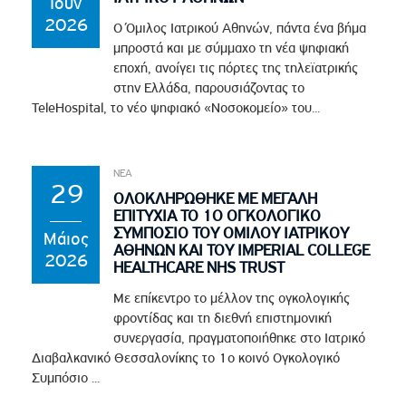
Ιουν
2026
Ο Όμιλος Ιατρικού Αθηνών, πάντα ένα βήμα
μπροστά και με σύμμαχο τη νέα ψηφιακή
εποχή, ανοίγει τις πόρτες της τηλεϊατρικής
στην Ελλάδα, παρουσιάζοντας το
TeleHospital, το νέο ψηφιακό «Νοσοκομείο» του...
ΝΕΑ
29
ΟΛΟΚΛΗΡΩΘΗΚΕ ΜΕ ΜΕΓΑΛΗ
ΕΠΙΤΥΧΙΑ ΤΟ 1Ο ΟΓΚΟΛΟΓΙΚΟ
ΣΥΜΠΟΣΙΟ ΤΟΥ ΟΜΙΛΟΥ ΙΑΤΡΙΚΟΥ
Μάιος
ΑΘΗΝΩΝ ΚΑΙ ΤΟΥ IMPERIAL COLLEGE
2026
HEALTHCARE NHS TRUST
Με επίκεντρο το μέλλον της ογκολογικής
φροντίδας και τη διεθνή επιστημονική
συνεργασία, πραγματοποιήθηκε στο Ιατρικό
Διαβαλκανικό Θεσσαλονίκης το 1ο κοινό Ογκολογικό
Συμπόσιο ...