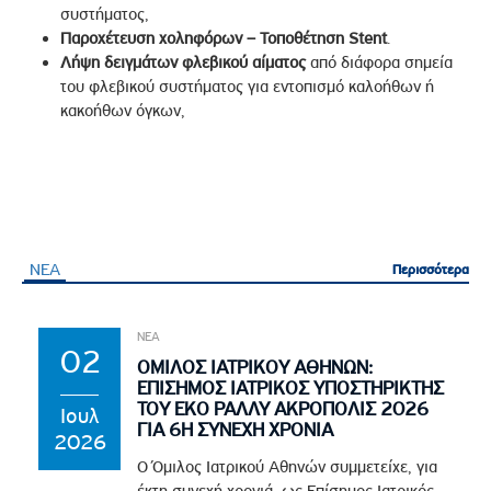
συστήματος,
Παροχέτευση χοληφόρων – Τοποθέτηση Stent
.
Λήψη δειγμάτων φλεβικού αίματος
από διάφορα σημεία
του φλεβικού συστήματος για εντοπισμό καλοήθων ή
κακοήθων όγκων,
ΝΕΑ
Περισσότερα
Περισσότερα
ΝΕΑ
02
ΟΜΙΛΟΣ ΙΑΤΡΙΚΟΥ ΑΘΗΝΩΝ:
ΕΠΙΣΗΜΟΣ ΙΑΤΡΙΚΟΣ ΥΠΟΣΤΗΡΙΚΤΗΣ
ΤΟΥ EKO ΡΑΛΛΥ ΑΚΡΟΠΟΛΙΣ 2026
Ιουλ
ΓΙΑ 6Η ΣΥΝΕΧΗ ΧΡΟΝΙΑ
2026
Ο Όμιλος Ιατρικού Αθηνών συμμετείχε, για