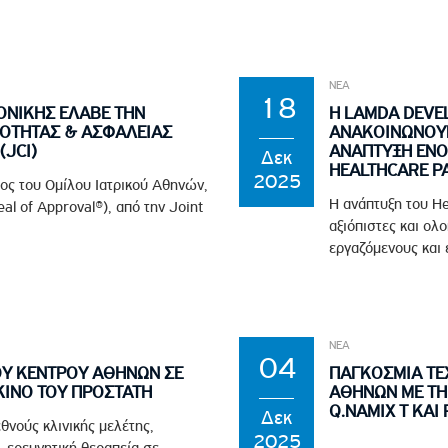
ΝΕΑ
18
ΟΝΙΚΗΣ ΕΛΑΒΕ ΤΗΝ
Η LAMDA DEVE
ΙΟΤΗΤΑΣ & ΑΣΦΑΛΕΙΑΣ
ΑΝΑΚΟΙΝΩΝΟΥΝ 
(JCI)
ΑΝΑΠΤΥΞΗ ΕΝΟ
Δεκ
HEALTHCARE P
2025
λος του Ομίλου Ιατρικού Αθηνών,
Η ανάπτυξη του He
al of Approval®), από την Joint
αξιόπιστες και ολ
εργαζόμενους και ε
ΝΕΑ
04
ΟΥ ΚΕΝΤΡΟΥ ΑΘΗΝΩΝ ΣΕ
ΠΑΓΚΟΣΜΙΑ ΤΕΧ
ΚΙΝΟ ΤΟΥ ΠΡΟΣΤΑΤΗ
ΑΘΗΝΩΝ ΜΕ ΤΗ
Q.NAMIX T ΚΑΙ 
Δεκ
θνούς κλινικής μελέτης,
2025
 ερευνητική θεραπεία σε