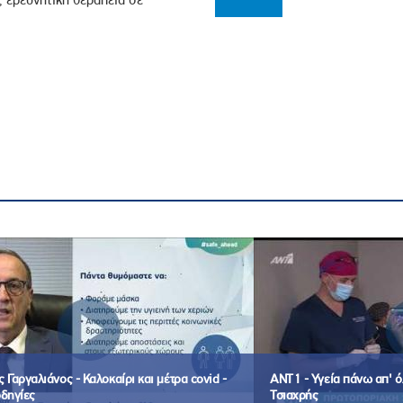
 Γαργαλιάνος - Καλοκαίρι και μέτρα covid -
ΑΝΤ1 - Υγεία πάνω απ' 
δηγίες
Τσιαχρής