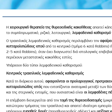
ροσωπικού, Στελεχών και Συνεργατών
ληροφοριών
ικαιωμάτων
 Υποψηφιοτήτων
Η
χειρουργική θεραπεία της θυρεοειδικής κακοήθειας
απαιτεί κάπο
το συμπληρωματικό, ριζικό, λειτουργικό,
λεμφαδενικό καθαρισμό 
Αποδοχών - Υποψηφιοτήτων
Ο τραχηλικός λεμφαδενικός καθαρισμός περιλαμβάνει την
αφαίρε
κυτταρολιπώδους ιστού
από το κεντρικό (τμήμα 6 κατά Robbins) 
 Επιτροπής Ελέγχου
2-5 κατά Robbins), όταν έχει διαγνωστεί διά ιστολογικής επιβεβ
περιέχουν μεταστατικές κακοήθεις εστίες.
λέγχου Κανονισμός Λειτουργίας
τυξης 2023
Υπάρχουν δύο τύποι λεμφαδενικού καθαρισμού:
τυξης 2024
Κεντρικός τραχηλικός λεμφαδενικός καθαρισμός
λειας Τρίτων Μερών
Κατά τη διάρκεια αυτού,
αφαιρούνται οι προλαρυγγικοί, προτραχει
κυτταρολιπώδης ιστός
που εντοπίζονται ανατομικά μεταξύ των δύ
Προστασίας και Προαγωγής των Δικαιωμάτων των
και της στερνικής εντομής, που ουσιαστικά είναι
οι λεμφαδένες πέ
Η επέμβαση διενεργείται από την
τομή της θυρεοειδεκτομής
(μικρ
κατώτερου τμήματος του τραχήλου) και απαιτεί ιδιαίτερη εμπειρία 
υπάρχουν
ευπαθείς δομές
(παραθυρεοειδείς αδένες) και
μείζονα ν