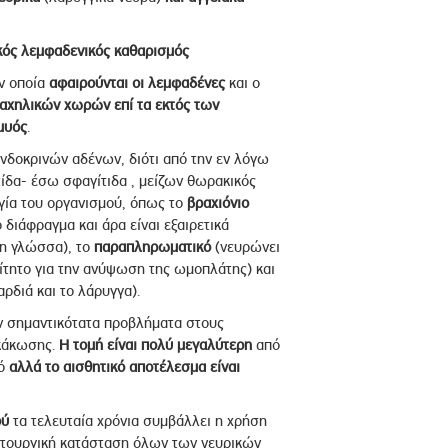
κός λεμφαδενικός καθαρισμός
ην οποία
αφαιρούνται οι λεμφαδένες
και ο
ραχηλικών χωρών επί τα εκτός των
μυός
.
ενδοκρινών αδένων, διότι από την εν λόγω
ίδα- έσω σφαγίτιδα , μείζων θωρακικός
ργία του οργανισμού, όπως το
βραχιόνιο
 διάφραγμα και άρα είναι εξαιρετικά
 τη γλώσσα), το
παραπληρωματικό
(νευρώνει
αίτητο για την ανύψωση της ωμοπλάτης) και
ρδιά και το λάρυγγα).
 σημαντικότατα προβλήματα στους
 κάκωσης.
Η τομή είναι πολύ μεγαλύτερη
από
μό
αλλά το αισθητικό αποτέλεσμα είναι
ού
τα τελευταία χρόνια συμβάλλει η χρήση
ειτουργική κατάσταση όλων των νευρικών