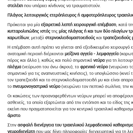
στελέχη
που υπάρχει κίνδυνος να τραυματιστούν.
Πλάγιος λειτουργικός ετερόπλευρος ή αμφοτερόπλευρος τραχηλι
Πρόκειται για μία
εξαιρετικά λεπτή χειρουργική επέμβαση
, κατά τ
κυτταρολιπώδης ιστός
της
μίας πλάγιας ή και των δύο πλαγίων τ
καρωτίδων
, μεταξύ
στερνοκλειδομαστοειδούς
και
τραπεζοειδούς 
Η επέμβαση αυτή πρέπει να γίνεται από εξειδικευμένο χειρουργό 
ανατομική περιοχή διέρχονται
μείζονα αγγεία - λεμφαγγεία
(καρωτ
πόρος και άλλα ), καθώς και πολύ σημαντικά
νεύρα
για τη λειτου
πλέγμα
(νεύρωση του άνω άκρου), το
φρενικό νεύρο
(νευρώνει το
σημαντικό για τις αναπνευστικές κινήσεις), το υπογλώσσιο (κινεί
τον τραπεζοειδή και το στερνοκλειδομαστοειδή μυ και είναι απαρ
το
πνευμονογαστρικό νεύρο
(νευρώνει τον πεπτικό σωλήνα, την κα
Οι κακώσεις των προαναφερθέντων νεύρων μπορεί να αποφέρουν
ασθενείς, τα οποία εξαρτώνται από την εντόπιση και το είδος της
εκείνη που πραγματοποιείται για τον κεντρικό τραχηλικό καθαρισ
άριστο
.
Στην
ασφαλή διενέργεια του τραχηλικού λεμφαδενικού καθαρισμ
νευροδιεγέρτη
που μας δίνει πληροφορίες διεγχειρητικά για τη λ