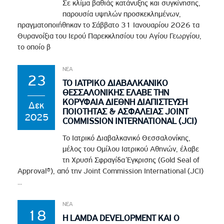
Σε κλίμα βαθιάς κατάνυξης και συγκίνησης,
παρουσία υψηλών προσκεκλημένων,
πραγματοποιήθηκαν το Σάββατο 31 Ιανουαρίου 2026 τα
Θυρανοίξια του Ιερού Παρεκκλησίου του Αγίου Γεωργίου,
το οποίο β
ΝΕΑ
23
ΤΟ ΙΑΤΡΙΚΟ ΔΙΑΒΑΛΚΑΝΙΚΟ
ΘΕΣΣΑΛΟΝΙΚΗΣ ΕΛΑΒΕ ΤΗΝ
ΚΟΡΥΦΑΙΑ ΔΙΕΘΝΗ ΔΙΑΠΙΣΤΕΥΣΗ
Δεκ
ΠΟΙΟΤΗΤΑΣ & ΑΣΦΑΛΕΙΑΣ JOINT
2025
COMMISSION INTERNATIONAL (JCI)
Το Ιατρικό Διαβαλκανικό Θεσσαλονίκης,
μέλος του Ομίλου Ιατρικού Αθηνών, έλαβε
τη Χρυσή Σφραγίδα Έγκρισης (Gold Seal of
Approval®), από την Joint Commission International (JCI)
...
ΝΕΑ
18
Η LAMDA DEVELOPMENT ΚΑΙ Ο