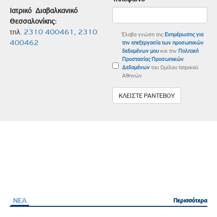
Ιατρικό Διαβαλκανικό
Θεσσαλονίκης:
τηλ.
2310 40046
1
,
2310
Έλαβα γνώση της
Ενημέρωσης για
40046
2
την επεξεργασία των προσωπικών
δεδομένων μου
και την
Πολιτική
Προστασίας Προσωπικών
Δεδομένων
του Ομίλου Ιατρικού
Αθηνών
ΚΛΕΙΣΤΕ ΡΑΝΤΕΒΟΥ
ΝΕΑ
Περισσότερα
Περισσότερα