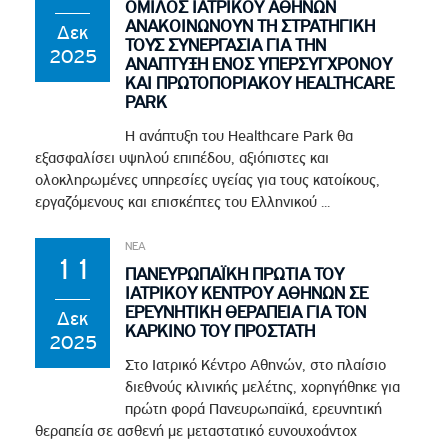
ΟΜΙΛΟΣ ΙΑΤΡΙΚΟΥ ΑΘΗΝΩΝ
ΑΝΑΚΟΙΝΩΝΟΥΝ ΤΗ ΣΤΡΑΤΗΓΙΚΗ
Δεκ
ΤΟΥΣ ΣΥΝΕΡΓΑΣΙΑ ΓΙΑ ΤΗΝ
2025
ΑΝΑΠΤΥΞΗ ΕΝΟΣ ΥΠΕΡΣΥΓΧΡΟΝΟΥ
ΚΑΙ ΠΡΩΤΟΠΟΡΙΑΚΟΥ HEALTHCARE
PARK
Η ανάπτυξη του Healthcare Park θα
εξασφαλίσει υψηλού επιπέδου, αξιόπιστες και
ολοκληρωμένες υπηρεσίες υγείας για τους κατοίκους,
εργαζόμενους και επισκέπτες του Ελληνικού ...
ΝΕΑ
11
ΠΑΝΕΥΡΩΠΑΪΚΗ ΠΡΩΤΙΑ ΤΟΥ
ΙΑΤΡΙΚΟΥ ΚΕΝΤΡΟΥ ΑΘΗΝΩΝ ΣΕ
ΕΡΕΥΝΗΤΙΚΗ ΘΕΡΑΠΕΙΑ ΓΙΑ ΤΟΝ
Δεκ
ΚΑΡΚΙΝΟ ΤΟΥ ΠΡΟΣΤΑΤΗ
2025
Στο Ιατρικό Κέντρο Αθηνών, στο πλαίσιο
διεθνούς κλινικής μελέτης, χορηγήθηκε για
πρώτη φορά Πανευρωπαϊκά, ερευνητική
θεραπεία σε ασθενή με μεταστατικό ευνουχοάντοχ