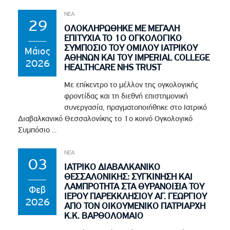
ΝΕΑ
29
ΟΛΟΚΛΗΡΩΘΗΚΕ ΜΕ ΜΕΓΑΛΗ
ΕΠΙΤΥΧΙΑ ΤΟ 1Ο ΟΓΚΟΛΟΓΙΚΟ
ΣΥΜΠΟΣΙΟ ΤΟΥ ΟΜΙΛΟΥ ΙΑΤΡΙΚΟΥ
Μάιος
ΑΘΗΝΩΝ ΚΑΙ ΤΟΥ IMPERIAL COLLEGE
2026
HEALTHCARE NHS TRUST
Με επίκεντρο το μέλλον της ογκολογικής
φροντίδας και τη διεθνή επιστημονική
συνεργασία, πραγματοποιήθηκε στο Ιατρικό
Διαβαλκανικό Θεσσαλονίκης το 1ο κοινό Ογκολογικό
Συμπόσιο ...
ΝΕΑ
03
ΙΑΤΡΙΚΟ ΔΙΑΒΑΛΚΑΝΙΚΟ
ΘΕΣΣΑΛΟΝΙΚΗΣ: ΣΥΓΚΙΝΗΣΗ ΚΑΙ
ΛΑΜΠΡΟΤΗΤΑ ΣΤΑ ΘΥΡΑΝΟΙΞΙΑ ΤΟΥ
Φεβ
ΙΕΡΟΥ ΠΑΡΕΚΚΛΗΣΙΟΥ ΑΓ. ΓΕΩΡΓΙΟΥ
2026
ΑΠΟ ΤΟΝ ΟΙΚΟΥΜΕΝΙΚΟ ΠΑΤΡΙΑΡΧΗ
Κ.Κ. ΒΑΡΘΟΛΟΜΑΙΟ