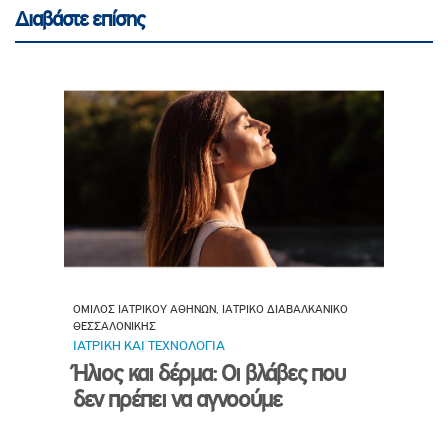
Διαβάστε επίσης
ΟΜΙΛΟΣ ΙΑΤΡΙΚΟΥ ΑΘΗΝΩΝ, ΙΑΤΡΙΚΟ ΔΙΑΒΑΛΚΑΝΙΚΟ
ΘΕΣΣΑΛΟΝΙΚΗΣ
ΙΑΤΡΙΚΗ ΚΑΙ ΤΕΧΝΟΛΟΓΙΑ
Ήλιος και δέρμα: Οι βλάβες που
δεν πρέπει να αγνοούμε