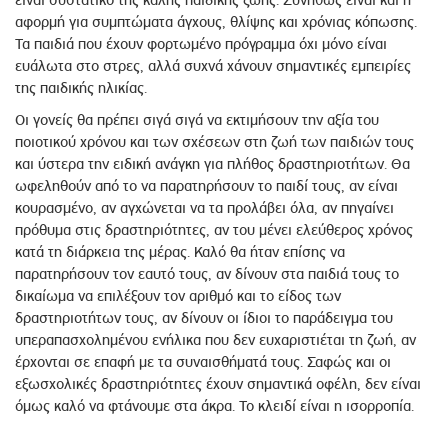
είναι συστατικό της καλής παιδικής ζωής. Συνήθως είναι και η
αφορμή για συμπτώματα άγχους, θλίψης και χρόνιας κόπωσης.
Τα παιδιά που έχουν φορτωμένο πρόγραμμα όχι μόνο είναι
ευάλωτα στο στρες, αλλά συχνά χάνουν σημαντικές εμπειρίες
της παιδικής ηλικίας.
Οι γονείς θα πρέπει σιγά σιγά να εκτιμήσουν την αξία του
ποιοτικού χρόνου και των σχέσεων στη ζωή των παιδιών τους
και ύστερα την ειδική ανάγκη για πλήθος δραστηριοτήτων. Θα
ωφεληθούν από το να παρατηρήσουν το παιδί τους, αν είναι
κουρασμένο, αν αγχώνεται να τα προλάβει όλα, αν πηγαίνει
πρόθυμα στις δραστηριότητες, αν του μένει ελεύθερος χρόνος
κατά τη διάρκεια της μέρας. Καλό θα ήταν επίσης να
παρατηρήσουν τον εαυτό τους, αν δίνουν στα παιδιά τους το
δικαίωμα να επιλέξουν τον αριθμό και το είδος των
δραστηριοτήτων τους, αν δίνουν οι ίδιοι το παράδειγμα του
υπεραπασχολημένου ενήλικα που δεν ευχαριστιέται τη ζωή, αν
έρχονται σε επαφή με τα συναισθήματά τους. Σαφώς και οι
εξωσχολικές δραστηριότητες έχουν σημαντικά οφέλη, δεν είναι
όμως καλό να φτάνουμε στα άκρα. Το κλειδί είναι η ισορροπία.