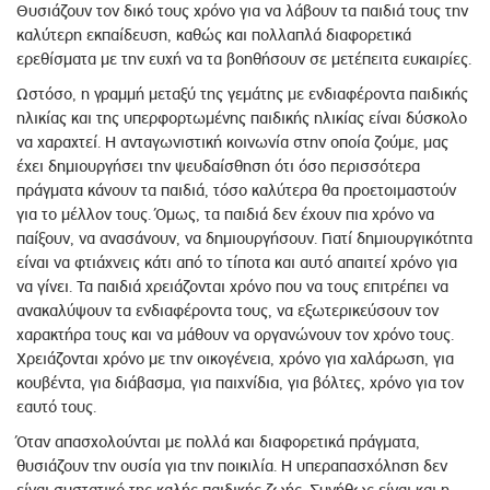
Θυσιάζουν τον δικό τους χρόνο για να λάβουν τα παιδιά τους την
καλύτερη εκπαίδευση, καθώς και πολλαπλά διαφορετικά
ερεθίσματα με την ευχή να τα βοηθήσουν σε μετέπειτα ευκαιρίες.
Ωστόσο, η γραμμή μεταξύ της γεμάτης με ενδιαφέροντα παιδικής
ηλικίας και της υπερφορτωμένης παιδικής ηλικίας είναι δύσκολο
να χαραχτεί. Η ανταγωνιστική κοινωνία στην οποία ζούμε, μας
έχει δημιουργήσει την ψευδαίσθηση ότι όσο περισσότερα
πράγματα κάνουν τα παιδιά, τόσο καλύτερα θα προετοιμαστούν
για το μέλλον τους. Όμως, τα παιδιά δεν έχουν πια χρόνο να
παίξουν, να ανασάνουν, να δημιουργήσουν. Γιατί δημιουργικότητα
είναι να φτιάχνεις κάτι από το τίποτα και αυτό απαιτεί χρόνο για
να γίνει. Τα παιδιά χρειάζονται χρόνο που να τους επιτρέπει να
ανακαλύψουν τα ενδιαφέροντα τους, να εξωτερικεύσουν τον
χαρακτήρα τους και να μάθουν να οργανώνουν τον χρόνο τους.
Χρειάζονται χρόνο με την οικογένεια, χρόνο για χαλάρωση, για
κουβέντα, για διάβασμα, για παιχνίδια, για βόλτες, χρόνο για τον
εαυτό τους.
Όταν απασχολούνται με πολλά και διαφορετικά πράγματα,
θυσιάζουν την ουσία για την ποικιλία. Η υπεραπασχόληση δεν