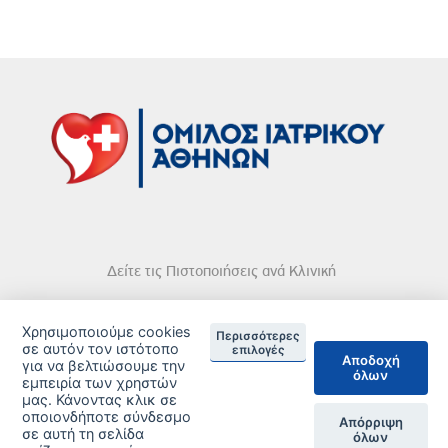
Δείτε τις Πιστοποιήσεις ανά Κλινική
Χρησιμοποιούμε cookies
Περισσότερες
σε αυτόν τον ιστότοπο
επιλογές
Αποδοχή
για να βελτιώσουμε την
όλων
DISCLAIMER
εμπειρία των χρηστών
μας. Κάνοντας κλικ σε
οποιονδήποτε σύνδεσμο
© 2026 Copyright © Iatriko.gr | Powered by Aboutnet
Απόρριψη
σε αυτή τη σελίδα
όλων