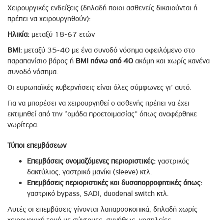
Χειρουργικές ενδείξεις (δηλαδή ποιοι ασθενείς δικαιούνται ή
πρέπει να χειρουργηθούν):
Ηλικία:
μεταξύ 18-67 ετών
ΒΜΙ:
μεταξύ 35-40 με ένα συνοδό νόσημα οφειλόμενο στο
παραπανίσιο βάρος ή
ΒΜΙ πάνω από 40
ακόμη και χωρίς κανένα
συνοδό νόσημα.
Οι ευρωπαϊκές κυβερνήσεις είναι όλες σύμφωνες γι’ αυτό.
Για να μπορέσει να χειρουργηθεί ο ασθενής πρέπει να έχει
εκτιμηθεί από την “ομάδα προετοιμασίας” όπως αναφέρθηκε
νωρίτερα.
Τύποι επεμβάσεων
Επεμβάσεις ονομαζόμενες περιοριστικές:
γαστρικός
δακτύλιος, γαστρικό μανίκι (sleeve) κτλ.
Επεμβάσεις περιοριστικές και δυσαπορροφητικές όπως:
γαστρικό bypass, SADI, duodenal switch κτλ.
Αυτές οι επεμβάσεις γίνονται λαπαροσκοπικά, δηλαδή χωρίς