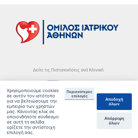
Δείτε τις Πιστοποιήσεις ανά Κλινική
Χρησιμοποιούμε cookies
Περισσότερες
σε αυτόν τον ιστότοπο
επιλογές
Αποδοχή
για να βελτιώσουμε την
DISCLAIMER
όλων
εμπειρία των χρηστών
μας. Κάνοντας κλικ σε
© 2026 Copyright © Iatriko.gr | Powered by Aboutnet
οποιονδήποτε σύνδεσμο
Απόρριψη
σε αυτή τη σελίδα
όλων
ορίζετε την αντίστοιχη
επιλογή σας.
ΔΙΑΧΕΙΡΙΣΗ ΠΡΟΤΙΜΗΣΕΩΝ