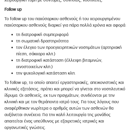
χειρουργική τομή με σύντομες, συνήθως, νοσηλείες.
Follow
up
To follow up του παχύσαρκου ασθενούς ή του χειρουργημένου
παχύσαρκου ασθενούς διαρκεί για πάρα πολλά χρόνια και αφορά:
τη διατροφική συμπεριφορά
τη σωματική δραστηριότητα
τον έλεγχο των προεγχειρητικών νοσημάτων (αρτηριακή
πίεση, σάκχαρο κλπ.)
τη διατροφική κατάσταση (έλλειψη βιταμινών,
ιχνοστοιχείων κλπ.)
την ψυχολογική κατάσταση κλπ.
Το follow up, το οποίο απαιτεί εργαστηριακές, απεικονιστικές και
κλινικές εξετάσεις, πρέπει και μπορεί να γίνεται στο νοσηλευτικό
ίδρυμα. Οι ασθενείς, εκ των πραγμάτων, συνδέονται με την
κλινική και με τον θεράποντα ιατρό τους. Για τους λόγους που
αναφέρθηκαν νωρίτερα ο αριθμός αυτών των ασθενών θα
αυξάνεται συνέχεια. Για την καλή λειτουργία της μονάδος
απαιτείται ένας υπεύθυνος με εξαιρετικές ιατρικές και
οργανωτικές γνώσεις.