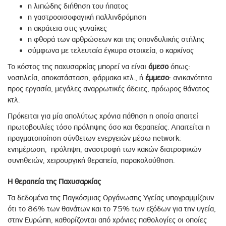
η λιπώδης διήθηση του ήπατος
η γαστροοισοφαγική παλλινδρόμηση
η ακράτεια στις γυναίκες
η φθορά των αρθρώσεων και της σπονδυλικής στήλης
σύμφωνα με τελευταία έγκυρα στοιχεία, ο καρκίνος
Το κόστος της παχυσαρκίας μπορεί να είναι
άμεσο
όπως:
νοσηλεία, αποκατάσταση, φάρμακα κτλ., ή
έμμεσο
: ανικανότητα
προς εργασία, μεγάλες αναρρωτικές άδειες, πρόωρος θάνατος
κτλ.
Πρόκειται για μία απολύτως χρόνια πάθηση η οποία απαιτεί
πρωτοβουλίες τόσο πρόληψης όσο και θεραπείας. Απαιτείται η
πραγματοποίηση σύνθετων ενεργειών μέσω network:
ενημέρωση, πρόληψη, αναστροφή των κακών διατροφικών
συνηθειών, χειρουργική θεραπεία, παρακολούθηση.
Η θεραπεία της Παχυσαρκίας
Τα δεδομένα της Παγκόσμιας Οργάνωσης Υγείας υπογραμμίζουν
ότι το 86% των θανάτων και το 75% των εξόδων για την υγεία,
στην Ευρώπη, καθορίζονται από χρόνιες παθολογίες οι οποίες