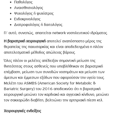
Παθολόγος
Αναισθησιολόγος
Ψυχολόγος ή ψυχίατρος
Ενδοκρινολόγος
Διατροφολόγος ή δαιτολόγος.
Γι’ αυτό, συνεπώς, απαιτείται network νοσηλευτικού ιδρύματος.
Η βαριατρική χειρουργική
αποτελεί αναπόσπαστο μέρος της
θεραπείας της παχυσαρκίας και είναι αποδεδειγμένα η πλέον
αποτελεσματική μέθοδος απώλειας βάρους.
Όλες πλέον οι μελέτες απέδειξαν σημαντική μείωση της
θνητότητας στους ασθενείς που υποβλήθηκαν σε βαριατρική
επέμβαση, μείωση των συνοδών νοσημάτων και μείωση των
άμεσων και έμμεσων εξόδων που αφορούσαν την υγεία τους.
Μελέτη του ASMBS (American Society for Metabolic &
Bariatric Surgery) του 2016 αποδεικνύει ότι η βαριατρική
χειρουργική μειώνει τον καρδιακό και αγγειακό κίνδυνο, μειώνει
τον σακχαρώδη διαβήτη, βελτιώνει την αρτηριακή πίεση κτλ.
Χειρουργικές ενδείξεις