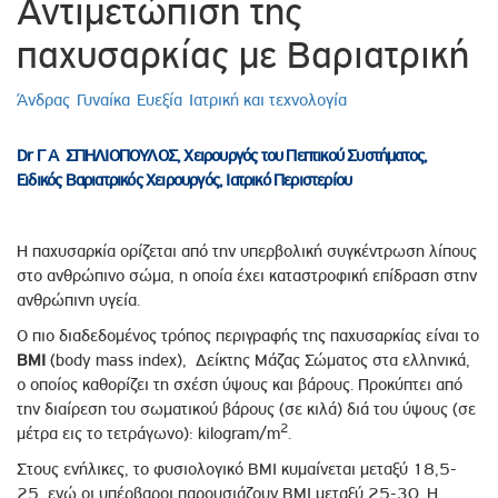
Αντιμετώπιση της
παχυσαρκίας με Βαριατρική
Άνδρας
Γυναίκα
Ευεξία
Ιατρική και τεχνολογία
Dr Γ Α ΣΠΗΛΙΟΠΟΥΛΟΣ, Χειρουργός του Πεπτικού Συστήματος,
Ειδικός Βαριατρικός Χειρουργός, Ιατρικό Περιστερίου
Η παχυσαρκία ορίζεται από την υπερβολική συγκέντρωση λίπους
στο ανθρώπινο σώμα, η οποία έχει καταστροφική επίδραση στην
ανθρώπινη υγεία.
Ο πιο διαδεδομένος τρόπος περιγραφής της παχυσαρκίας είναι το
ΒΜΙ
(body mass index), Δείκτης Μάζας Σώματος στα ελληνικά,
ο οποίος καθορίζει τη σχέση ύψους και βάρους. Προκύπτει από
την διαίρεση του σωματικού βάρους (σε κιλά) διά του ύψους (σε
2
μέτρα εις το τετράγωνο): kilogram/m
.
Στους ενήλικες, το φυσιολογικό ΒΜΙ κυμαίνεται μεταξύ 18,5-
25, ενώ οι υπέρβαροι παρουσιάζουν ΒΜΙ μεταξύ 25-30. Η