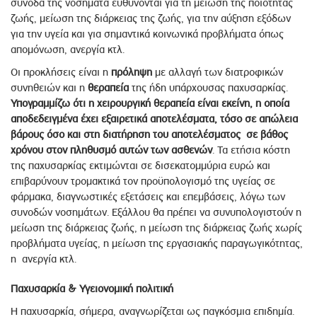
συνοδά της νοσήματα ευθύνονται για τη μείωση της ποιότητας
ζωής, μείωση της διάρκειας της ζωής, για την αύξηση εξόδων
για την υγεία και για σημαντικά κοινωνικά προβλήματα όπως
απομόνωση, ανεργία κτλ.
Οι προκλήσεις είναι η
πρόληψη
με αλλαγή των διατροφικών
συνηθειών και η
θεραπεία
της ήδη υπάρχουσας παχυσαρκίας.
Υπογραμμίζω ότι η χειρουργική
θεραπεία είναι εκείνη, η οποία
αποδεδειγμένα έχει εξαιρετικά αποτελέσματα, τόσο σε απώλεια
βάρους όσο και στη διατήρηση του αποτελέσματος σε βάθος
χρόνου στον πληθυσμό αυτών των ασθενών
. Τα ετήσια κόστη
της παχυσαρκίας εκτιμώνται σε δισεκατομμύρια ευρώ και
επιβαρύνουν τρομακτικά τον προϋπολογισμό της υγείας σε
φάρμακα, διαγνωστικές εξετάσεις και επεμβάσεις, λόγω των
συνοδών νοσημάτων. Εξάλλου θα πρέπει να συνυπολογιστούν η
μείωση της διάρκειας ζωής, η μείωση της διάρκειας ζωής χωρίς
προβλήματα υγείας, η μείωση της εργασιακής παραγωγικότητας,
η ανεργία κτλ.
Παχυσαρκία & Υγειονομική πολιτική
Η παχυσαρκία, σήμερα, αναγνωρίζεται ως παγκόσμια επιδημία.