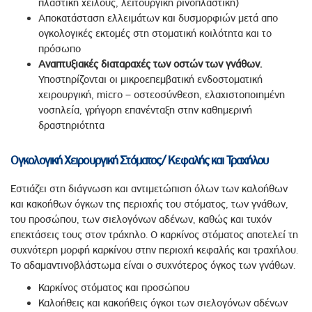
πλαστική χείλους, λειτουργική ρινοπλαστική)
Αποκατάσταση ελλειμάτων και δυσμορφιών μετά απο
ογκολογικές εκτομές στη στοματική κοιλότητα και το
πρόσωπο
Αναπτυξιακές διαταραχές των οστών των γνάθων.
Υποστηρίζονται οι μικροεπεμβατική ενδοστοματική
χειρουργική, micro – οστεοσύνθεση, ελαχιστοποιημένη
νοσηλεία, γρήγορη επανένταξη στην καθημερινή
δραστηριότητα
Ογκολογική Χειρουργική Στόματος/ Κεφαλής και Τραχήλου
Εστιάζει στη διάγνωση και αντιμετώπιση όλων των καλοήθων
και κακοήθων όγκων της περιοχής του στόματος, των γνάθων,
του προσώπου, των σιελογόνων αδένων, καθώς και τυχόν
επεκτάσεις τους στον τράχηλο. Ο καρκίνος στόματος αποτελεί τη
συχνότερη μορφή καρκίνου στην περιοχή κεφαλής και τραχήλου.
Το αδαμαντινοβλάστωμα είναι ο συχνότερος όγκος των γνάθων.
Καρκίνος στόματος και προσώπου
Καλοήθεις και κακοήθεις όγκοι των σιελογόνων αδένων