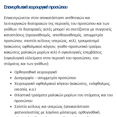
Επανορθωτική χειρουργική προσώπου
Επικεντρώνεται στην αποκατάσταση αισθητικών και
λειτουργικών διαταραχών της περιοχής του προσώπου και των
γνάθων. Οι διαταραχές αυτές μπορεί να σχετίζονται με συγγενείς
καταστάσεις (προγναθισμός, οπισθογναθισμός, ασυμμετρία
προσώπου, σχιστία χείλους-υπερώας, κτλ), τραυματισμό
(κακώσεις οφθαλμικού κόγχου, γναθο-προσωπικό τραύμα,
κακώσεις μαλακών μορίων κτλ) ή ογκολογικές επεμβάσεις
(ογκολογικά ελλείματα στην περιοχή του προσώπου, του
στόματος και των γνάθων).
Ορθογναθική χειρουργική
Δυσμορφία – ασυμμετρία προσώπου
Χειρουργική οφθαλμικού κόγχου (κακώσεις, ενόφθαλμος,
εκτοπία, κ.α.)
Θλαστικά τραύματα μαλακών μορίων του στόματος και του
προσώπου
Σχίστία χείλους και υπερώας (αποκατάσταση
φατνιοσχιστίας με λαγόνιο μόσχευμα, ορθογναθική,