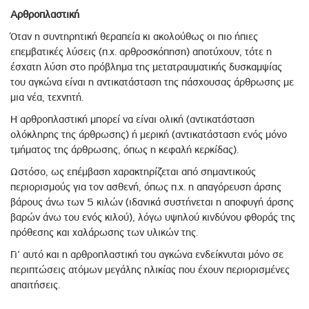
Αρθροπλαστική
Όταν η συντηρητική θεραπεία κι ακολούθως οι πιο ήπιες
επεμβατικές λύσεις (π.χ. αρθροσκόπηση) αποτύχουν, τότε η
έσχατη λύση στο πρόβλημα της μετατραυματικής δυσκαμψίας
του αγκώνα είναι η αντικατάσταση της πάσχουσας άρθρωσης με
μια νέα, τεχνητή.
Η αρθροπλαστική μπορεί να είναι ολική (αντικατάσταση
ολόκληρης της άρθρωσης) ή μερική (αντικατάσταση ενός μόνο
τμήματος της άρθρωσης, όπως η κεφαλή κερκίδας).
Ωστόσο, ως επέμβαση χαρακτηρίζεται από σημαντικούς
περιορισμούς για τον ασθενή, όπως π.χ. η απαγόρευση άρσης
βάρους άνω των 5 κιλών (ιδανικά συστήνεται η αποφυγή άρσης
βαρών άνω του ενός κιλού), λόγω υψηλού κινδύνου φθοράς της
πρόθεσης και χαλάρωσης των υλικών της.
Γι’ αυτό και η αρθροπλαστική του αγκώνα ενδείκνυται μόνο σε
περιπτώσεις ατόμων μεγάλης ηλικίας που έχουν περιορισμένες
απαιτήσεις.