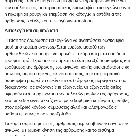
σημασίας
. Βασικά μέτρα που μπορούν να χρησιμοποιηθούν για
την πρόληψη της μετατραυματικής δυσκαμψίας του αγκώνα είναι
η πρώιμη χειρουργική επέμβαση για κάταγμα ή αστάθεια της
άρθρωσης, καθώς και η ενεργή κινητοποίηση.
Αιτιολογία και συμπτώματα
Η τάση της άρθρωσης του αγκώνα να αναπτύσσει δυσκαμψία
μετά από τραύμα αναγνωρίζεται ευρέως μεταξύ των
ορθοπεδικών και μπορεί να προκύψει ακόμα και μετά από ήπιο
τραυματισμό. Πέρα από την άμεση σχέση μεταξύ δυσκαμψίας και
τραύματος της άρθρωσης του αγκώνα, κακής αποκατάστασης και
άσκοπης παρατεταμένης ακινητοποίησης, η μετατραυματική
δυσκαμψία μπορεί να οφείλεται σε διάφορους παράγοντες που
διακρίνονται σε ενδογενείς κι εξωγενείς. Οι εξωγενείς αιτίες
αφορούν στη συρρίκνωση των μαλακών μορίων της άρθρωσης,
ενώ οι ενδογενείς σχετίζονται με ενδαρθρικά κατάγματα, βλάβες
στον αρθρικό χόνδρο, συμφύσεις αλλά και φλεγμονώδεις
παθήσεις, όπως η οστεοαρθρίτιδα.
Τα κύρια συμπτώματα της άρθρωσης περιλαμβάνουν πόνο στον
αγκώνα, μειωμένη κίνηση της άρθρωσης και το αίσθημα