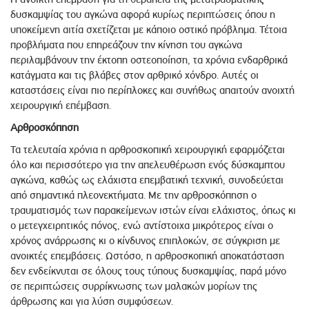
δυσκαμψίας του αγκώνα αφορά κυρίως περιπτώσεις όπου η
υποκείμενη αιτία σχετίζεται με κάποιο οστικό πρόβλημα. Τέτοια
προβλήματα που επηρεάζουν την κίνηση του αγκώνα
περιλαμβάνουν την έκτοπη οστεοποίηση, τα χρόνια ενδαρθρικά
κατάγματα και τις βλάβες στον αρθρικό χόνδρο. Αυτές οι
καταστάσεις είναι πιο περίπλοκες και συνήθως απαιτούν ανοιχτή
χειρουργική επέμβαση.
Αρθροσκόπηση
Τα τελευταία χρόνια η αρθροσκοπική χειρουργική εφαρμόζεται
όλο και περισσότερο για την απελευθέρωση ενός δύσκαμπτου
αγκώνα, καθώς ως ελάχιστα επεμβατική τεχνική, συνοδεύεται
από σημαντικά πλεονεκτήματα. Με την αρθροσκόπηση ο
τραυματισμός των παρακείμενων ιστών είναι ελάχιστος, όπως κι
ο μετεγχειρητικός πόνος, ενώ αντίστοιχα μικρότερος είναι ο
χρόνος ανάρρωσης κι ο κίνδυνος επιπλοκών, σε σύγκριση με
ανοικτές επεμβάσεις. Ωστόσο, η αρθροσκοπική αποκατάσταση
δεν ενδείκνυται σε όλους τους τύπους δυσκαμψίας, παρά μόνο
σε περιπτώσεις συρρίκνωσης των μαλακών μορίων της
άρθρωσης και για λύση συμφύσεων.