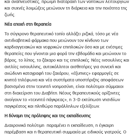
και αναπνευστικές, πρώιμη διαταραχή των νοητικών λειτουργιών
και συχνές λοιμώξεις μειώνουν τη διάρκεια και την ποιότητα της
ζωής.
Νέα εποχή στη θεραπεία
Το σύγχρονο θεραπευτικό τοπίο αλλάζει ριζικά, τόσο με νέα
αντιδιαβητικά φάρμακα που μειώνουν τον κίνδυνο των
καρδιαγγειακών και νεφρικών επιπλοκών όσο και με ενέσιμες
θεραπείες που γίνονται μια φορά την εβδομάδα και μειώνουν το
βάρος, το λίπος, το ζάχαρο και τις επιπλοκές. Νέες ινσουλίνες και
αντλίες ινσουλίνης, αυτοκόλλητοι αισθητήρες για συνεχή και
ανώδυνη καταγραφή του ζαχάρου, «έξυπνες» εφαρμογές σε
κινητά τηλέφωνα και νέα συστήματα υποστήριξης αποφάσεων
βασισμένα στην τεχνητή νοημοσύνη, είναι πολύτιμοι σύμμαχοι
στη διαχείριση του Διαβήτη. Νέους θεραπευτικούς ορίζοντες
ανοίγουν το «τεχνητό πάγκρεας», η 3-D εκτύπωση νησιδίων
παγκρέατος και πληθώρα παράλληλων εξελίξεων.
Η δύναμη της πρόληψης και της εκπαίδευσης
Διαχρονικά πολύτιμη παραμένει η εκπαίδευση, η έγκαιρη
παρέμβαση και η θεραπευτική συμμαχία με ειδικούς γιατρούς. Ο