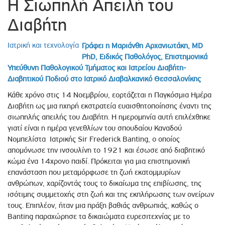
Η Σιωπηλή Απειλή του
Διαβήτη
Ιατρική και τεχνολογία
Γράφει η Μαριάνθη Αρχανιωτάκη, MD
PhD, Ειδικός Παθολόγος, Επιστημονικά
Υπεύθυνη Παθολογικού Τμήματος και Ιατρείου Διαβήτη-
Διαβητικού Ποδιού στο Ιατρικό Διαβαλκανικό Θεσσαλονίκης
Κάθε χρόνο στις 14 Νοεμβρίου, εορτάζεται η Παγκόσμια Ημέρα
Διαβήτη ως μια ηχηρή εκστρατεία ευαισθητοποίησης έναντι της
σιωπηλής απειλής του Διαβήτη. Η ημερομηνία αυτή επιλέχθηκε
γιατί είναι η ημέρα γενεθλίων του σπουδαίου Καναδού
Νομπελίστα Ιατρικής Sir Frederick Banting, o oποίος
απομόνωσε την ινσουλίνη το 1921 και έσωσε από διαβητικό
κώμα ένα 14χρονο παιδί. Πρόκειται για μια επιστημονική
επανάσταση που μεταμόρφωσε τη ζωή εκατομμυρίων
ανθρώπων, χαρίζοντάς τους το δικαίωμα της επιβίωσης, της
ισότιμης συμμετοχής στη ζωή και της εκπλήρωσης των ονείρων
τους. Επιπλέον, ήταν μια πράξη βαθιάς ανθρωπιάς, καθώς ο
Banting παραχώρησε τα δικαιώματα ευρεσιτεχνίας με το