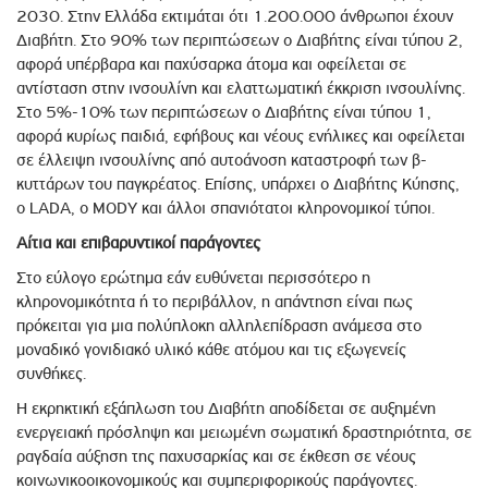
2030. Στην Ελλάδα εκτιμάται ότι 1.200.000 άνθρωποι έχουν
Διαβήτη. Στο 90% των περιπτώσεων ο Διαβήτης είναι τύπου 2,
αφορά υπέρβαρα και παχύσαρκα άτομα και οφείλεται σε
αντίσταση στην ινσουλίνη και ελαττωματική έκκριση ινσουλίνης.
Στο 5%-10% των περιπτώσεων ο Διαβήτης είναι τύπου 1,
αφορά κυρίως παιδιά, εφήβους και νέους ενήλικες και οφείλεται
σε έλλειψη ινσουλίνης από αυτοάνοση καταστροφή των β-
κυττάρων του παγκρέατος. Επίσης, υπάρχει ο Διαβήτης Κύησης,
ο LADA, o MΟDY και άλλοι σπανιότατοι κληρονομικοί τύποι.
Αίτια και επιβαρυντικοί παράγοντες
Στο εύλογο ερώτημα εάν ευθύνεται περισσότερο η
κληρονομικότητα ή το περιβάλλον, η απάντηση είναι πως
πρόκειται για μια πολύπλοκη αλληλεπίδραση ανάμεσα στο
μοναδικό γονιδιακό υλικό κάθε ατόμου και τις εξωγενείς
συνθήκες.
Η εκρηκτική εξάπλωση του Διαβήτη αποδίδεται σε αυξημένη
ενεργειακή πρόσληψη και μειωμένη σωματική δραστηριότητα, σε
ραγδαία αύξηση της παχυσαρκίας και σε έκθεση σε νέους
κοινωνικοοικονομικούς και συμπεριφορικούς παράγοντες.