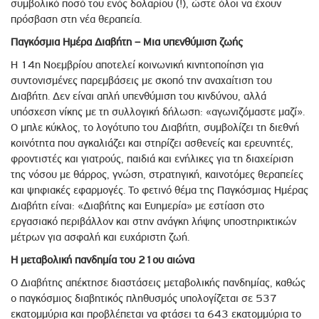
συμβολικό ποσό του ενός δολαρίου (!), ώστε όλοι να έχουν
πρόσβαση στη νέα θεραπεία.
Παγκόσμια Ημέρα Διαβήτη – Μια υπενθύμιση ζωής
Η 14η Νοεμβρίου αποτελεί κοινωνική κινητοποίηση για
συντονισμένες παρεμβάσεις με σκοπό την αναχαίτιση του
Διαβήτη. Δεν είναι απλή υπενθύμιση του κινδύνου, αλλά
υπόσχεση νίκης με τη συλλογική δήλωση: «αγωνιζόμαστε μαζί».
Ο μπλε κύκλος, το λογότυπο του Διαβήτη, συμβολίζει τη διεθνή
κοινότητα που αγκαλιάζει και στηρίζει ασθενείς και ερευνητές,
φροντιστές και γιατρούς, παιδιά και ενήλικες για τη διαχείριση
της νόσου με θάρρος, γνώση, στρατηγική, καινοτόμες θεραπείες
και ψηφιακές εφαρμογές. Το φετινό θέμα της Παγκόσμιας Ημέρας
Διαβήτη είναι: «Διαβήτης και Ευημερία» με εστίαση στο
εργασιακό περιβάλλον και στην ανάγκη λήψης υποστηρικτικών
μέτρων για ασφαλή και ευχάριστη ζωή.
Η μεταβολική πανδημία του 21ου αιώνα
Ο Διαβήτης απέκτησε διαστάσεις μεταβολικής πανδημίας, καθώς
ο παγκόσμιος διαβητικός πληθυσμός υπολογίζεται σε 537
εκατομμύρια και προβλέπεται να φτάσει τα 643 εκατομμύρια το