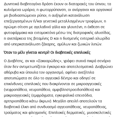
Δυνητικά διαβητογόνο δράση έχουν οι διαταραχές του ύπνου, τα
κυλιόμενα ωράρια, η φωτορρύπανση, οι ανόργανοι και οργανικοί
μη βιοδιασπώμενοι ρύποι, η αυξημένη κατανάλωση
επεξεργασμένων ή/και γενετικά μεταλλαγμένων τροφίμων, η
πρώιμη σίτιση με αγελαδινό γάλα και γλουτένη, η έκθεση σε
φυτοφάρμακα και εντομοκτόνα μέσω της διατροφικής αλυσίδας,
η ανεπάρκεια της βιταμίνης D και η δυσμενής εντερική χλωρίδα
από υπερκατανάλωση ζάχαρης, αμύλων και ζωικών λιπών.
Όταν το μέλι γίνεται κεντρί! Οι διαβητικές επιπλοκές
Ο Διαβήτης, αν και «Σακχαρώδης», γράφει συχνά πικρά σενάρια
όταν δεν αντιμετωπίζεται έγκαιρα και αποτελεσματικά. Διαβρώνει
αθόρυβα και ύπουλα τον οργανισμό, αφήνει ανεξίτηλα
αποτυπώματα σε όλο το αγγειακό δέντρο και οδηγεί σε
επικίνδυνες επιπλοκές που διακρίνονται σε μικροαγγειακές
(νεφροπάθεια, νευροπάθεια, αμφιβληστροειδοπάθεια) και
μακροαγγειακές (εμφράγματα, εγκεφαλικά επεισόδια,
αρτηριοπάθεια κάτω άκρων). Μεγάλη απειλή αποτελούν τα
διαβητικά έλκη από συνδυασμό αγγειοπάθειας, νευροπάθειας,
τραύματος και φλεγμονής. Επιπλοκές δερματικές, μυοσκελετικές