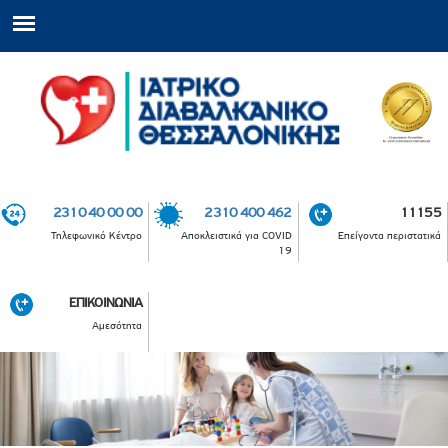
2310 40 00 00
2310 400 462
11155
Τηλεφωνικό Κέντρο
Αποκλειστικά για COVID
Επείγοντα περιστατικά
19
ΕΠΙΚΟΙΝΩΝΙΑ
Αμεσότητα