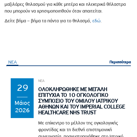
μαξιλάρες θηλασμού για κάθε μητέρα και ηλεκτρικά θήλαστρα
που μπορούν να χρησιμοποιηθούν όταν απαιτείται.
Δείτε βήμα – βήμα τα πάντα για το θηλασμό,
εδώ
.
ΝΕΑ
Περισσότερα
Περισσότερα
ΝΕΑ
29
ΟΛΟΚΛΗΡΩΘΗΚΕ ΜΕ ΜΕΓΑΛΗ
ΕΠΙΤΥΧΙΑ ΤΟ 1Ο ΟΓΚΟΛΟΓΙΚΟ
ΣΥΜΠΟΣΙΟ ΤΟΥ ΟΜΙΛΟΥ ΙΑΤΡΙΚΟΥ
Μάιος
ΑΘΗΝΩΝ ΚΑΙ ΤΟΥ IMPERIAL COLLEGE
2026
HEALTHCARE NHS TRUST
Με επίκεντρο το μέλλον της ογκολογικής
φροντίδας και τη διεθνή επιστημονική
συνεργασία, πραγματοποιήθηκε στο Ιατρικό