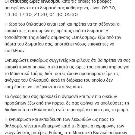
Οι
σταθερές ώρες θηλασμού
κατά τις οποίες το βρέφος
μεταφέρονται στο δωμάτιό σας καθημερινά, είναι: 09.30,
13.30,17.30, 21.30, 01.30, 05.30.
Η ώρα του θηλασμού είναι ιερή και πρέπει να τη σέβονται οι
επισκέπτες, αποχωρώντας αμέσως από το δωμάτιο. Η
τοποθέτηση της ειδικής σήμανσης «Θηλασμός» έξω από την
πόρτα του δωματίου σας, αποτρέπει νέους επισκέπτες να
εισέλθουν.
Ενημερώστε εγκαίρως συγγενείς και φίλους ότι θα πρέπει να σας
επισκέπτονται αποκλειστικά κατά τις ώρες του επισκεπτηρίου για
το Μαιευτικό Τμήμα, διότι αυτές έχουν προσαρμοστεί με τις
ανάγκες του θηλασμού, κατά τη διάρκεια του οποίου δεν
επιτρέπεται να εισέρχονται στο δωμάτιο.
Το άγχος που σας προκαλεί η αναμονή και των πιο οικείων
προσώπων έξω από την πόρτα, δε σας αφήνει να απολαύσετε τη
διαδικασία του θηλασμού, ενώ το μεταφέρετε και προς το μωρό.
Η ενημέρωση και εκπαίδευση των λεχωιδών ως προς το
θηλασμό, γίνεται καθημερινά κατά τη διάρκεια παραμονής των
νεογνών στις μητέρες. Επίσης, στη Μαιευτική Κλινική υπάρχουν