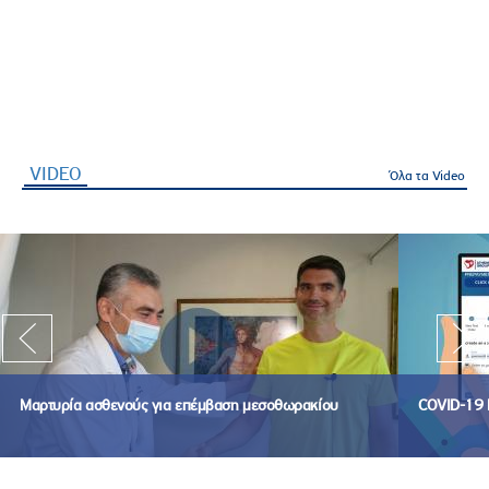
VIDEO
(ενεργή καρτέλα)
Όλα τα Video
Μαρτυρία ασθενούς για επέμβαση μεσοθωρακίου
COVID-19 