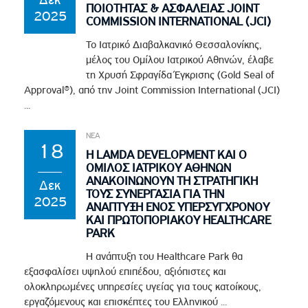
ΠΟΙΟΤΗΤΑΣ & ΑΣΦΑΛΕΙΑΣ JOINT
2025
COMMISSION INTERNATIONAL (JCI)
Το Ιατρικό Διαβαλκανικό Θεσσαλονίκης,
μέλος του Ομίλου Ιατρικού Αθηνών, έλαβε
τη Χρυσή Σφραγίδα Έγκρισης (Gold Seal of
Approval®), από την Joint Commission International (JCI)
...
ΝΕΑ
18
Η LAMDA DEVELOPMENT ΚΑΙ Ο
ΟΜΙΛΟΣ ΙΑΤΡΙΚΟΥ ΑΘΗΝΩΝ
ΑΝΑΚΟΙΝΩΝΟΥΝ ΤΗ ΣΤΡΑΤΗΓΙΚΗ
Δεκ
ΤΟΥΣ ΣΥΝΕΡΓΑΣΙΑ ΓΙΑ ΤΗΝ
2025
ΑΝΑΠΤΥΞΗ ΕΝΟΣ ΥΠΕΡΣΥΓΧΡΟΝΟΥ
ΚΑΙ ΠΡΩΤΟΠΟΡΙΑΚΟΥ HEALTHCARE
PARK
Η ανάπτυξη του Healthcare Park θα
εξασφαλίσει υψηλού επιπέδου, αξιόπιστες και
ολοκληρωμένες υπηρεσίες υγείας για τους κατοίκους,
εργαζόμενους και επισκέπτες του Ελληνικού ...