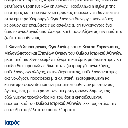
οδηγεί σε πλήρως εξατομικευμένη αντιμετώπιση της νόσου και
βελτίωση θεραπευτικών επιλογών. Παράλληλα η εξέλιξη της
επιστήμης και η τεχνολονική πρόοδος παρέχουν τη δυνατότητα
στον έμπειρο Χειρουργό-Ογκολόγο να διενεργεί καινοτόμες
χειρουργικές επεμβάσεις με ασφάλεια, επιτυγχάνοντας ένα
άριστο ογκολογικό αποτέλεσμα και διασφαλίζοντας την ποιότητα
ζωής του ασθενούς.
Η
Κλινική Χειρουργικής Ογκολογίας
και το
Κέντρο Σαρκώματος,
Μελανώματος και Σπανίων Όγκων
του
Ομίλου Ιατρικού Αθηνών
,
μέσα από μια εξειδικευμένη, έγκριτη και έμπειρη διεπιστημονική
ομάδα διαφορετικών ειδικοτήτων (χειρουργός ογκολόγος,
παθολόγος ογκολόγος, ακτινοθεραπευτής, παθολογοανατόμος,
ακτινολόγος), προσφέρει μια ολιστική, εξατομικευμένη και
καινοτόμο φροντίδα και αντιμετώπιση ασθενών με σπάνιους
όγκους, και, με τη χρήση των υπερσύγχρονων δομών, της
εξελιγμένης τεχνολογίας και του άρτια εκπαιδευμένου
προσωπικού του
Ομίλου Ιατρικού Αθηνών
, έχει ως στόχο την
επίτευξη του βέλτιστου αποτελέσματος.
Ιατρός