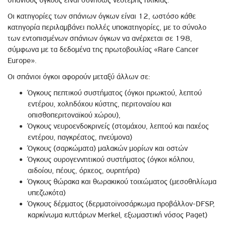
σπάνιους όγκους είναι συνήθως νεότερης ηλικίας.
Οι κατηγορίες των σπάνιων όγκων είναι 12, ωστόσο κάθε
κατηγορία περιλαμβάνει πολλές υποκατηγορίες, με το σύνολο
των εντοπισμένων σπάνιων όγκων να ανέρχεται σε 198,
σύμφωνα με τα δεδομένα της πρωτοβουλίας «Rare Cancer
Europe».
Οι σπάνιοι όγκοι αφορούν μεταξύ άλλων σε:
Όγκους πεπτικού συστήματος (όγκοι πρωκτού, λεπτού
εντέρου, χοληδόχου κύστης, περιτοναίου και
οπισθοπεριτοναϊκού χώρου),
Όγκους νευροενδοκρινείς (στομάχου, λεπτού και παχέος
εντέρου, παγκρέατος, πνεύμονα)
Όγκους (σαρκώματα) μαλακών μορίων και οστών
Όγκους ουρογεννητικού συστήματος (όγκοι κόλπου,
αιδοίου, πέους, όρχεος, ουρητήρα)
Όγκους θώρακα και θωρακικού τοιχώματος (μεσοθηλίωμα
υπεζωκότα)
Όγκους δέρματος (δερματοϊνοσάρκωμα προβάλλον-DFSP,
καρκίνωμα κυττάρων Merkel, εξωμαστική νόσος Paget)