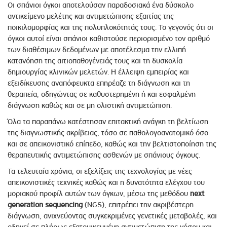
Οι σπάνιοι όγκοι αποτελούσαν παραδοσιακά ένα δύσκολο
αντικείμενο μελέτης και αντιμετώπισης εξαιτίας της
ποικιλομορφίας και της πολυπλοκότητάς τους. Το γεγονός ότι οι
όγκοι αυτοί είναι σπάνιοι καθιστούσε περιορισμένο τον αριθμό
των διαθέσιμων δεδομένων με αποτέλεσμα την ελλιπή
κατανόηση της αιτιοπαθογένειάς τους και τη δυσκολία
δημιουργίας κλινικών μελετών. Η έλλειψη εμπειρίας και
εξειδίκευσης αναπόφευκτα επηρέαζε τη διάγνωση και τη
θεραπεία, οδηγώντας σε καθυστερημένη ή και εσφαλμένη
διάγνωση καθώς και σε μη ολιστική αντιμετώπιση.
Όλα τα παραπάνω κατέστησαν επιτακτική ανάγκη τη βελτίωση
της διαγνωστικής ακρίβειας, τόσο σε παθολογοανατομικό όσο
και σε απεικονιστικό επίπεδο, καθώς και την βελτιστοποίηση της
θεραπευτικής αντιμετώπισης ασθενών με σπάνιους όγκους.
Τα τελευταία χρόνια, οι εξελίξεις της τεχνολογίας με νέες
απεικονιστικές τεχνικές καθώς και η δυνατότητα ελέγχου του
μοριακού προφίλ αυτών των όγκων, μέσω της μεθόδου
next
generation sequencing
(NGS), επιτρέπει την ακριβέστερη
διάγνωση, ανιχνεύοντας συγκεκριμένες γενετικές μεταβολές, και