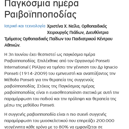
Παγκόσμια ημέρα
Ραιβοϊπποποδίας
Ιατρική και τεχνολογία
Χριστίνα Χ. Νείλα, Ορθοπαιδικός
Χειρουργός Πιάδων, Διευθύντρια
Τμήματος Ορθοπαιδικής Παίδων του Παιδιατρικού Κέντρου
Αθηνών.
Η 3η Ιουνίου έχει θεσπιστεί ως παγκόσμια ημέρα
Ραιβοϊπποποδίας. Επιλέχθηκε από τον Οργανισμό Ponseti
International ( PIA)για να τιμήσει την γέννηση του Δρ Ignacio
Ponseti (1914-2009) του εμπνευστή και αναπτύξαντος την
Μέθοδο Ponseti για την θεραπεία της συγγενούς
ραιβοϊπποποδίας. Στόχος της Παγκόσμιας ημέρας
ραιβοϊπποποδίας είναι η ευαισθητοποίηση σχετικά με αυτή την
παραμόρφωση του ποδιού και την πρόληψη και θεραπεία της
μέσω της μεθόδου Ponseti.
Η συγγενής ραιβοιπποποδία είναι η πιο συχνή συγγενής
παραμόρφωση του μυοσκελετικού που επηρεάζει 200.000
νεογέννητα κάθε χρόνο με το 80% να εμφανίζεται σε