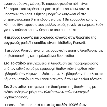
αναπτυσσόμενες χώρες. Το παραμορφωμένο πόδι είναι
δύσκαμπτο και στρέφεται προς τα μέσα και κάτω σαν το
μπαστούνι του golf. Σήμερα μπορεί να διαγνωσθεί στο
υπερηχογράφημα β επιπέδου μετά την 18η εβδομάδα κύησης
κάτι που δίνει χρόνο στους μελλοντικούς γονείς να ενημερωθούν
για την πάθηση και την θεραπεία που απαιτείται.
Η μέθοδος εκλογής και ο χρυσός κανόνας στην θεραπεία της
συγγενούς ραιβοϊπποποδίας είναι η Μέθοδος Ponseti.
Η μέθοδος Ponseti είναι μη χειρουργική θεραπεία διόρθωσης της
ραιβοϊπποποδίας και περιλαμβάνει δυο στάδια.
Στο 1ο στάδιο
επιτυγχάνεται η διόρθωση της παραμόρφωσης
από τον ειδικό ιατρό με εφαρμογή διαδοχικών διορθωτικών
εβδομαδιαίων γύψων σε διάστημα 4-7 εβδομάδων. Το τελευταίο
βήμα του σταδίου αυτού είναι η τενοτομή του Αχιλλείου τένοντα.
Στο 2ο στάδιο
επιτυγχάνεται η διατήρηση της διόρθωσης με
ειδικό κηδεμόνα μέχρι την ηλικία των 4 ετών (νυχτερινή
ναρθηκοποίηση).
Η Ponseti έχει ποσοστά
επιτυχίας σχεδόν 100% όταν