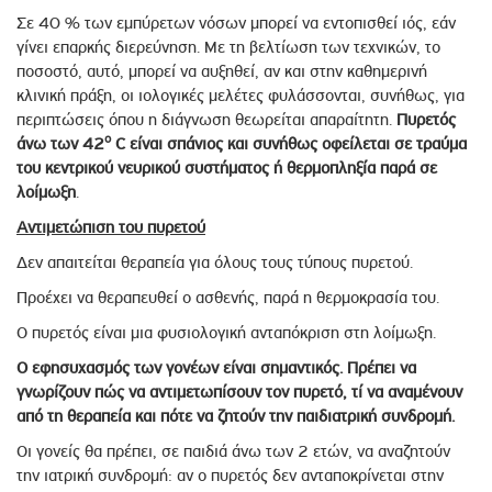
Σε 40 % των εμπύρετων νόσων μπορεί να εντοπισθεί ιός, εάν
γίνει επαρκής διερεύνηση. Με τη βελτίωση των τεχνικών, το
ποσοστό, αυτό, μπορεί να αυξηθεί, αν και στην καθημερινή
κλινική πράξη, οι ιολογικές μελέτες φυλάσσονται, συνήθως, για
περιπτώσεις όπου η διάγνωση θεωρείται απαραίτητη.
Πυρετός
ο
άνω των 42
C
είναι σπάνιος και συνήθως οφείλεται σε τραύμα
του κεντρικού νευρικού συστήματος ή θερμοπληξία παρά σε
λοίμωξη
.
Αντιμετώπιση του πυρετού
Δεν απαιτείται θεραπεία για όλους τους τύπους πυρετού.
Προέχει να θεραπευθεί ο ασθενής, παρά η θερμοκρασία του.
Ο πυρετός είναι μια φυσιολογική ανταπόκριση στη λοίμωξη.
Ο εφησυχασμός των γονέων είναι σημαντικός. Πρέπει να
γνωρίζουν πώς να αντιμετωπίσουν τον πυρετό, τί να αναμένουν
από τη θεραπεία και πότε να ζητούν την παιδιατρική συνδρομή.
Οι γονείς θα πρέπει, σε παιδιά άνω των 2 ετών, να αναζητούν
την ιατρική συνδρομή: αν ο πυρετός δεν ανταποκρίνεται στην