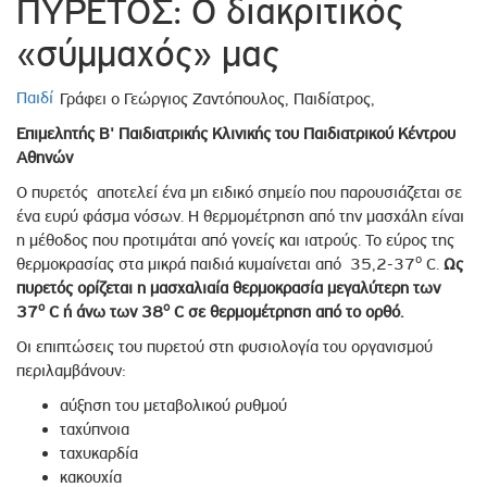
ΠΥΡΕΤΟΣ: O διακριτικός
«σύμμαχός» μας
Παιδί
Γράφει ο Γεώργιος Ζαντόπουλος, Παιδίατρος,
Επιμελητής Β' Παιδιατρικής Κλινικής του Παιδιατρικού Κέντρου
Αθηνών
Ο πυρετός αποτελεί ένα μη ειδικό σημείο που παρουσιάζεται σε
ένα ευρύ φάσμα νόσων. Η θερμομέτρηση από την μασχάλη είναι
η μέθοδος που προτιμάται από γονείς και ιατρούς. Το εύρος της
ο
θερμοκρασίας στα μικρά παιδιά κυμαίνεται από 35,2-37
C.
Ως
πυρετός ορίζεται η μασχαλιαία θερμοκρασία μεγαλύτερη των
ο
ο
37
C
ή άνω των 38
C
σε θερμομέτρηση από το ορθό.
Οι επιπτώσεις του πυρετού στη φυσιολογία του οργανισμού
περιλαμβάνουν:
αύξηση του μεταβολικού ρυθμού
ταχύπνοια
ταχυκαρδία
κακουχία