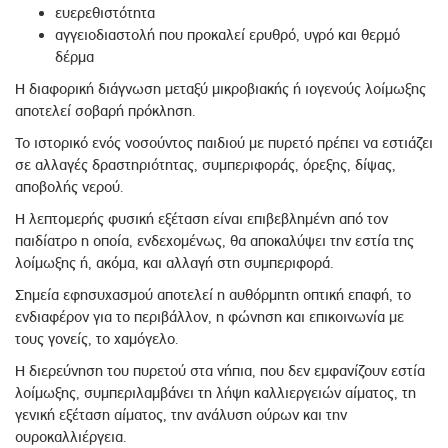
ευερεθιστότητα
αγγειοδιαστολή που προκαλεί ερυθρό, υγρό και θερμό
δέρμα
Η διαφορική διάγνωση μεταξύ μικροβιακής ή ιογενούς λοίμωξης
αποτελεί σοβαρή πρόκληση.
Το ιστορικό ενός νοσούντος παιδιού με πυρετό πρέπει να εστιάζει
σε αλλαγές δραστηριότητας, συμπεριφοράς, όρεξης, δίψας,
αποβολής νερού.
Η λεπτομερής φυσική εξέταση είναι επιβεβλημένη από τον
παιδίατρο η οποία, ενδεχομένως, θα αποκαλύψει την εστία της
λοίμωξης ή, ακόμα, και αλλαγή στη συμπεριφορά.
Σημεία εφησυχασμού αποτελεί η αυθόρμητη οπτική επαφή, το
ενδιαφέρον για το περιβάλλον, η φώνηση και επικοινωνία με
τους γονείς, το χαμόγελο.
Η διερεύνηση του πυρετού στα νήπια, που δεν εμφανίζουν εστία
λοίμωξης, συμπεριλαμβάνει τη λήψη καλλιεργειών αίματος, τη
γενική εξέταση αίματος, την ανάλυση ούρων και την
ουροκαλλιέργεια.