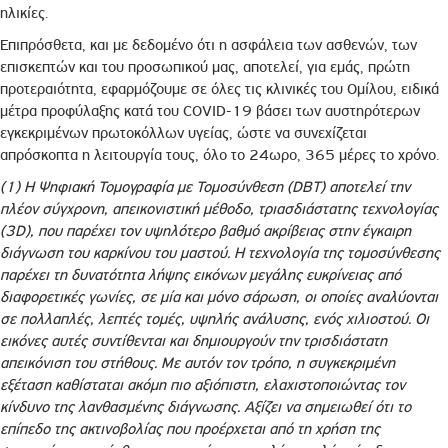
ηλικίες.
Επιπρόσθετα, και με δεδομένο ότι η ασφάλεια των ασθενών, των
επισκεπτών και του προσωπικού μας, αποτελεί, για εμάς, πρώτη
προτεραιότητα, εφαρμόζουμε σε όλες τις κλινικές του Ομίλου, ειδικά
μέτρα προφύλαξης κατά του CΟVID-19 βάσει των αυστηρότερων
εγκεκριμένων πρωτοκόλλων υγείας, ώστε να συνεχίζεται
απρόσκοπτα η λειτουργία τους, όλο το 24ωρο, 365 μέρες το χρόνο.
(1) Η Ψηφιακή Τομογραφία με Τομοσύνθεση (DBT) αποτελεί την
πλέον σύγχρονη, απεικονιστική μέθοδο, τριασδιάστατης τεχνολογίας
(3D), που παρέχει τον υψηλότερο βαθμό ακρίβειας στην έγκαιρη
διάγνωση του καρκίνου του μαστού. Η τεχνολογία της τομοσύνθεσης
παρέχει τη δυνατότητα λήψης εικόνων μεγάλης ευκρίνειας από
διαφορετικές γωνίες, σε μία και μόνο σάρωση, οι οποίες αναλύονται
σε πολλαπλές, λεπτές τομές, υψηλής ανάλυσης, ενός χιλιοστού. Οι
εικόνες αυτές συντίθενται και δημιουργούν την τρισδιάστατη
απεικόνιση του στήθους. Με αυτόν τον τρόπο, η συγκεκριμένη
εξέταση καθίσταται ακόμη πιο αξιόπιστη, ελαχιστοποιώντας τον
κίνδυνο της λανθασμένης διάγνωσης. Αξίζει να σημειωθεί ότι το
επίπεδο της ακτινοβολίας που προέρχεται από τη χρήση της