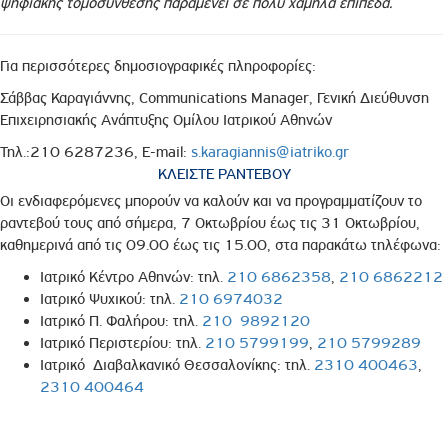
ψηφιακής τομοσύνθεσης παραμένει σε πολύ χαμηλά επίπεδα.
Για περισσότερες δημοσιογραφικές πληροφορίες:
Σάββας Καραγιάννης, Communications Manager, Γενική Διεύθυνση
Επιχειρησιακής Ανάπτυξης Ομίλου Ιατρικού Αθηνών
Τηλ.:210 6287236, E-mail:
s.karagiannis@iatriko.gr
ΚΛΕΙΣΤΕ ΡΑΝΤΕΒΟΥ
Οι ενδιαφερόμενες μπορούν να καλούν και να προγραμματίζουν το
ραντεβού τους από σήμερα, 7 Οκτωβρίου έως τις 31 Οκτωβρίου,
καθημερινά από τις 09.00 έως τις 15.00, στα παρακάτω τηλέφωνα:
Ιατρικό Κέντρο Αθηνών: τηλ.
210 6862358
,
210 6862212
Ιατρικό Ψυχικού: τηλ.
210 6974032
Ιατρικό Π. Φαλήρου: τηλ.
210 9892120
Ιατρικό Περιστερίου: τηλ.
210 5799199
,
210 5799289
Ιατρικό Διαβαλκανικό Θεσσαλονίκης: τηλ.
2310 400463
,
2310 400464