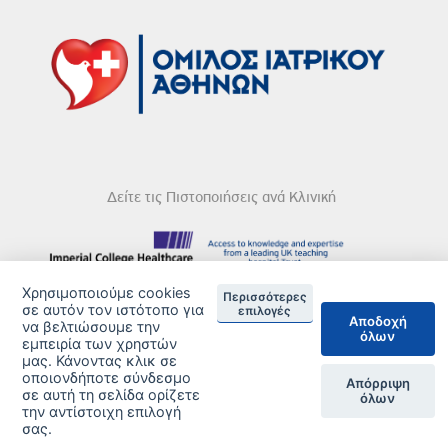
Δείτε τις Πιστοποιήσεις ανά Κλινική
Χρησιμοποιούμε cookies
Περισσότερες
DISCLAIMER
σε αυτόν τον ιστότοπο για
επιλογές
Αποδοχή
να βελτιώσουμε την
όλων
© 2026 Copyright © Iatriko.gr | Powered by Aboutnet
εμπειρία των χρηστών
μας. Κάνοντας κλικ σε
οποιονδήποτε σύνδεσμο
Απόρριψη
σε αυτή τη σελίδα ορίζετε
όλων
την αντίστοιχη επιλογή
σας.
ΔΙΑΧΕΙΡΙΣΗ ΠΡΟΤΙΜΗΣΕΩΝ