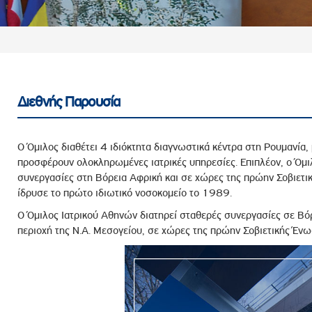
ροσωπικού, Στελεχών και Συνεργατών
ληροφοριών
ικαιωμάτων
 Υποψηφιοτήτων
Αποδοχών - Υποψηφιοτήτων
Διεθνής Παρουσία
 Επιτροπής Ελέγχου
Ο Όμιλος διαθέτει 4 ιδιόκτητα διαγνωστικά κέντρα στη Ρουμανία
λέγχου Κανονισμός Λειτουργίας
προσφέρουν ολοκληρωμένες ιατρικές υπηρεσίες. Επιπλέον, ο Όμι
συνεργασίες στη Βόρεια Αφρική και σε χώρες της πρώην Σοβιετικ
τυξης 2023
ίδρυσε το πρώτο ιδιωτικό νοσοκομείο το 1989.
τυξης 2024
Ο Όμιλος Ιατρικού Αθηνών διατηρεί σταθερές συνεργασίες σε Βόρ
λειας Τρίτων Μερών
περιοχή της Ν.Α. Μεσογείου, σε χώρες της πρώην Σοβιετικής Ένω
Προστασίας και Προαγωγής των Δικαιωμάτων των