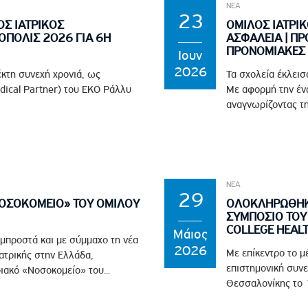
ΝΕΑ
23
ΟΣ ΙΑΤΡΙΚΟΣ
ΟΜΙΛΟΣ ΙΑΤΡΙΚ
ΟΠΟΛΙΣ 2026 ΓΙΑ 6Η
ΑΣΦΑΛΕΙΑ | ΠΡ
ΠΡΟΝΟΜΙΑΚΕΣ 
Ιουν
2026
έκτη συνεχή χρονιά, ως
Τα σχολεία έκλεισ
edical Partner) του EKO Ράλλυ
Με αφορμή την ένα
αναγνωρίζοντας τη
ΝΕΑ
29
ΝΟΣΟΚΟΜΕΙΟ» ΤΟΥ ΟΜΙΛΟΥ
ΟΛΟΚΛΗΡΩΘΗΚΕ
ΣΥΜΠΟΣΙΟ ΤΟΥ 
COLLEGE HEAL
Μάιος
 μπροστά και με σύμμαχο τη νέα
2026
Με επίκεντρο το μ
ϊατρικής στην Ελλάδα,
επιστημονική συνε
ιακό «Νοσοκομείο» του...
Θεσσαλονίκης το 1