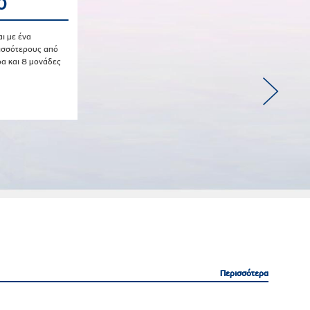
Ο
ι με ένα
ρισσότερους από
ρα και 8 μονάδες
Περισσότερα
Περισσότερα