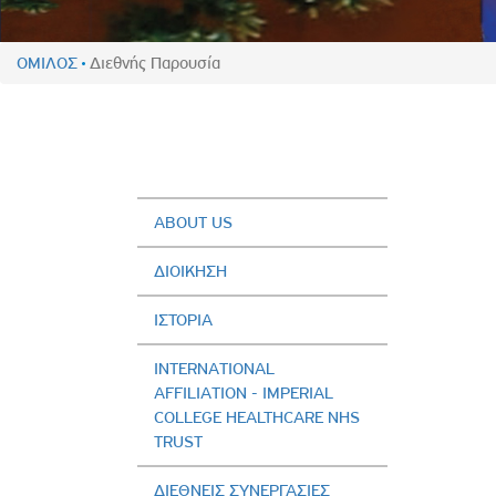
Πολιτική Προσλήψεων Π
Πολιτικές Ασφάλειας Π
ΟΜΙΛΟΣ
Διεθνής Παρουσία
Πολιτική Ανθρώπινων Δ
Επιτροπή Αποδοχών και
Κανονισμός Επιτροπής 
Επιτροπή Ελέγχου
Κανονισμός Λειτουργίας
ABOUT US
Διεύθυνση Εσωτερικού Ε
ΔΙΟΙΚΗΣΗ
Έκθεσης Βιώσιμης Ανάπ
ΙΣΤΟΡΙΑ
Έκθεση Βιώσιμης Ανάπ
Πολιτική Δέουσας Επιμέ
INTERNATIONAL
Πολιτική Αναγνώρισης 
AFFILIATION - IMPERIAL
Ασθενών
COLLEGE HEALTHCARE NHS
TRUST
Ειδική Ετήσια Έκθεση
ΔΙΕΘΝΕΙΣ ΣΥΝΕΡΓΑΣΙΕΣ