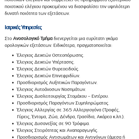
ποιοτικού ελέγχου προκειμένου να διασφαλίσει την υψηλότερη
δυνατή ποιότητα των εξετάσεων.
Ιατρικές Υπηρεσίες
Στο
Ανοσολογικό Τμήμα
διενεργείται μια ευρύτατη γκάμα
ορολογικών εξετάσεων. Ειδικότερα, πραγματοποιείται:
Έλεγχος Δεικτών Οστεοπόρωσης.
Έλεγχος Δεικτών Υπέρτασης.
Έλεγχος Δεικτών Θυρεοειδούς.
Έλεγχος Δεικτών Επινεφριδίων.
Προσδιορισμός Αυξητικών Παραγόντων.
Έλεγχος Αυτοάνοσων Νοσημάτων.
Έλεγχος Δυσλειτουργίας Στομάχου – Εντέρου.
Προσδιορισμός Παραγόντων Συμπληρώματος.
Έλεγχος Αλλεργίας σε 365 Αλλεργιογόνα (Τροφές,
Γύρεις, Έντομα, Ζώα, Δένδρα, Γρασίδια, Ακάρεα κ.λπ.).
Έλεγχος Δυσανεξίας σε 90 Τρόφιμα.
Έλεγχος Στειρότητας και Αναπαραγωγής.
Προσδιορισμός Αντισωμάτων και Αντιγόνων (άμεσα ή