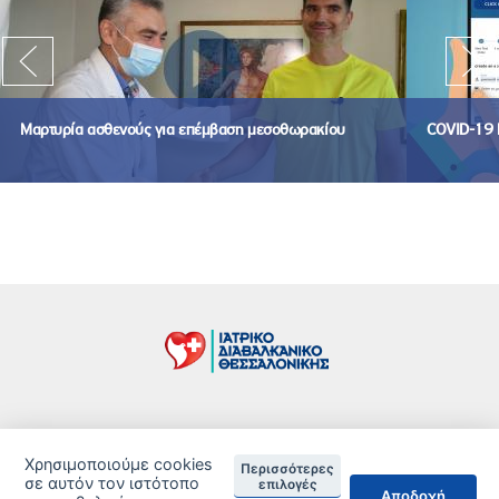
Μαρτυρία ασθενούς για επέμβαση μεσοθωρακίου
COVID-19 
Τιμοκατάλογος
Χρησιμοποιούμε cookies
Περισσότερες
Δείτε τις Πιστοποιήσεις ανά Κλινική
σε αυτόν τον ιστότοπο
επιλογές
Αποδοχή