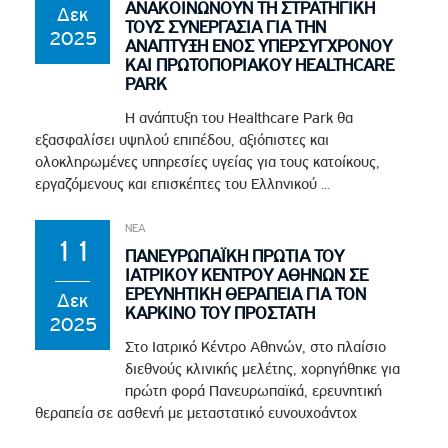
ΑΝΑΚΟΙΝΩΝΟΥΝ ΤΗ ΣΤΡΑΤΗΓΙΚΗ
Δεκ
ΤΟΥΣ ΣΥΝΕΡΓΑΣΙΑ ΓΙΑ ΤΗΝ
2025
ΑΝΑΠΤΥΞΗ ΕΝΟΣ ΥΠΕΡΣΥΓΧΡΟΝΟΥ
ΚΑΙ ΠΡΩΤΟΠΟΡΙΑΚΟΥ HEALTHCARE
PARK
Η ανάπτυξη του Healthcare Park θα
εξασφαλίσει υψηλού επιπέδου, αξιόπιστες και
ολοκληρωμένες υπηρεσίες υγείας για τους κατοίκους,
εργαζόμενους και επισκέπτες του Ελληνικού ...
ΝΕΑ
11
ΠΑΝΕΥΡΩΠΑΪΚΗ ΠΡΩΤΙΑ ΤΟΥ
ΙΑΤΡΙΚΟΥ ΚΕΝΤΡΟΥ ΑΘΗΝΩΝ ΣΕ
ΕΡΕΥΝΗΤΙΚΗ ΘΕΡΑΠΕΙΑ ΓΙΑ ΤΟΝ
Δεκ
ΚΑΡΚΙΝΟ ΤΟΥ ΠΡΟΣΤΑΤΗ
2025
Στο Ιατρικό Κέντρο Αθηνών, στο πλαίσιο
διεθνούς κλινικής μελέτης, χορηγήθηκε για
πρώτη φορά Πανευρωπαϊκά, ερευνητική
θεραπεία σε ασθενή με μεταστατικό ευνουχοάντοχ