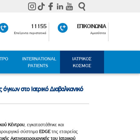
11155
ΕΠΙΚΟΙΝΩΝΙΑ
Επείγοντα περιστατικά
Αμεσότητα
ΑΤΡΟ
INTERNATIONAL
ΙΑΤΡΙΚΟΣ
PATIENTS
ΚΟΣΜΟΣ
 όγκων στο Ιατρικό Διαβαλκανικό
κού Κέντρου
, εγκαταστάθηκε και
ειρουργικό σύστημα
EDGE
της εταιρείας
ικής Ακτινοχειρουργικής του Ιατρικού