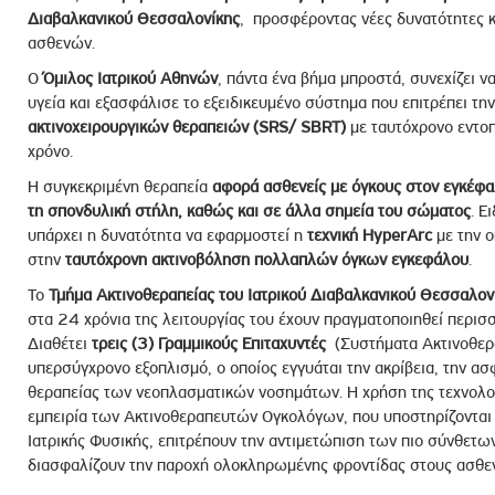
ροσωπικού, Στελεχών και Συνεργατών
Διαβαλκανικού Θεσσαλονίκης
, προσφέροντας νέες δυνατότητες κ
ασθενών.
ληροφοριών
Ο
Όμιλος Ιατρικού Αθηνών
, πάντα ένα βήμα μπροστά, συνεχίζει να
ικαιωμάτων
υγεία και εξασφάλισε το εξειδικευμένο σύστημα που επιτρέπει τη
 Υποψηφιοτήτων
ακτινοχειρουργικών θεραπειών (SRS/ SBRT)
με ταυτόχρονο εντοπ
Αποδοχών - Υποψηφιοτήτων
χρόνο.
Η συγκεκριμένη θεραπεία
αφορά ασθενείς με όγκους στον εγκέφαλ
τη σπονδυλική στήλη, καθώς και σε άλλα σημεία του σώματος
. Ε
 Επιτροπής Ελέγχου
υπάρχει η δυνατότητα να εφαρμοστεί η
τεχνική HyperArc
με την ο
λέγχου Κανονισμός Λειτουργίας
στην
ταυτόχρονη ακτινοβόληση πολλαπλών όγκων εγκεφάλου
.
τυξης 2023
Το
Τμήμα Ακτινοθεραπείας του Ιατρικού Διαβαλκανικού Θεσσαλον
στα 24 χρόνια της λειτουργίας του έχουν πραγματοποιηθεί περι
τυξης 2024
Διαθέτει
τρεις (3) Γραμμικούς Επιταχυντές
(Συστήματα Ακτινοθεραπ
λειας Τρίτων Μερών
υπερσύγχρονο εξοπλισμό, ο οποίος εγγυάται την ακρίβεια, την ασ
Προστασίας και Προαγωγής των Δικαιωμάτων των
θεραπείας των νεοπλασματικών νοσημάτων. Η χρήση της τεχνολο
εμπειρία των Ακτινοθεραπευτών Ογκολόγων, που υποστηρίζονται 
Ιατρικής Φυσικής, επιτρέπουν την αντιμετώπιση των πιο σύνθετω
διασφαλίζουν την παροχή ολοκληρωμένης φροντίδας στους ασθε