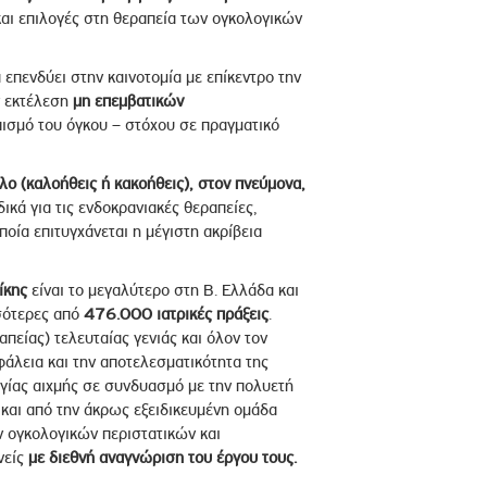
αι επιλογές στη θεραπεία των ογκολογικών
 επενδύει στην καινοτομία με επίκεντρο την
ν εκτέλεση
μη επεμβατικών
ισμό του όγκου – στόχου σε πραγματικό
ο (καλοήθεις ή κακοήθεις), στον πνεύμονα,
ιδικά για τις ενδοκρανιακές θεραπείες,
ποία επιτυγχάνεται η μέγιστη ακρίβεια
ίκης
είναι το μεγαλύτερο στη Β. Ελλάδα και
σσότερες από
476.000 ιατρικές πράξεις
.
είας) τελευταίας γενιάς και όλον τον
φάλεια και την αποτελεσματικότητα της
γίας αιχμής σε συνδυασμό με την πολυετή
και από την άκρως εξειδικευμένη ομάδα
ν ογκολογικών περιστατικών και
νείς
με διεθνή αναγνώριση του έργου τους.