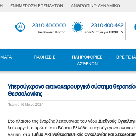
ΣΗ
ΕΝΗΜΕΡΩΣΗ ΕΠΕΝΔΥΤΩΝ
ΑΝΘΡΩΠΙΝΟ ΔΥΝΑΜΙΚΟ
Φόρμα
Επενδυτικές Σχέσεις
Οι Άνθρωποι µας
αναζήτησης
2310 40 00 00
2310 400 462
Ενημέρωση μετόχων
Εκπαίδευση & Ανάπτυξη
Τηλεφωνικό Κέντρο
Αποκλειστικά για COVID 19
Υποχρεώσεις
Παροχές
Γνωστοποιήσεων
ness Partners
Επαφή µε πανεπιστήµια
Ανακοινώσεις / Νέα
Ευκαιρίες Καριέρας
ΗΜΑΤΑ
ΠΑΘΗΣΕΙΣ
ΠΛΗΡΟΦΟΡΙΕΣ
ΒΡΕΙΤΕ Ι
Γενικές Συνελεύσεις
ΑΣΘΕΝΩΝ
 - Κλιματικής Μετάβασης
Θέσεις Εργασίας
Οικονομικές Καταστάσεις
ς
Οικονομικές Καταστάσεις
Υπερσύγχρονο ακτινοχειρουργικό σύστημα θεραπείας
Θυγατρικών
Θεσσαλονίκης
Μετοχική Σύνθεση
λέμηση της Βίας και Παρενόχλησης στην Εργασία
Πέμπτη, 16 Μάιος 2024
υμφερόντων
ταπολέμησης Δωροδοκίας και Διαφθοράς
Στο πλαίσιο της έναρξης λειτουργίας του νέου
Διεθνούς Ογκολογι
λειτουργεί το πρώτο, στη Βόρεια Ελλάδα, υπερσύγχρονο ακτινοχ
τυξης
Varian, στο
Τμήμα Ακτινοθεραπευτικής Ογκολογίας και Στερεοτακτ