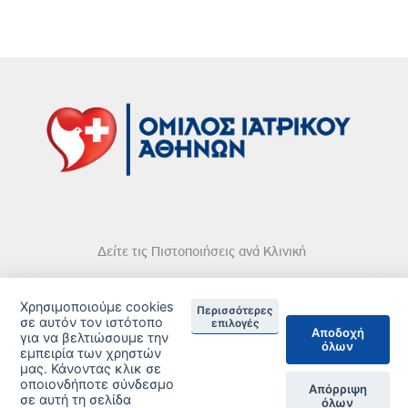
Δείτε τις Πιστοποιήσεις ανά Κλινική
Χρησιμοποιούμε cookies
Περισσότερες
σε αυτόν τον ιστότοπο
επιλογές
Αποδοχή
για να βελτιώσουμε την
όλων
DISCLAIMER
εμπειρία των χρηστών
μας. Κάνοντας κλικ σε
οποιονδήποτε σύνδεσμο
© 2026 Copyright © Iatriko.gr | Powered by Aboutnet
Απόρριψη
σε αυτή τη σελίδα
όλων