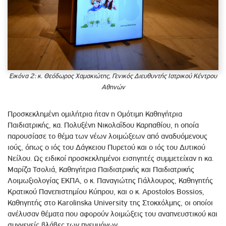
Εικόνα 2: κ. Θεόδωρος Χαμακιώτης, Γενικός Διευθυντής Ιατρικού Κέντρου
Αθηνών
Προσκεκλημένη ομιλήτρια ήταν η Ομότιμη Καθηγήτρια
Παιδιατρικής, κα. Πολυξένη Νικολαΐδου Καρπαθίου, η οποία
παρουσίασε το θέμα των νέων λοιμώξεων από αναδυόμενους
ιούς, όπως ο ιός του Δάγκειου Πυρετού και ο ιός του Δυτικού
Νείλου. Ως ειδικοί προσκεκλημένοι εισηγητές συμμετείχαν η κα.
Μαρίζα Τσολιά, Καθηγήτρια Παιδιατρικής και Παιδιατρικής
Λοιμωξιολογίας ΕΚΠΑ, ο κ. Παναγιώτης Γιάλλουρος, Καθηγητής
Κρατικού Πανεπιστημίου Κύπρου, και ο κ. Apostolos Bossios,
Καθηγητής στο Karolinska University της Στοκχόλμης, οι οποίοι
ανέλυσαν θέματα που αφορούν λοιμώξεις του αναπνευστικού και
συγγενείς βλάβες των πνευμόνων.