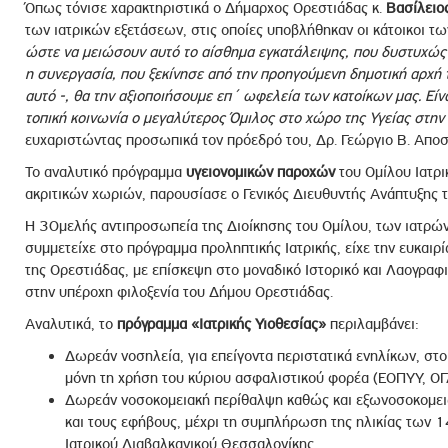
Όπως τόνισε χαρακτηριστικά ο Δήμαρχος Ορεστιάδας κ.
Βασίλειο
των ιατρικών εξετάσεων, στις οποίες υποβλήθηκαν οι κάτοικοι τ
ώστε να μειώσουν αυτό το αίσθημα εγκατάλειψης, που δυστυχώς α
η συνεργασία, που ξεκίνησε από την προηγούμενη δημοτική αρχή 
αυτό -, θα την αξιοποιήσουμε επ΄ ωφελεία των κατοίκων μας. Εί
τοπική κοινωνία ο μεγαλύτερος Όμιλος στο χώρο της Υγείας στην
ευχαριστώντας προσωπικά τον πρόεδρό του, Δρ. Γεώργιο Β. Αποσ
Το αναλυτικό πρόγραμμα
υγειονομικών παροχών
του Ομίλου Ιατρι
ακριτικών χωριών, παρουσίασε ο Γενικός Διευθυντής Ανάπτυξης τ
Η 30μελής αντιπροσωπεία της Διοίκησης του Ομίλου, των ιατρώ
συμμετείχε στο πρόγραμμα προληπτικής Ιατρικής, είχε την ευκαιρία
της Ορεστιάδας, με επίσκεψη στο μοναδικό Ιστορικό και Λαογραφ
στην υπέροχη φιλοξενία του Δήμου Ορεστιάδας.
Αναλυτικά, το
πρόγραμμα «Ιατρικής Υιοθεσίας»
περιλαμβάνει:
Δωρεάν νοσηλεία, για επείγοντα περιστατικά ενηλίκων, στο
μόνη τη χρήση του κύριου ασφαλιστικού φορέα (ΕΟΠΥΥ, ΟΓ
Δωρεάν νοσοκομειακή περίθαλψη καθώς και εξωνοσοκομεια
και τους εφήβους, μέχρι τη συμπλήρωση της ηλικίας των 14
Ιατρικού Διαβαλκανικού Θεσσαλονίκης.