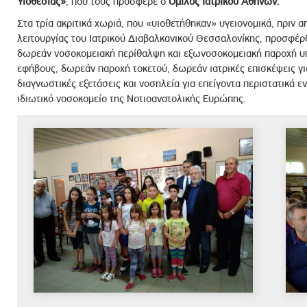
Υιοθεσίας»
, που τους πρόσφερε ο
Όμιλος Ιατρικού Αθηνών.
ροσωπικού, Στελεχών και Συνεργατών
Στα τρία ακριτικά χωριά, που «υιοθετήθηκαν» υγειονομικά, πριν α
ληροφοριών
λειτουργίας του Ιατρικού Διαβαλκανικού Θεσσαλονίκης, προσφέ
ικαιωμάτων
δωρεάν νοσοκομειακή περίθαλψη και εξωνοσοκομειακή παροχή υπη
εφήβους, δωρεάν παροχή τοκετού, δωρεάν ιατρικές επισκέψεις γι
 Υποψηφιοτήτων
διαγνωστικές εξετάσεις και νοσηλεία για επείγοντα περιστατικά ε
Αποδοχών - Υποψηφιοτήτων
ιδιωτικό νοσοκομείο της Νοτιοανατολικής Ευρώπης.
 Επιτροπής Ελέγχου
λέγχου Κανονισμός Λειτουργίας
τυξης 2023
τυξης 2024
λειας Τρίτων Μερών
Προστασίας και Προαγωγής των Δικαιωμάτων των