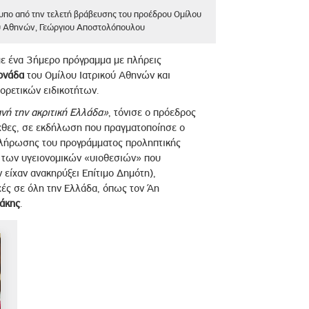
τυπο από την τελετή βράβευσης του προέδρου Ομίλου
ύ Αθηνών, Γεώργιου Αποστολόπουλου
ε ένα 3ήμερο πρόγραμμα με πλήρεις
ονάδα
του Ομίλου Ιατρικού Αθηνών και
φορετικών ειδικοτήτων.
νή την ακριτική Ελλάδα»
, τόνισε ο πρόεδρος
 χθες, σε εκδήλωση που πραγματοποίησε ο
οκλήρωσης του προγράμματος προληπτικής
ός των υγειονομικών «υιοθεσιών» που
ν είχαν ανακηρύξει Επίτιμο Δημότη),
χές σε όλη την Ελλάδα, όπως τον Άη
ράκης
.