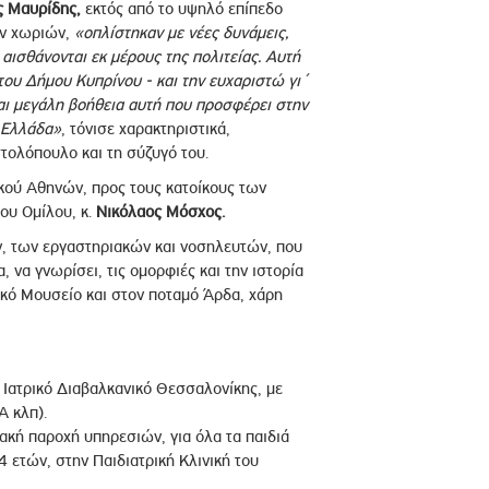
ς Μαυρίδης,
εκτός από το υψηλό επίπεδο
ων χωριών,
«οπλίστηκαν με νέες δυνάμεις,
ισθάνονται εκ μέρους της πολιτείας. Αυτή
του Δήμου Κυπρίνου - και την ευχαριστώ γι΄
ναι μεγάλη βοήθεια αυτή που προσφέρει στην
 Ελλάδα»
, τόνισε χαρακτηριστικά,
τολόπουλο και τη σύζυγό του.
κού Αθηνών, προς τους κατοίκους των
ου Ομίλου, κ.
Νικόλαος Μόσχος.
ν, των εργαστηριακών και νοσηλευτών, που
, να γνωρίσει, τις ομορφιές και την ιστορία
ικό Μουσείο και στον ποταμό Άρδα, χάρη
 Ιατρικό Διαβαλκανικό Θεσσαλονίκης, με
Α κλπ).
κή παροχή υπηρεσιών, για όλα τα παιδιά
 ετών, στην Παιδιατρική Κλινική του