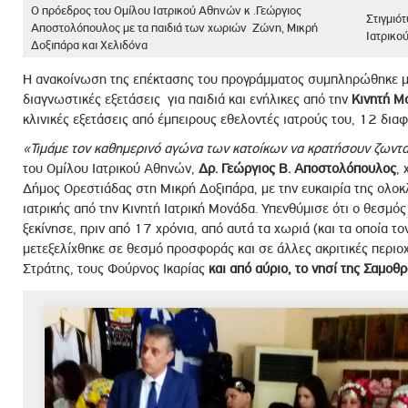
Ο πρόεδρος του Ομίλου Ιατρικού Αθηνών κ .Γεώργιος
Στιγμιό
Αποστολόπουλος με τα παιδιά των χωριών Ζώνη, Μικρή
Ιατρικο
Δοξιπάρα και Χελιδόνα
Η ανακοίνωση της επέκτασης του προγράμματος συμπληρώθηκε μ
διαγνωστικές εξετάσεις για παιδιά και ενήλικες από την
Κινητή Μ
κλινικές εξετάσεις από έμπειρους εθελοντές ιατρούς του, 12 δια
«Τιμάμε τον καθημερινό αγώνα των κατοίκων να κρατήσουν ζωντα
του Ομίλου Ιατρικού Αθηνών,
Δρ. Γεώργιος Β. Αποστολόπουλος
,
Δήμος Ορεστιάδας στη Μικρή Δοξιπάρα, με την ευκαιρία της ολ
ιατρικής από την Κινητή Ιατρική Μονάδα. Υπενθύμισε ότι ο θεσμ
ξεκίνησε, πριν από 17 χρόνια, από αυτά τα χωριά (και τα οποία το
μετεξελίχθηκε σε θεσμό προσφοράς και σε άλλες ακριτικές περιο
Στράτης, τους Φούρνος Ικαρίας
και από αύριο, το νησί της Σαμοθ