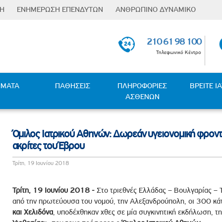
ΣΗ
ΕΝΗΜΕΡΩΣΗ ΕΠΕΝΔΥΤΩΝ
ΑΝΘΡΩΠΙΝΟ ΔΥΝΑΜΙΚΟ
Φόρμα
Επενδυτικές Σχέσεις
Οι Άνθρωποι µας
αναζήτησης
210 61 98 100
Ενημέρωση μετόχων
Εκπαίδευση & Ανάπτυξη
Τηλεφωνικό Κέντρο
Υποχρεώσεις
Παροχές
Γνωστοποιήσεων
ness Partners
Επαφή µε πανεπιστήµια
Ανακοινώσεις / Νέα
ΗΜΑΤΑ
ΠΑΘΗΣΕΙΣ
ΠΛΗΡΟΦΟΡΙΕΣ
ΒΡΕΙΤΕ Ι
Ευκαιρίες Καριέρας
ΑΣΘΕΝΩΝ
Γενικές Συνελεύσεις
 - Κλιματικής Μετάβασης
Θέσεις Εργασίας
Οικονομικές Καταστάσεις
ς
Οικονομικές Καταστάσεις
Όμιλος Ιατρικού Αθηνών: Δωρεάν υγειονομική φροντί
Θυγατρικών
ακρίτες του Έβρου
Μετοχική Σύνθεση
Τρίτη, 19 Ιουνίου 2018
λέμηση της Βίας και Παρενόχλησης στην Εργασία
υμφερόντων
Τρίτη, 19 Ιουνίου 2018
-
Στο τριεθνές Ελλάδας – Βουλγαρίας – 
ταπολέμησης Δωροδοκίας και Διαφθοράς
από την πρωτεύουσα του νομού, την Αλεξανδρούπολη, οι 300 κά
και Χελιδόνα
, υποδέχθηκαν χθες σε μία συγκινητική εκδήλωση, 
τυξης