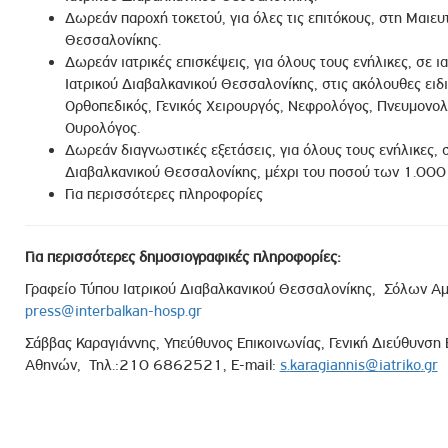
Δωρεάν παροχή τοκετού, για όλες τις επιτόκους, στη Μαιευτ
Θεσσαλονίκης.
Δωρεάν ιατρικές επισκέψεις, για όλους τους ενήλικες, σε 
Ιατρικού Διαβαλκανικού Θεσσαλονίκης, στις ακόλουθες ειδ
Ορθοπεδικός, Γενικός Χειρουργός, Νεφρολόγος, Πνευμονο
Ουρολόγος.
Δωρεάν διαγνωστικές εξετάσεις, για όλους τους ενήλικες, σ
Διαβαλκανικού Θεσσαλονίκης, μέχρι του ποσού των 1.000
Για περισσότερες πληροφορίες
Για περισσότερες δημοσιογραφικές πληροφορίες:
Γραφείο Τύπου Ιατρικού Διαβαλκανικού Θεσσαλονίκης, Σόλων Α
press@interbalkan-hosp.gr
Σάββας Καραγιάννης, Υπεύθυνος Επικοινωνίας, Γενική Διεύθυνση 
Αθηνών, Τηλ.:210 6862521, E-mail:
s
.
karagiannis
@
iatriko
.
gr