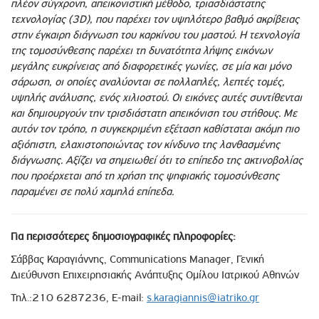
πλέον σύγχρονη, απεικονιστική μέθοδο, τριασδιάστατης
τεχνολογίας (3
D), που παρέχει τον υψηλότερο βαθμό ακρίβειας
στην έγκαιρη διάγνωση του καρκίνου του μαστού. Η τεχνολογία
της τομοσύνθεσης παρέχει τη δυνατότητα λήψης εικόνων
μεγάλης ευκρίνειας από διαφορετικές γωνίες, σε μία και μόνο
σάρωση, οι οποίες αναλύονται σε πολλαπλές, λεπτές τομές,
υψηλής ανάλυσης, ενός χιλιοστού. Οι εικόνες αυτές συντίθενται
και δημιουργούν την τρισδιάστατη απεικόνιση του στήθους. Με
αυτόν τον τρόπο, η συγκεκριμένη εξέταση καθίσταται ακόμη πιο
αξιόπιστη, ελαχιστοποιώντας τον κίνδυνο της λανθασμένης
διάγνωσης. Αξίζει να σημειωθεί ότι το επίπεδο της ακτινοβολίας
που προέρχεται από τη χρήση της ψηφιακής τομοσύνθεσης
παραμένει σε πολύ χαμηλά επίπεδα.
Για περισσότερες δημοσιογραφικές πληροφορίες:
Σάββας Καραγιάννης, Communications Manager, Γενική
Διεύθυνση Επιχειρησιακής Ανάπτυξης Ομίλου Ιατρικού Αθηνών
Τηλ.:210 6287236, E-mail:
s.karagiannis@iatriko.gr