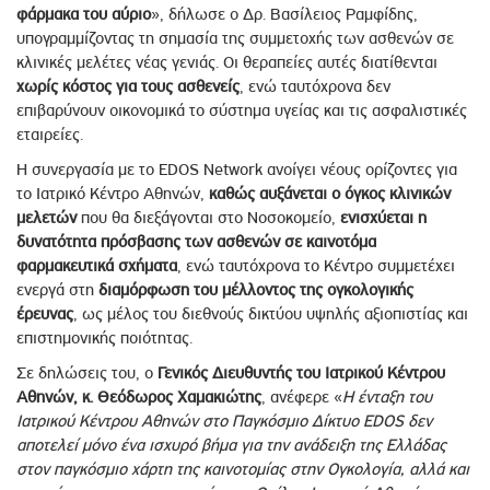
φάρμακα του αύριο
», δήλωσε ο Δρ. Βασίλειος Ραμφίδης,
υπογραμμίζοντας τη σημασία της συμμετοχής των ασθενών σε
κλινικές μελέτες νέας γενιάς. Οι θεραπείες αυτές διατίθενται
χωρίς κόστος για τους ασθενείς
, ενώ ταυτόχρονα δεν
επιβαρύνουν οικονομικά το σύστημα υγείας και τις ασφαλιστικές
εταιρείες.
Η συνεργασία με το EDOS Network ανοίγει νέους ορίζοντες για
το Ιατρικό Κέντρο Αθηνών,
καθώς αυξάνεται ο όγκος κλινικών
μελετών
που θα διεξάγονται στο Νοσοκομείο,
ενισχύεται η
δυνατότητα πρόσβασης των ασθενών σε καινοτόμα
φαρμακευτικά σχήματα
, ενώ ταυτόχρονα το Κέντρο συμμετέχει
ενεργά στη
διαμόρφωση του μέλλοντος της ογκολογικής
έρευνας
, ως μέλος του διεθνούς δικτύου υψηλής αξιοπιστίας και
επιστημονικής ποιότητας.
Σε δηλώσεις του, ο
Γενικός Διευθυντής του Ιατρικού Κέντρου
Αθηνών, κ. Θεόδωρος Χαμακιώτης
, ανέφερε «
Η ένταξη του
Ιατρικού Κέντρου Αθηνών στο Παγκόσμιο Δίκτυο EDOS δεν
αποτελεί μόνο ένα ισχυρό βήμα για την ανάδειξη της Ελλάδας
στον παγκόσμιο χάρτη της καινοτομίας στην Ογκολογία, αλλά και