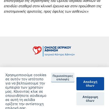
επιστέγασμα της στρατηγικής του Ομίλου Ιατρικού Αθηνών να
επενδύει σταθερά στην κλινική έρευνα και στην προώθηση της
επιστημονικής αριστείας, προς όφελος των ασθενών.
»
Τιμοκατάλογος
Χρησιμοποιούμε cookies
Περισσότερες
Δείτε τις Πιστοποιήσεις ανά Κλινική
σε αυτόν τον ιστότοπο
επιλογές
Αποδοχή
για να βελτιώσουμε την
όλων
DISCLAIMER
εμπειρία των χρηστών
μας. Κάνοντας κλικ σε
οποιονδήποτε σύνδεσμο
© 2026 Copyright © Iatriko.gr | Powered by Aboutnet
Απόρριψη
σε αυτή τη σελίδα
όλων
ορίζετε την αντίστοιχη
επιλογή σας.