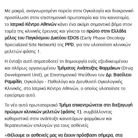
Με μακρά, αναγνωρισμένη πορεία στην Ογκολογία και διαχρονική
προσήλωση στην επιστημονική πρωτοπορία και την καινοτομία,
το
Ιατρικό Κέντρο Αθηνών
κάνει ένα ακόμη σημαντικό βήμα στον
τομέα της κλινικής έρευνας και γίνεται το
πρώτο στην Ελλάδα
μέλος του Παγκόσμιου Δικτύου EDOS
(Early Phase Oncology
Specialized Site Network) της
PPD
, για την υλοποίηση κλινικών
μελετών φάσης 1.
Η ένταξη αυτή σηματοδοτεί τη δημιουργία ενός εξειδικευμένου
και πλήρως οργανωμένου
Τμήματος Ανάπτυξης Φαρμάκων
(Drug
Development Unit), με Επιστημονικά Υπεύθυνο τον
Δρ. Βασίλειο
Ραμφίδη
, Ογκολόγο - Παθολόγο και Διευθυντή Ογκολογικής
Κλινικής, στο Ιατρικό Κέντρο Αθηνών, ο οποίος υλοποίησε το
εγχείρημα αυτό.
Το νέο αυτό πρωτοποριακό
Τμήμα επικεντρώνεται στη διεξαγωγή
πρώιμων κλινικών μελετών (φάσης 1)
, συμβάλλοντας
καθοριστικά στην ανάπτυξη καινοτόμων φαρμάκων και
θεραπευτικών επιλογών για τους ασθενείς.
«
Θέλουμε οι ασθενείς μας να έχουν πρόσβαση σήμερα, στα