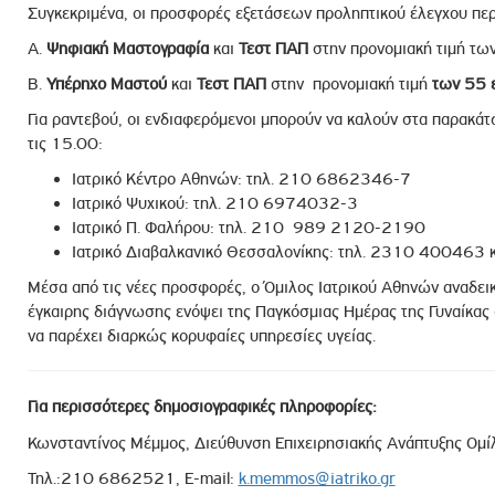
Συγκεκριμένα, οι προσφορές εξετάσεων προληπτικού έλεγχου περ
ροσωπικού, Στελεχών και Συνεργατών
ληροφοριών
Α.
Ψηφιακή Μαστογραφία
και
Τεστ ΠΑΠ
στην προνομιακή τιμή τω
ικαιωμάτων
Β.
Υπέρηχο Μαστού
και
Τεστ ΠΑΠ
στην προνομιακή τιμή
των 55 
 Υποψηφιοτήτων
Για ραντεβού, οι ενδιαφερόμενοι μπορούν να καλούν στα παρακά
τις 15.00:
Αποδοχών - Υποψηφιοτήτων
Ιατρικό Κέντρο Αθηνών: τηλ. 210 6862346-7
Ιατρικό Ψυχικού: τηλ. 210 6974032-3
 Επιτροπής Ελέγχου
Ιατρικό Π. Φαλήρου: τηλ. 210 989 2120-2190
Ιατρικό Διαβαλκανικό Θεσσαλονίκης: τηλ. 2310 400463 
λέγχου Κανονισμός Λειτουργίας
Μέσα από τις νέες προσφορές, ο Όμιλος Ιατρικού Αθηνών αναδεικ
τυξης 2023
έγκαιρης διάγνωσης ενόψει της Παγκόσμιας Ημέρας της Γυναίκας 
τυξης 2024
να παρέχει διαρκώς κορυφαίες υπηρεσίες υγείας.
λειας Τρίτων Μερών
Προστασίας και Προαγωγής των Δικαιωμάτων των
Για περισσότερες δημοσιογραφικές πληροφορίες:
Κωνσταντίνος Μέμμος, Διεύθυνση Επιχειρησιακής Ανάπτυξης Ομί
Τηλ.:210 6862521, E-mail:
k.memmos@iatriko.gr