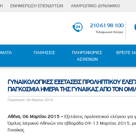
ΣΗ
ΕΝΗΜΕΡΩΣΗ ΕΠΕΝΔΥΤΩΝ
ΑΝΘΡΩΠΙΝΟ ΔΥΝΑΜΙΚΟ
Φόρμα
Επενδυτικές Σχέσεις
Οι Άνθρωποι µας
αναζήτησης
210 61 98 100
Ενημέρωση μετόχων
Εκπαίδευση & Ανάπτυξη
Τηλεφωνικό Κέντρο
Υποχρεώσεις
Παροχές
Γνωστοποιήσεων
ness Partners
Επαφή µε πανεπιστήµια
Ανακοινώσεις / Νέα
ΗΜΑΤΑ
ΠΑΘΗΣΕΙΣ
ΠΛΗΡΟΦΟΡΙΕΣ
ΒΡΕΙΤΕ Ι
Ευκαιρίες Καριέρας
ΑΣΘΕΝΩΝ
Γενικές Συνελεύσεις
 - Κλιματικής Μετάβασης
Θέσεις Εργασίας
Οικονομικές Καταστάσεις
ς
Οικονομικές Καταστάσεις
ΓΥΝΑΙΚΟΛΟΓΙΚΕΣ ΕΞΕΤΑΣΕΙΣ ΠΡΟΛΗΠΤΙΚΟΥ ΕΛΕ
Θυγατρικών
ΠΑΓΚΟΣΜΙΑ ΗΜΕΡΑ ΤΗΣ ΓΥΝΑΙΚΑΣ ΑΠΟ ΤΟΝ ΟΜΙ
Μετοχική Σύνθεση
Παρασκευή, 06 Μαρτίου 2015
λέμηση της Βίας και Παρενόχλησης στην Εργασία
υμφερόντων
Αθήνα, 06 Μαρτίου 2015 –
Εξετάσεις προληπτικού ελέγχου για 
ταπολέμησης Δωροδοκίας και Διαφθοράς
Όμιλος Ιατρικού Αθηνών την εβδομάδα 09-13 Μαρτίου 2015, με
Γυναίκας.
τυξης