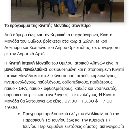
Το πρόγραμμα της Κινητής Μονάδας στον Έβρο
Από σήμερα
έως και την Κυριακή
, η υπερσύγχρονη, Κινητή
Μονάδα του Ομίλου, βρίσκεται στα χωριά Ζώνη, Μικρή
Δοξιπάρα και Χελιδόνα του Δήμου Ορεστιάδας, σε συνεργασία
με την Δημοτική Αρχή.
Η
Κινητή Ιατρική Μονάδα
του Ομίλου Ιατρικού Αθηνών είναι η
μοναδική, πανελλαδικά
, αδειοδοτημένη και πιστοποιημένη Κινητή
Ιατρική Μονάδα και στελεχώνεται από ιατρούς καρδιολόγους,
πνευμονολόγους, παθολόγους, ορθοπεδικούς, παιδιάτρους,
παιδο - ΩΡΛ, παιδο - οφθαλμιάτρους, καθώς και νοσηλευτές,
παρασκευάστριες και τεχνολόγους – ακτινολόγους. Η Κινητή
Μονάδα θα λειτουργεί ως εξής : 07:30 - 13:30 & 17:00 -
19:00.
Πρόγραμμα προληπτικού ελέγχου
ενηλίκων,
από την
Παρασκευή 15 Ιουνίου έως και την Κυριακή 17
Ιουνίου. Περιλαμβάνει εξετάσεις αίματος, ακτινογραφία