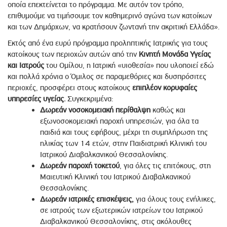
οποία επεκτείνεται το πρόγραμμα. Με αυτόν τον τρόπο,
επιθυμούμε να τιμήσουμε τον καθημερινό αγώνα των κατοίκων
και των Δημάρχων, να κρατήσουν ζωντανή την ακριτική Ελλάδα».
Εκτός από ένα ευρύ πρόγραμμα προληπτικής Ιατρικής για τους
κατοίκους των περιοχών αυτών από την
Κινητή Μονάδα
Υγείας
και Ιατρούς
του Ομίλου, η Ιατρική «υιοθεσία» που υλοποιεί εδώ
και πολλά χρόνια ο Όμιλος σε παραμεθόριες και δυσπρόσιτες
περιοχές, προσφέρει στους κατοίκους
επιπλέον κορυφαίες
υπηρεσίες υγείας.
Συγκεκριμένα:
Δωρεάν
νοσοκομειακή περίθαλψη
καθώς και
εξωνοσοκομειακή παροχή υπηρεσιών, για όλα τα
παιδιά και τους εφήβους, μέχρι τη συμπλήρωση της
ηλικίας των 14 ετών, στην Παιδιατρική Κλινική του
Ιατρικού Διαβαλκανικού Θεσσαλονίκης.
Δωρεάν
παροχή τοκετού
, για όλες τις επιτόκους, στη
Μαιευτική Κλινική του Ιατρικού Διαβαλκανικού
Θεσσαλονίκης.
Δωρεάν
ιατρικές επισκέψεις,
για όλους τους ενήλικες,
σε ιατρούς των εξωτερικών ιατρείων του Ιατρικού
Διαβαλκανικού Θεσσαλονίκης, στις ακόλουθες