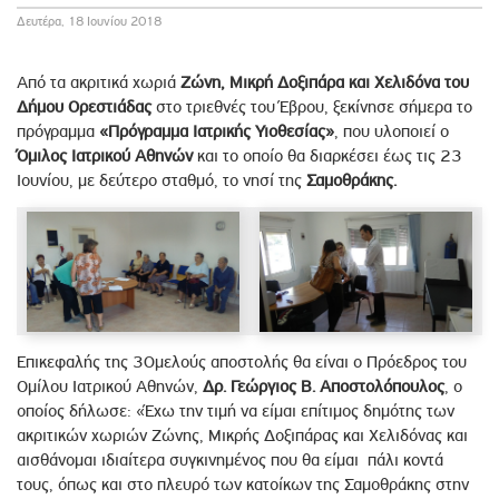
Δευτέρα, 18 Ιουνίου 2018
Από τα ακριτικά χωριά
Ζώνη, Μικρή Δοξιπάρα και Χελιδόνα του
Δήμου Ορεστιάδας
στο τριεθνές του Έβρου, ξεκίνησε σήμερα το
πρόγραμμα
«Πρόγραμμα Ιατρικής Υιοθεσίας»
, που υλοποιεί ο
Όμιλος Ιατρικού Αθηνών
και το οποίο θα διαρκέσει έως τις 23
Ιουνίου, με δεύτερο σταθμό, το νησί της
Σαμοθράκης.
Επικεφαλής της 30μελούς αποστολής θα είναι ο Πρόεδρος του
Ομίλου Ιατρικού Αθηνών,
Δρ. Γεώργιος Β. Αποστολόπουλος
, ο
οποίος δήλωσε: «Έχω την τιμή να είμαι επίτιμος δημότης των
ακριτικών χωριών Ζώνης, Μικρής Δοξιπάρας και Χελιδόνας και
αισθάνομαι ιδιαίτερα συγκινημένος που θα είμαι πάλι κοντά
τους, όπως και στο πλευρό των κατοίκων της Σαμοθράκης στην