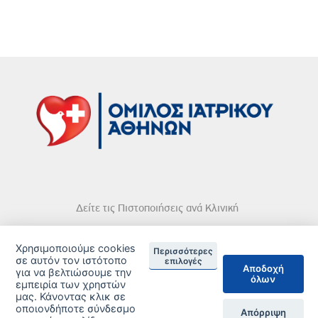
Δείτε τις Πιστοποιήσεις ανά Κλινική
Χρησιμοποιούμε cookies
Περισσότερες
σε αυτόν τον ιστότοπο
επιλογές
Αποδοχή
για να βελτιώσουμε την
όλων
DISCLAIMER
εμπειρία των χρηστών
μας. Κάνοντας κλικ σε
οποιονδήποτε σύνδεσμο
© 2026 Copyright © Iatriko.gr | Powered by Aboutnet
Απόρριψη