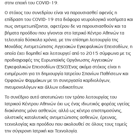
στην εποχή του COVID-19.
Ο στόχος του συνεδρίου είναι να παρουσιασθεί αφενός η
επίδραση του COVID-19 στα διάφορα νευρολογικά νοσήματα και
πως αντιμετωπίζονται, αφετέρου δε να παρουσιασθούν και τα
βήματα προόδου που γίνονται στο Ιατρικό Κέντρο Αθηνών τα
τελευταία δύσκολα χρόνια, με την επίσημη λειτουργία της
Μονάδας Αντιμετώπισης Αγγειακών Εγκεφαλικών Επεισοδίων, η
οποία έχει δομηθεί και λειτουργεί από το 2015 σύμφωνα με τις
προδιαγραφές της Ευρωπαϊκής Οργάνωσης Αγγειακών
Εγκεφαλικών Επεισοδίων (ESO).Ένας ακόμα στόχος είναι η
ενημέρωση για τη δημιουργία Ιατρείου Σπανίων Παθήσεων και
Ορφανών Φαρμάκων με τη συνεργασία καρδιολόγων,
πνευμονολόγων και άλλων ειδικοτήτων.
Το συνέδριο αυτό αποτυπώνει τον τρόπο λειτουργίας του
Ιατρικού Κέντρου Αθηνών όχι ως ένας ιδιωτικός φορέας υγείας
διακίνησης μόνο ασθενών, αλλά ως κέντρο επιστημοσύνης,
ολιστικής καταλυτικής αντιμετώπισης ασθενών, έρευνας,
τεχνολογίας και προόδου που ακολουθεί σε όλους τους τομείς
την σύγχρονη Ιατρική και Τεχνολογία.