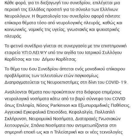
Κάθε φορά, για τη διεξαγωγή του συνεδρίου, επιλέγεται μια
περιοχή της Ελλάδος προσιτή για το σύνολο των Ελλήνων
Νευρολόγων. Η θεματολογία του συνεδρίου αφορά πάντοτε
επίκαιρα θέματα τόσο από νευρολογικής πλευράς, καθώς και
κοινωνικής, νομικής της υγείας, γνωσιακής και ψυχιατρικής
πλευράς.
Το φετινό συνέδριο γίνεται σε συνεργασία με την επιστημονική
εταιρεία Υ.Π.Ο.ΛΕΙ.Ψ.Υ υπό την αιγίδα του Ιατρικού Συλλόγου
Καρδίτσας και του Δήμου Καρδίτσας.
Το θέμα του 6ου Συνεδρίου άπτεται ενός μοναδικού επίκαιρου
προβλήματος των τελευταίων ετών παγκοσμίως.
Διαπραγματεύεται τις Νευροεπιστήμες στη δίνη του COVID-19.
Αναλύονται θέματα που προκύπτουν στα διάφορα επιμέρους
νευρολογικά νοσήματα κάτω από το βαρύ σύννεφο του COVID
όπως Επιληψία, Νόσος Parkinson και Εξωπυραμιδικές Παθήσεις,
Αγγειακά Εγκεφαλικά Επεισόδια, Κεφαλαλγία, Πολλαπλή
Σκλήρυνση, Νευρομυϊκά Νοσήματα, Διαταραχές Γνωσιακών
λειτουργιών, Σπάνια Νοσήματα που αντιμετωπίζονται στη
σημερινή εποχή ως και η Τηλεϊατρική και οι νέες τεχνολογίες