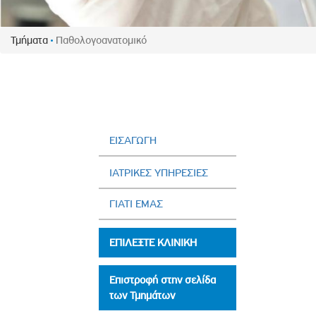
Πολιτική Προσλήψεων Π
Πολιτικές Ασφάλειας Π
Τμήματα
Παθολογοανατομικό
Πολιτική Ανθρώπινων Δ
Επιτροπή Αποδοχών και
Κανονισμός Επιτροπής 
Επιτροπή Ελέγχου
Κανονισμός Λειτουργίας
ΕΙΣΑΓΩΓΗ
Διεύθυνση Εσωτερικού Ε
ΙΑΤΡΙΚΕΣ ΥΠΗΡΕΣΙΕΣ
Έκθεσης Βιώσιμης Ανάπ
ΓΙΑΤΙ ΕΜΑΣ
Έκθεση Βιώσιμης Ανάπ
Πολιτική Δέουσας Επιμέ
ΕΠΙΛΕΞΤΕ ΚΛΙΝΙΚΗ
Πολιτική Αναγνώρισης 
Ασθενών
Επιστροφή στην σελίδα
Ειδική Ετήσια Έκθεση
των Τμημάτων