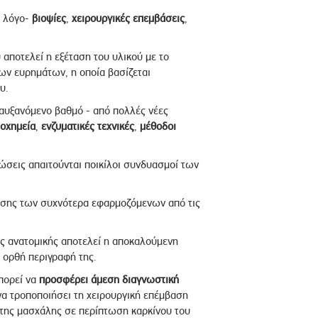
ο λόγο-
βιοψίες
,
χειρουργικές επεμβάσεις
,
αποτελεί η εξέταση του υλικού με το
των ευρημάτων, η οποία βασίζεται
υ.
 αυξανόμενο βαθμό - από πολλές νέες
τοχημεία
,
ενζυματικές τεχνικές
,
μέθοδοι
ώσεις απαιτούνται ποικίλοι συνδυασμοί των
εσης των συχνότερα εφαρμοζόμενων από τις
ής ανατομικής αποτελεί η αποκαλούμενη
η ορθή περιγραφή της.
μπορεί να
προσφέρει άμεση διαγνωστική
να τροποποιήσει τη χειρουργική επέμβαση
της μασχάλης σε περίπτωση καρκίνου του