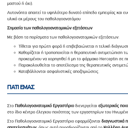
μαστού ή όχι).
Αυτονόητα απαιτεί το υψηλότερο δυνατό επίπεδο εμπειρίας και ευ
υλικό εκ μέρους του παθολογοανατόμου
Σημασία των παθολογοανατομικών εξετάσεων
Με βάση τα πορίσματα των παθολογοανατομικών εξετάσεων:
Τίθεται για πρώτη φορά ή επιβεβαιώνεται η τελική διάγν
Καθορίζεται ή τροποποιείται η θεραπευτική αντιμετώπιση 
προκειμένου να χορηγηθεί ή μη το φάρμακο Herceptin σε π
Παρακολουθείται το αποτέλεσμα της θεραπευτικής αντιμετ
Καταβάλλονται ασφαλιστικές αποζημιώσεις.
ΓΙΑΤΙ ΕΜΑΣ
Στο
Παθολογοανατομικό Εργαστήριο
διενεργείται
εξωτερικός ποιο
στο ίδιο κέντρο έλεγχου ποιότητας των εργαστηρίων του Ηνωμέ
Στο Παθολογοανατομικό Εργαστήριο εφαρμόζονται
διαγνωστικά 
αποτελεσμάτων
, όπως αυτά προσδιορίζονται από το
Κολλέγιο Αμ