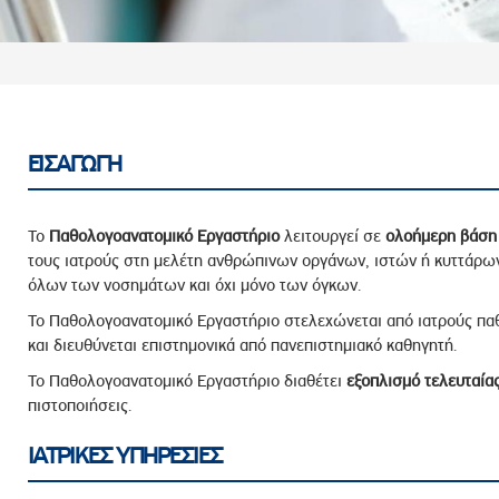
ροσωπικού, Στελεχών και Συνεργατών
ληροφοριών
ικαιωμάτων
 Υποψηφιοτήτων
Αποδοχών - Υποψηφιοτήτων
ΕΙΣΑΓΩΓΗ
 Επιτροπής Ελέγχου
Το
Παθολογοανατομικό Εργαστήριο
λειτουργεί σε
ολοήμερη βάση
λέγχου Κανονισμός Λειτουργίας
τους ιατρούς στη μελέτη ανθρώπινων οργάνων, ιστών ή κυττάρων
όλων των νοσημάτων και όχι μόνο των όγκων.
τυξης 2023
Το Παθολογοανατομικό Εργαστήριο στελεχώνεται από ιατρούς πα
τυξης 2024
και διευθύνεται επιστημονικά από πανεπιστημιακό καθηγητή.
λειας Τρίτων Μερών
Το Παθολογοανατομικό Εργαστήριο διαθέτει
εξοπλισμό τελευταίας
Προστασίας και Προαγωγής των Δικαιωμάτων των
πιστοποιήσεις.
ΙΑΤΡΙΚΕΣ ΥΠΗΡΕΣΙΕΣ