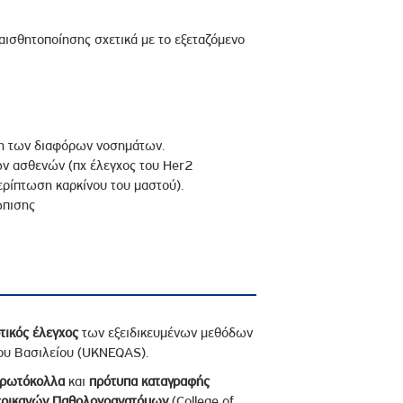
αισθητοποίησης σχετικά με το εξεταζόμενο
ωση των διαφόρων νοσημάτων.
των ασθενών (πχ έλεγχος του Her2
ερίπτωση καρκίνου του μαστού).
ώπισης
τικός έλεγχος
των εξειδικευμένων μεθόδων
νου Βασιλείου (UKNEQAS).
πρωτόκολλα
και
πρότυπα καταγραφής
ερικανών Παθολογοανατόμων
(College of