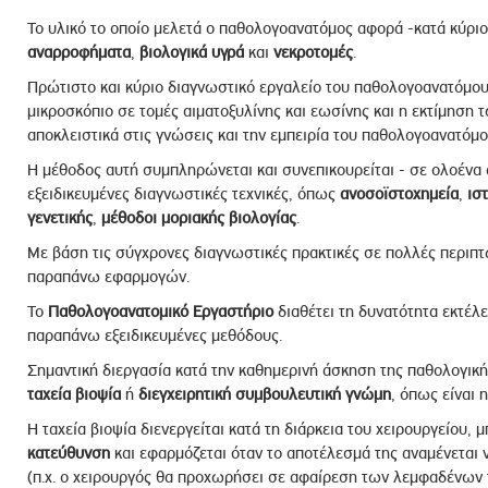
Το υλικό το οποίο μελετά ο παθολογοανατόμος αφορά -κατά κύρι
αναρροφήματα
,
βιολογικά
υγρά
και
νεκροτομές
.
Πρώτιστο και κύριο διαγνωστικό εργαλείο του παθολογοανατόμου 
μικροσκόπιο σε τομές αιματοξυλίνης και εωσίνης και η εκτίμηση 
αποκλειστικά στις γνώσεις και την εμπειρία του παθολογοανατόμο
Η μέθοδος αυτή συμπληρώνεται και συνεπικουρείται - σε ολοένα
εξειδικευμένες διαγνωστικές τεχνικές, όπως
ανοσοϊστοχημεία
,
ισ
γενετικής
,
μέθοδοι μοριακής βιολογίας
.
Με βάση τις σύγχρονες διαγνωστικές πρακτικές σε πολλές περιπτ
παραπάνω εφαρμογών.
Το
Παθολογοανατομικό Εργαστήριο
διαθέτει τη δυνατότητα εκτέλ
παραπάνω εξειδικευμένες μεθόδους.
Σημαντική διεργασία κατά την καθημερινή άσκηση της παθολογικ
ταχεία βιοψία
ή
διεγχειρητική συμβουλευτική γνώμη
, όπως είναι 
Η ταχεία βιοψία διενεργείται κατά τη διάρκεια του χειρουργείου, 
κατεύθυνση
και εφαρμόζεται όταν το αποτέλεσμά της αναμένεται 
(π.χ. ο χειρουργός θα προχωρήσει σε αφαίρεση των λεμφαδένων 