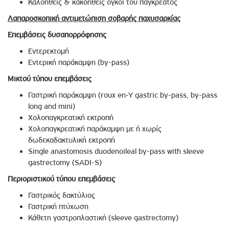
Καλοήθεις & κακοήθεις όγκοι του παγκρέατος
Λαπαροσκοπική αντιμετώπιση σοβαρής παχυσαρκίας
Επεμβάσεις δυσαπορρόφησης
Εντερεκτομή
Εντερική παράκαμψη (by-pass)
Μικτού τύπου επεμβάσεις
Γαστρική παράκαμψη (roux en-Y gastric by-pass, by-pass
long and mini)
Χολοπαγκρεατική εκτροπή
Χολοπαγκρεατική παράκαμψη με ή χωρίς
δωδεκαδακτυλική εκτροπή
Single anastomosis duodenoileal by-pass with sleeve
gastrectomy (SADI-S)
Περιοριστικού τύπου επεμβάσεις
Γαστρικός δακτύλιος
Γαστρική πτύχωση
Κάθετη γαστροπλαστική (sleeve gastrectomy)