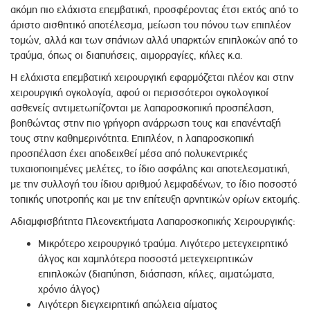
ακόμη πιο ελάχιστα επεμβατική, προσφέροντας έτσι εκτός από το
άριστο αισθητικό αποτέλεσμα, μείωση του πόνου των επιπλέον
τομών, αλλά και των σπάνιων αλλά υπαρκτών επιπλοκών από το
τραύμα, όπως οι διαπυήσεις, αιμορραγίες, κήλες κ.α.
Η ελάχιστα επεμβατική χειρουργική εφαρμόζεται πλέον και στην
χειρουργική ογκολογία, αφού οι περισσότεροι ογκολογικοί
ασθενείς αντιμετωπίζονται με λαπαροσκοπική προσπέλαση,
βοηθώντας στην πιο γρήγορη ανάρρωση τους και επανένταξή
τους στην καθημερινότητα. Επιπλέον, η λαπαροσκοπική
προσπέλαση έχει αποδειχθεί μέσα από πολυκεντρικές
τυχαιοποιημένες μελέτες, το ίδιο ασφάλης και αποτελεσματική,
με την συλλογή του ίδιου αριθμού λεμφαδένων, το ίδιο ποσοστό
τοπικής υποτροπής και με την επίτευξη αρνητικών ορίων εκτομής.
Αδιαμφισβήτητα Πλεονεκτήματα Λαπαροσκοπικής Χειρουργικής:
Μικρότερο χειρουργικό τραύμα. Λιγότερο μετεγχειρητικό
άλγος και χαμηλότερα ποσοστά μετεγχειρητικών
επιπλοκών (διαπύηση, διάσπαση, κήλες, αιματώματα,
χρόνιο άλγος)
Λιγότερη διεγχειρητική απώλεια αίματος