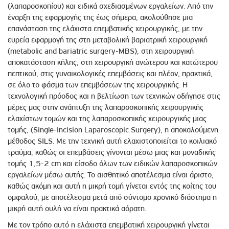
(λαπαροσκοπίου) και ειδικά σχεδιασμένων εργαλείων. Από την
έναρξη της εφαρμογής της έως σήμερα, ακολούθησε μια
επανάσταση της ελάχιστα επεμβατικής χειρουργικής, με την
ευρεία εφαρμογή της στη μεταβολική βαριατρική χειρουργική
(metabolic and bariatric surgery-MBS), στη χειρουργική
αποκατάσταση κήλης, στη χειρουργική ανώτερου και κατώτερου
πεπτικού, στις γυναικολογικές επεμβάσεις και πλέον, πρακτικά,
σε όλο το φάσμα των επεμβάσεων της χειρουργικής. Η
τεχνολογική πρόοδος και η βελτίωση των τεχνικών οδήγησε στις
μέρες μας στην ανάπτυξη της λαπαροσκοπικής χειρουργικής
ελαχίστων τομών και της λαπαροσκοπικής χειρουργικής μιας
τομής, (Single-Incision Laparoscopic Surgery), η αποκαλούμενη
μέθοδος SILS. Με την τεχνική αυτή ελαχιστοποιείται το κοιλιακό
τραύμα, καθώς οι επεμβάσεις γίνονται μέσω μιας και μοναδικής
τομής 1,5-2 cm και είσοδο όλων των ειδικών λαπαροσκοπικών
εργαλείων μέσω αυτής. Το αισθητικό αποτέλεσμα είναι άριστο,
καθώς ακόμη και αυτή η μικρή τομή γίνεται εντός της κοίτης του
ομφαλού, με αποτέλεσμα μετά από σύντομο χρονικό διάστημα η
μικρή αυτή ουλή να είναι πρακτικά αόρατη.
Με τον τρόπο αυτό η ελάχιστα επεμβατική χειρουργική γίνεται