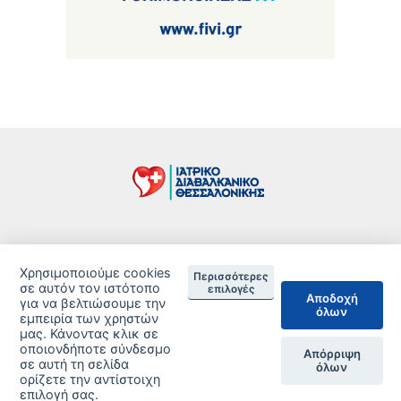
Τιμοκατάλογος
Χρησιμοποιούμε cookies
Περισσότερες
Δείτε τις Πιστοποιήσεις ανά Κλινική
σε αυτόν τον ιστότοπο
επιλογές
Αποδοχή
για να βελτιώσουμε την
όλων
DISCLAIMER
εμπειρία των χρηστών
μας. Κάνοντας κλικ σε
οποιονδήποτε σύνδεσμο
© 2026 Copyright © Iatriko.gr | Powered by Aboutnet
Απόρριψη
σε αυτή τη σελίδα
όλων
ορίζετε την αντίστοιχη
επιλογή σας.