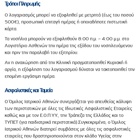
Τρόποι Πληρωμής
Ο λογαριασμός μπορεί να εξοφληθεί με μετρητά (έως του ποσού
500€), προσωπική επιταγή ημέρας ή οποιαδήποτε πιστωτική
κάρτα.
Τα νοσήλια μπορούν να εξοφληθούν 8:00 π.μ. – 4:00 μ.μ. στο
Λογιστήριο Ασθενών την ημέρα της εξόδου του νοσηλευόμενου
και πριν την παραλαβή του εξιτηρίου.
Αν η αναχώρηση από την Κλινική πραγματοποιηθεί Κυριακή ή
αργία, η εξόφληση του λογαριασμού δύναται να τακτοποιηθεί την
επομένη εργάσιμη ημέρα.
Ασφαλιστικές και Ταμεία
Ο Όμιλος Ιατρικού Αθηνών συνεργάζεται για απευθείας κάλυψη
των περιστατικών με όλες τις Ιδιωτικές Ασφαλιστικές Εταιρείες
καθώς και με τον Ε.Ο.Π.Υ.Υ., την Τράπεζα της Ελλάδος και το
ΤΥΠΕΤ (για παιδιατρικά περιστατικά).Συγκεκριμένα, ο Όμιλος
Ιατρικού Αθηνών διατηρεί συμβάσεις με όλες τις ασφαλιστικές
εταιρείες που δραστηριοποιούνται στον κλάδο Υγείας στην