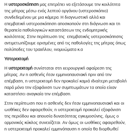
Η
υστεροσκόπηση
μας επιτρέπει να εξετάσουμε την κοιλότητα
της μήτρας μέσω ενός λεπτού οργάνου (υστεροσκόπιο)
συνδεδεμένου με μια κάμερα. Η διαγνωστική αλλά και
επεμβατική υστεροσκόπηση αποσκοπούν στη διάγνωση και τη
θεραπεία παθολογικών καταστάσεων της ενδομητρικής
κοιλότητας. Στην περίπτωση της επεμβατικής υστεροσκόπησης
αντιμετωπίζουμε ορισμένες από τις παθολογίες της μήτρας όπως
πολύποδες του τραχήλου, ινομυώματα κ.α
Υστερεκτομή
Η
υστερεκτομή
συνίσταται στη χειρουργική αφαίρεση της
μήτρας. Αν η ασθενής ήταν εμμηνοπαυσιακή πριν από την
επέμβαση, η υστερεκτομή δεν προκαλεί καμιά ιδιαίτερη μεταβολή
παρά μόνο την εξαφάνιση των συμπτωμάτων τα οποία είχαν
καταστήσει αναγκαία την επέμβαση.
Στην περίπτωση που η ασθενής δεν ήταν εμμηνοπαυσιακή και οι
ωοθήκες δεν αφαιρεθούν, η υστερεκτομή προκαλεί εξαφάνιση
της περιόδου και απουσία δυνατότητας εγκυμοσύνης, όμως ο
ορμονικός κύκλος συνεχίζεται. Αν όμως οι ωοθήκες αφαιρεθούν,
η υστερεκτομή προκαλεί εμμηνόπαυση η οποία θα διορθωθεί