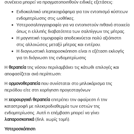
συνέχεια μπορεί να πραγματοποιηθούν ειδικές εξετάσεις:
Eνδοκολπικό υπερηχογράφημα για τον εντοπισμό κύστεων
ενδομητρίωσης στις ωοθήκες.
Yστεροσαλπιγγογραφία για να εντοπιστούν πιθανά στοιχεία
όπως η ελλιπής διαβατότητα των σαλπίγγων της μήτρας.
Η μαγνητική τομογραφία αποδεικνύεται πολύ αξιόπιστη
στις αλλοιώσεις μεταξύ μήτρας και εντέρου.
Η διαγνωστική λαπαροσκόπηση είναι η εξέταση εκλογής
για τη διάγνωση της ενδομητρίωσης
Η
θεραπεία
της νόσου περιλαμβάνει τις κάτωθι επιλογές και
αποφασίζεται ανά περίπτωση:
Η
ορμονοθεραπεία
που συνίσταται στο μπλοκάρισμα της
περιόδου είτε στη χορήγηση προγεσταγόνων
Η
χειρουργική θεραπεία
επιτρέπει την αφαίρεση ή την
καταστροφή με ηλεκτροδιαθερμία των εστιών της
ενδομητρίωσης. Αυτή η επέμβαση μπορεί να γίνει
λαπαροσκοπικά
(δηλ. χωρίς τομή).
Υστεροσκόπηση