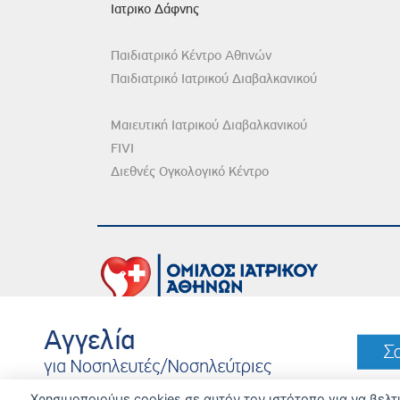
Ιατρικο Δάφνης
Παιδιατρικό Κέντρο Αθηνών
Παιδιατρικό Ιατρικού Διαβαλκανικού
Μαιευτική Ιατρικού Διαβαλκανικού
FIVI
Διεθνές Ογκολογικό Κέντρο
DISCLAIMER
© 
Χρησιμοποιούμε cookies σε αυτόν τον ιστότοπο για να βελ