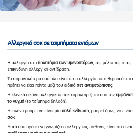
ροσωπικού, Στελεχών και Συνεργατών
ληροφοριών
ικαιωμάτων
 Υποψηφιοτήτων
Αποδοχών - Υποψηφιοτήτων
Αλλεργικό σοκ σε τσιμπήματα εντόμων
 Επιτροπής Ελέγχου
Η αλλεργία στα
δηλητήρια των υμενοπτέρων
, της μέλισσας ή της
λέγχου Κανονισμός Λειτουργίας
επικίνδυνη αλλεργική αντίδραση.
τυξης 2023
Το σημαντικότερο από όλα είναι ότι η αλλεργία αυτή θεραπεύεται 
πρέπει να έχει πάντα μαζί του ειδικό
σετ αντιμετώπισης
.
τυξης 2024
Η κλινική εικόνα αλλεργικού σοκ χαρακτηρίζεται από την
εμφάνιση
λειας Τρίτων Μερών
το νυγμό
(το τσίμπημα δηλαδή).
Προστασίας και Προαγωγής των Δικαιωμάτων των
Η εικόνα μπορεί να είναι μία
απλή κνίδωση
, μπορεί όμως να είναι
σοκ
.
Αυτό που πρέπει να γνωρίζει ο αλλεργικός ασθενής είναι ότι είνα