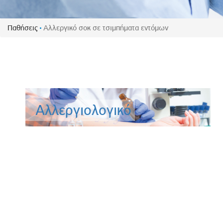
Πολιτική Προσλήψεων Π
Πολιτικές Ασφάλειας Π
Παθήσεις
Αλλεργικό σοκ σε τσιμπήματα εντόμων
Πολιτική Ανθρώπινων Δ
Επιτροπή Αποδοχών και
Κανονισμός Επιτροπής 
Επιτροπή Ελέγχου
Κανονισμός Λειτουργίας
Αλλεργιολογικό
Διεύθυνση Εσωτερικού Ε
Έκθεσης Βιώσιμης Ανάπ
Έκθεση Βιώσιμης Ανάπ
Πολιτική Δέουσας Επιμέ
Πολιτική Αναγνώρισης 
Ασθενών
Ειδική Ετήσια Έκθεση