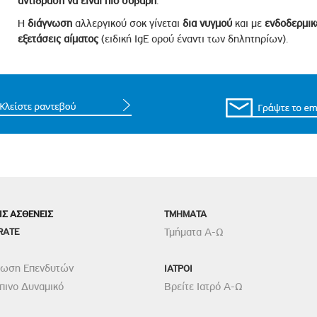
αντίδραση να είναι πιο σοβαρή
.
Η
διάγνωση
αλλεργικού σοκ γίνεται
δια νυγμού
και με
ενδοδερμικ
εξετάσεις αίματος
(ειδική IgE ορού έναντι των δηλητηρίων).
ΙΣ ΑΣΘΕΝΕΙΣ
TMHMATA
RATE
Τμήματα Α-Ω
ρωση Επενδυτών
ΙΑΤΡΟΙ
ινο Δυναμικό
Βρείτε Ιατρό Α-Ω